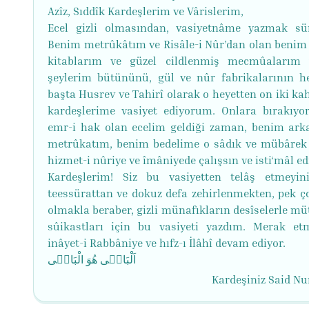
Azîz, Sıddîk Kardeşlerim ve Vârislerim,
Ecel gizli olmasından, vasiyetnâme yazmak sün
Benim metrûkâtım ve Risâle-i Nûr’dan olan benim
kitablarım ve güzel cildlenmiş mecmûalarım 
şeylerim bütününü, gül ve nûr fabrikalarının he
başta Husrev ve Tahirî olarak o heyetten on iki k
kardeşlerime vasiyet ediyorum. Onlara bırakıyo
emr-i hak olan ecelim geldiği zaman, benim ar
metrûkatım, benim bedelime o sâdık ve mübârek 
hizmet-i nûriye ve îmâniyede çalışsın ve isti‘mâl ed
Kardeşlerim! Siz bu vasiyetten telâş etmeyin
teessürattan ve dokuz defa zehirlenmekten, pek ço
olmakla beraber, gizli münafıkların desîselerle mü
sûikastları için bu vasiyeti yazdım. Merak etm
inâyet-i Rabbâniye ve hıfz-ı İlâhî devam ediyor.
اَلْبَاقٖی هُوَ الْبَاقٖی
Kardeşiniz Said Nu