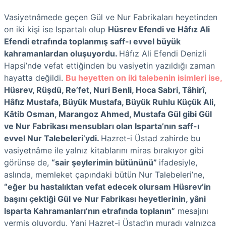
Vasiyetnâmede geçen Gül ve Nur Fabrikaları heyetinden
on iki kişi ise Ispartalı olup
Hüsrev Efendi ve Hâfız Ali
Efendi etrafında toplanmış saff-ı evvel büyük
kahramanlardan oluşuyordu.
Hâfız Ali Efendi Denizli
Hapsi’nde vefat ettiğinden bu vasiyetin yazıldığı zaman
hayatta değildi.
Bu heyetten on iki talebenin isimleri ise,
Hüsrev, Rüşdü, Re’fet, Nuri Benli, Hoca Sabri, Tâhirî,
Hâfız Mustafa, Büyük Mustafa, Büyük Ruhlu Küçük Ali,
Kâtib Osman, Marangoz Ahmed, Mustafa Gül gibi Gül
ve Nur Fabrikası mensubları olan Isparta’nın saff-ı
evvel Nur Talebeleri’ydi.
Hazret-i Üstad zahirde bu
vasiyetnâme ile yalnız kitablarını miras bırakıyor gibi
görünse de,
“sair şeylerimin bütününü”
ifadesiyle,
aslında, memleket çapındaki bütün Nur Talebeleri’ne,
“eğer bu hastalıktan vefat edecek olursam Hüsrev’in
başını çektiği Gül ve Nur Fabrikası heyetlerinin, yâni
Isparta Kahramanları’nın etrafında toplanın”
mesajını
vermiş oluyordu. Yani Hazret-i Üstad’ın muradı yalnızca