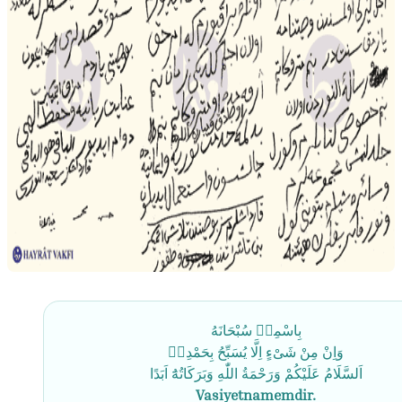
بِاسْمِهٖ سُبْحَانَهُ
وَاِنْ مِنْ شَیْءٍ اِلَّا یُسَبِّحُ بِحَمْدِهٖ
اَلسَّلَامُ عَلَیْكُمْ وَرَحْمَةُ اللّٰهِ وَبَرَكَاتُهُٓ اَبَدًا
Vasiyetnamemdir.