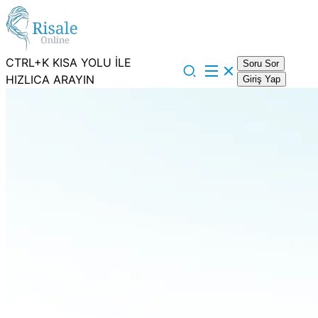
CTRL+K KISA YOLU İLE
Soru Sor
HIZLICA ARAYIN
Giriş Yap