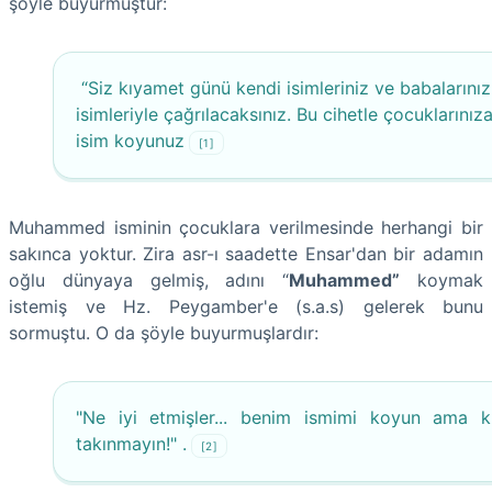
şöyle buyurmuştur:
“Siz kıyamet günü kendi isimleriniz ve babalarınız
isimleriyle çağrılacaksınız. Bu cihetle çocuklarınız
isim koyunuz
[1]
Muhammed isminin çocuklara verilmesinde herhangi bir
sakınca yoktur. Zira asr-ı saadette Ensar'dan bir adamın
oğlu dünyaya gelmiş, adını “
Muhammed”
koymak
istemiş ve Hz. Peygamber'e (s.a.s) gelerek bunu
sormuştu. O da şöyle buyurmuşlardır:
"Ne iyi etmişler... benim ismimi koyun ama 
takınmayın!" .
[2]