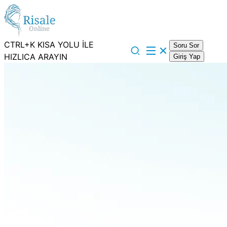
CTRL+K KISA YOLU İLE
Soru Sor
HIZLICA ARAYIN
Giriş Yap