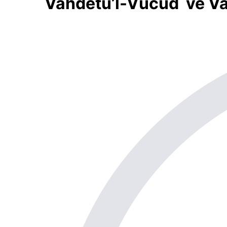
Vahdetü’l-Vücûd ve Va