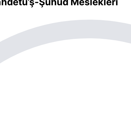
hdetü’ş-Şuhûd Meslekleri