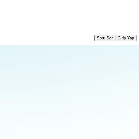
Soru Sor
Giriş Yap