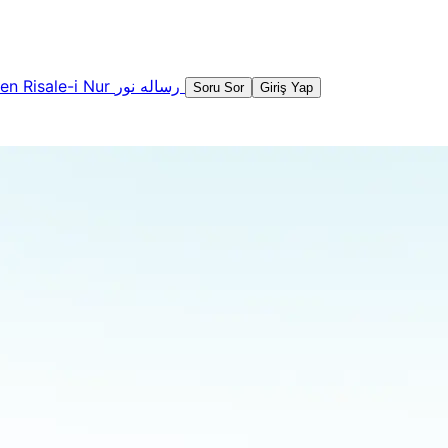
şen
Risale-i Nur
رساله نور
Soru Sor
Giriş Yap