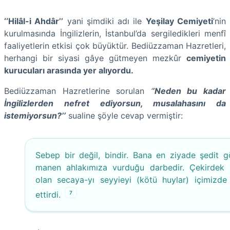
‘‘Hilâl-i Ahdâr’’
yani şimdiki adı ile
Yeşilay Cemiyeti
’nin
kurulmasında İngilizlerin, İstanbul’da sergiledikleri menfî
faaliyetlerin etkisi çok büyüktür. Bediüzzaman Hazretleri,
herhangi bir siyasi gâye gütmeyen mezkûr
cemiyetin
kurucuları arasında yer alıyordu.
Bediüzzaman Hazretlerine sorulan
‘
’Neden bu kadar
İngilizlerden nefret ediyorsun, musalahasını da
istemiyorsun?’’
sualine şöyle cevap vermiştir:
Sebep bir değil, bindir. Bana en ziyade şedit g
manen ahlakımıza vurduğu darbedir. Çekirdek 
olan secaya-yı seyyieyi (kötü huylar) içimizde 
7
ettirdi.