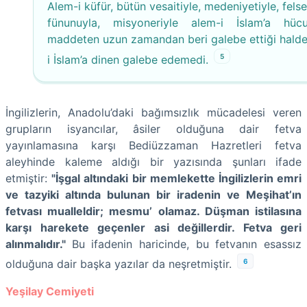
Alem-i küfür, bütün vesaitiyle, medeniyetiyle, felse
fünunuyla, misyoneriyle alem-i İslam’a hü
maddeten uzun zamandan beri galebe ettiği halde
5
i İslam’a dinen galebe edemedi.
İngilizlerin, Anadolu’daki bağımsızlık mücadelesi veren
grupların isyancılar, âsiler olduğuna dair fetva
yayınlamasına karşı Bediüzzaman Hazretleri fetva
aleyhinde kaleme aldığı bir yazısında şunları ifade
etmiştir:
"İşgal altındaki bir memlekette İngilizlerin emri
ve tazyiki altında bulunan bir iradenin ve Meşihat’ın
fetvası mualleldir; mesmu’ olamaz. Düşman istilasına
karşı harekete geçenler asi değillerdir. Fetva geri
alınmalıdır."
Bu ifadenin haricinde, bu fetvanın esassız
6
olduğuna dair başka yazılar da neşretmiştir.
Yeşilay Cemiyeti