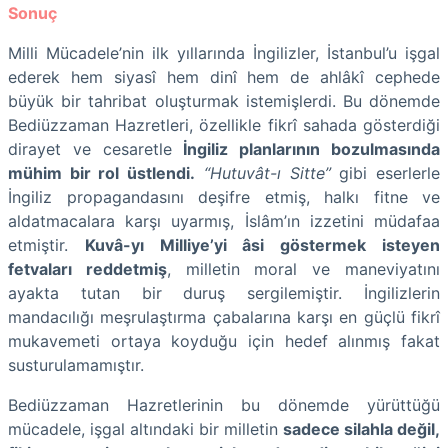
Sonuç
Milli Mücadele’nin ilk yıllarında İngilizler, İstanbul’u işgal
ederek hem siyasî hem dinî hem de ahlâkî cephede
büyük bir tahribat oluşturmak istemişlerdi. Bu dönemde
Bediüzzaman Hazretleri, özellikle fikrî sahada gösterdiği
dirayet ve cesaretle
İngiliz planlarının bozulmasında
mühim bir rol üstlendi.
“Hutuvât-ı Sitte”
gibi eserlerle
İngiliz propagandasını deşifre etmiş, halkı fitne ve
aldatmacalara karşı uyarmış, İslâm’ın izzetini müdafaa
etmiştir.
Kuvâ-yı Milliye’yi âsi göstermek isteyen
fetvaları reddetmiş
, milletin moral ve maneviyatını
ayakta tutan bir duruş sergilemiştir. İngilizlerin
mandacılığı meşrulaştırma çabalarına karşı en güçlü fikrî
mukavemeti ortaya koyduğu için hedef alınmış fakat
susturulamamıştır.
Bediüzzaman Hazretlerinin bu dönemde yürüttüğü
mücadele, işgal altındaki bir milletin
sadece silahla değil,