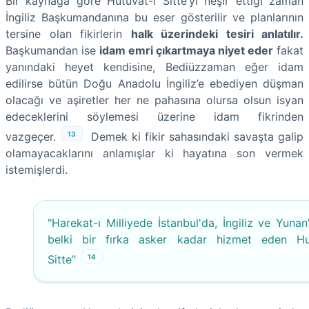
Bir kaynağa göre Hutuvât-ı Sitte’yi neşir ettiği zaman
İngiliz Başkumandanına bu eser gösterilir ve planlarının
tersine olan fikirlerin
halk üzerindeki tesiri anlatılır.
Başkumandan ise
idam emri çıkartmaya niyet eder
fakat
yanındaki heyet kendisine, Bediüzzaman eğer idam
edilirse bütün Doğu Anadolu İngiliz’e ebediyen düşman
olacağı ve aşiretler her ne pahasına olursa olsun isyan
edeceklerini söylemesi üzerine idam fikrinden
13
vazgeçer.
Demek ki fikir sahasındaki savaşta galip
olamayacaklarını anlamışlar ki hayatına son vermek
istemişlerdi.
"Harekat-ı Milliyede İstanbul'da, İngiliz ve Yunan
belki bir fırka asker kadar hizmet eden Hu
14
Sitte’’