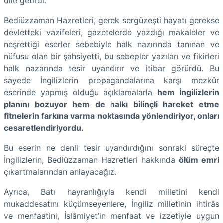
dile getirdi.
Bediüzzaman Hazretleri, gerek sergüzeşti hayatı gerekse
devletteki vazifeleri, gazetelerde yazdığı makaleler ve
neşrettiği eserler sebebiyle halk nazırında tanınan ve
nüfusu olan bir şahsiyetti, bu sebepler yazıları ve fikirleri
halk nazarında tesir uyandırır ve itibar görürdü. Bu
sayede İngilizlerin propagandalarına karşı mezkûr
eserinde yapmış olduğu açıklamalarla
hem İngilizlerin
planını bozuyor hem de halkı bilinçli hareket etme
fitnelerin farkına varma noktasında yönlendiriyor, onları
cesaretlendiriyordu.
Bu eserin ne denli tesir uyandırdığını sonraki süreçte
İngilizlerin, Bediüzzaman Hazretleri hakkında
ölüm emri
çıkartmalarından anlayacağız.
Ayrıca, Batı hayranlığıyla kendi milletini kendi
mukaddesatını küçümseyenlere, İngiliz milletinin ihtirâs
ve menfaatini, İslâmiyet’in menfaat ve izzetiyle uygun