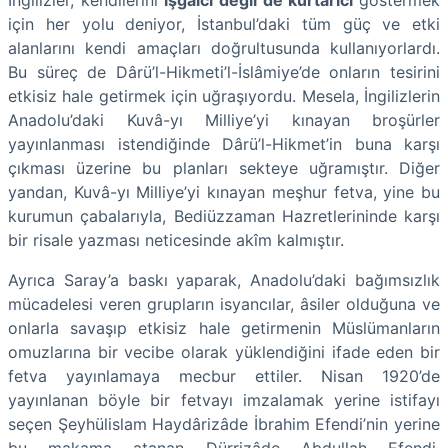
İngilizler, kendilerini
işgalci değil de kurtarıcı
göstermek
için her yolu deniyor, İstanbul’daki tüm güç ve etki
alanlarını kendi amaçları doğrultusunda kullanıyorlardı.
Bu süreç de Dârü’l-Hikmeti’l-İslâmiye’de onların tesirini
etkisiz hale getirmek için uğraşıyordu. Mesela, İngilizlerin
Anadolu’daki Kuvâ-yı Milliye’yi kınayan broşürler
yayınlanması istendiğinde Dârü’l-Hikmet’in buna karşı
çıkması üzerine bu planları sekteye uğramıştır. Diğer
yandan, Kuvâ-yı Milliye’yi kınayan meşhur fetva, yine bu
kurumun çabalarıyla, Bediüzzaman Hazretlerininde karşı
bir risale yazması neticesinde akîm kalmıştır.
Ayrıca Saray’a baskı yaparak, Anadolu’daki bağımsızlık
mücadelesi veren grupların isyancılar, âsiler olduğuna ve
onlarla savaşıp etkisiz hale getirmenin Müslümanların
omuzlarına bir vecibe olarak yüklendiğini ifade eden bir
fetva yayınlamaya mecbur ettiler. Nisan 1920’de
yayınlanan böyle bir fetvayı imzalamak yerine istifayı
seçen Şeyhülislam Haydârizâde İbrahim Efendi’nin yerine