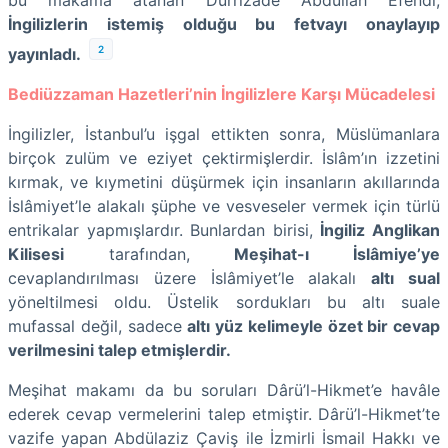
bu makama atanan Dürrizâde Abdullah Efendi,
İngilizlerin istemiş olduğu bu fetvayı onaylayıp
2
yayınladı.
Bediüzzaman Hazetleri’nin İngilizlere Karşı Mücadelesi
İngilizler, İstanbul’u işgal ettikten sonra, Müslümanlara
birçok zulüm ve eziyet çektirmişlerdir. İslâm’ın izzetini
kırmak, ve kıymetini düşürmek için insanların akıllarında
İslâmiyet’le alakalı şüphe ve vesveseler vermek için türlü
entrikalar yapmışlardır. Bunlardan birisi,
İngiliz Anglikan
Kilisesi
tarafından,
Meşihat-ı İslâmiye’ye
cevaplandırılması üzere İslâmiyet’le alakalı
altı sual
yöneltilmesi oldu. Üstelik sordukları bu altı suale
mufassal değil, sadece
altı yüz kelimeyle özet bir cevap
verilmesini talep etmişlerdir.
Meşihat makamı da bu soruları Dârü’l-Hikmet’e havâle
ederek cevap vermelerini talep etmiştir. Dârü’l-Hikmet’te
vazife yapan Abdülaziz Çaviş ile İzmirli İsmail Hakkı ve