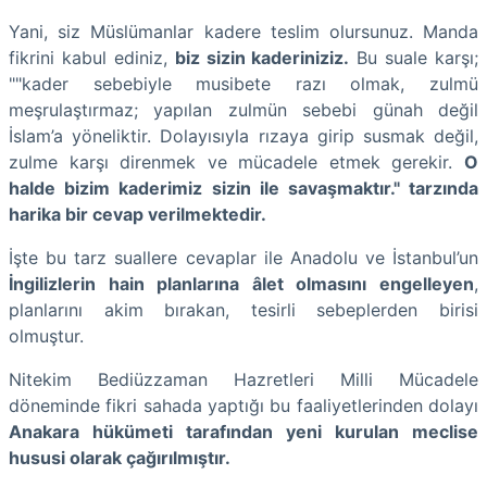
Yani, siz Müslümanlar kadere teslim olursunuz. Manda
fikrini kabul ediniz,
biz sizin kaderiniziz.
Bu suale karşı;
""kader sebebiyle musibete razı olmak, zulmü
meşrulaştırmaz; yapılan zulmün sebebi günah değil
İslam’a yöneliktir. Dolayısıyla rızaya girip susmak değil,
zulme karşı direnmek ve mücadele etmek gerekir.
O
halde bizim kaderimiz sizin ile savaşmaktır." tarzında
harika bir cevap verilmektedir.
İşte bu tarz suallere cevaplar ile Anadolu ve İstanbul’un
İngilizlerin hain planlarına âlet olmasını engelleyen
,
planlarını akim bırakan, tesirli sebeplerden birisi
olmuştur.
Nitekim Bediüzzaman Hazretleri Milli Mücadele
döneminde fikri sahada yaptığı bu faaliyetlerinden dolayı
Anakara hükümeti tarafından yeni kurulan meclise
hususi olarak çağırılmıştır.