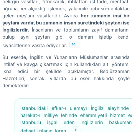
belirgin vasıfları, fitnekârlık, ihtilaftan istifade, menfaati
uğruna her alçaklığı işlemek, yalancılık gibi sû-i ahlâktan
gelen meş'um vasıflarıdır. Ayrıca
her zamanın insî bir
şeytanı vardır, bu zamanın insan suretindeki şeytanı ise
İngilizlerdir.
İnsanların ve toplumların zayıf damarlarını
bulup aynı şeytan gibi o damarı işletip kendi
10
siyasetlerine vasıta ediyorlar.
Bu eserde, İngiliz ve Yunanların Müslümanlar arasında
ihtilaf ve kavga çıkartmak için kullandıkları altı yöntemi
ikna edici bir şekilde açıklamıştır. Bediüzzaman
Hazretleri, sonraki yıllarda bu eser hakkında şöyle
demektedir:
İstanbul’daki efkar-ı ulemayı İngiliz aleyhinde 
harekat-ı milliye lehinde ehemmiyetli hizmet 
İstanbul’u işgal eden İngilizlerin başkuman
11
dehşetli planını kıran...