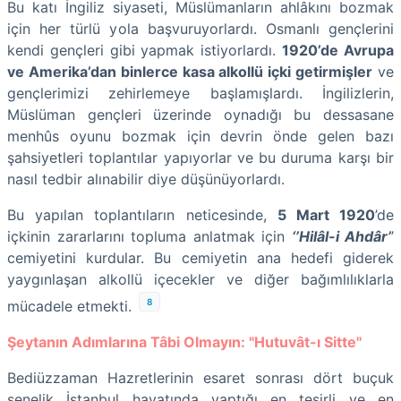
Bu katı İngiliz siyaseti, Müslümanların ahlâkını bozmak
için her türlü yola başvuruyorlardı. Osmanlı gençlerini
kendi gençleri gibi yapmak istiyorlardı.
1920’de Avrupa
ve Amerika’dan binlerce kasa alkollü içki getirmişler
ve
gençlerimizi zehirlemeye başlamışlardı. İngilizlerin,
Müslüman gençleri üzerinde oynadığı bu dessasane
menhûs oyunu bozmak için devrin önde gelen bazı
şahsiyetleri toplantılar yapıyorlar ve bu duruma karşı bir
nasıl tedbir alınabilir diye düşünüyorlardı.
Bu yapılan toplantıların neticesinde,
5 Mart 1920
’de
içkinin zararlarını topluma anlatmak için
‘’Hilâl-i Ahdâr’
’
cemiyetini kurdular. Bu cemiyetin ana hedefi giderek
yaygınlaşan alkollü içecekler ve diğer bağımlılıklarla
8
mücadele etmekti.
Şeytanın Adımlarına Tâbi Olmayın: "Hutuvât-ı Sitte"
Bediüzzaman Hazretlerinin esaret sonrası dört buçuk
senelik İstanbul hayatında yaptığı en tesirli ve en