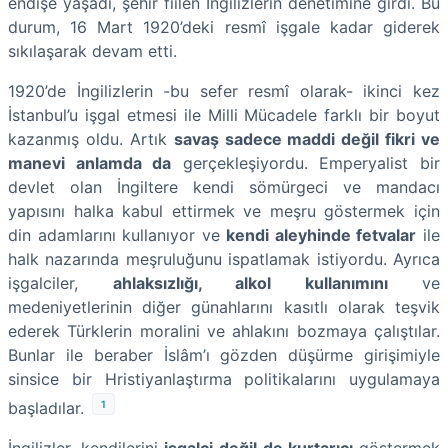
endişe yaşadı, şehir fiilen İngilizlerin denetimine girdi. Bu
durum, 16 Mart 1920’deki resmî işgale kadar giderek
sıkılaşarak devam etti.
1920’de İngilizlerin -bu sefer resmî olarak- ikinci kez
İstanbul’u işgal etmesi ile Milli Mücadele farklı bir boyut
kazanmış oldu. Artık
savaş sadece maddi değil fikri ve
manevi anlamda da
gerçekleşiyordu. Emperyalist bir
devlet olan İngiltere kendi sömürgeci ve mandacı
yapısını halka kabul ettirmek ve meşru göstermek için
din adamlarını kullanıyor ve
kendi aleyhinde fetvalar
ile
halk nazarında meşruluğunu ispatlamak istiyordu. Ayrıca
işgalciler,
ahlaksızlığı, alkol kullanımını
ve
medeniyetlerinin diğer günahlarını kasıtlı olarak teşvik
ederek Türklerin moralini ve ahlakını bozmaya çalıştılar.
Bunlar ile beraber İslâm’ı gözden düşürme girişimiyle
sinsice bir Hristiyanlaştırma politikalarını uygulamaya
1
başladılar.