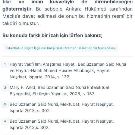
fikir ve iman kuvvetiyle de direnebileceğini
göstermiştir.
Bu sebeple Ankara Hükûmeti tarafından
Meclis’e davet edilmesi de onun bu hizmetinin resmî bir
takdiri olmuştur.
Bu konuda farklı bir izah için lütfen bakınız;
İstanbul'un İngiliz İşgaline Karşı Bediüzzaman Hazretlerinin Mücadelesi
Hayrat Vakfı İlmi Araştırma Heyeti, Bediüzzaman Said Nursi
ve Hayru’l-Halefi Ahmed Hüsrev Altınbaşak, Hayrat
Neşriyat, Isparta, 2014, s. 132.
Mary F. Weld, Bediüzzaman Said Nursi Entelektüel
Biyografisi, Etkileşim Yayınları, 2006, s. 187.
Bediüzzaman Said Nursi, Mektubat, Hayrat Neşriyat,
Isparta 2013, s. 302.
Bediüzzaman Said Nursi, Mektubat, Hayrat Neşriyat,
Isparta 2013,s. 302.