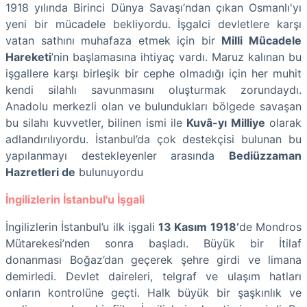
1918 yılında Birinci Dünya Savaşı’ndan çıkan Osmanlı'yı
yeni bir mücadele bekliyordu. İşgalci devletlere karşı
vatan sathını muhafaza etmek için bir
Milli Mücadele
Hareketi
’nin başlamasına ihtiyaç vardı. Maruz kalınan bu
işgallere karşı birleşik bir cephe olmadığı için her muhit
kendi silahlı savunmasını oluşturmak zorundaydı.
Anadolu merkezli olan ve bulundukları bölgede savaşan
bu silahı kuvvetler, bilinen ismi ile
Kuvâ-yı Milliye
olarak
adlandırılıyordu. İstanbul’da çok destekçisi bulunan bu
yapılanmayı destekleyenler arasında
Bediüzzaman
Hazretleri de
bulunuyordu
İngilizlerin İstanbul'u İşgali
İngilizlerin İstanbul’u ilk işgali
13 Kasım 1918’
de Mondros
Mütarekesi’nden sonra başladı. Büyük bir İtilaf
donanması Boğaz’dan geçerek şehre girdi ve limana
demirledi. Devlet daireleri, telgraf ve ulaşım hatları
onların kontrolüne geçti. Halk büyük bir şaşkınlık ve