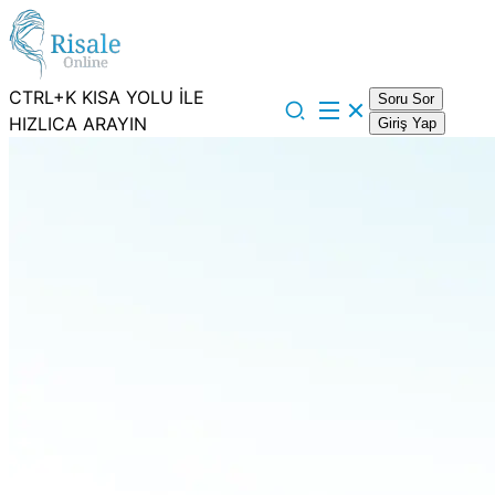
CTRL+K KISA YOLU İLE
Soru Sor
HIZLICA ARAYIN
Giriş Yap