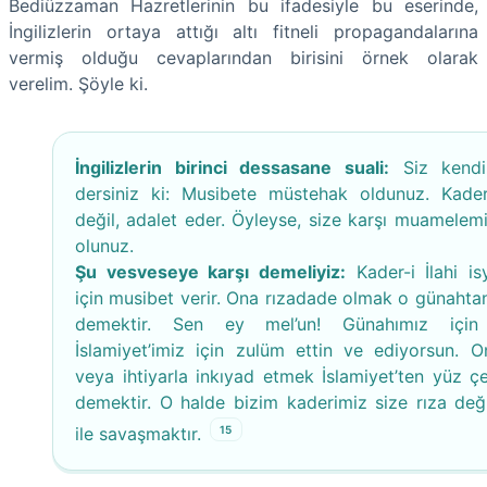
Bediüzzaman Hazretlerinin bu ifadesiyle bu eserinde,
İngilizlerin ortaya attığı altı fitneli propagandalarına
vermiş olduğu cevaplarından birisini örnek olarak
verelim. Şöyle ki.
İngilizlerin birinci dessasane suali:
Siz kendi
dersiniz ki: Musibete müstehak oldunuz. Kade
değil, adalet eder. Öyleyse, size karşı muamelemi
olunuz.
Şu vesveseye karşı demeliyiz:
Kader-i İlahi is
için musibet verir. Ona rızadade olmak o günahta
demektir. Sen ey mel’un! Günahımız için 
İslamiyet’imiz için zulüm ettin ve ediyorsun. O
veya ihtiyarla inkıyad etmek İslamiyet’ten yüz ç
demektir. O halde bizim kaderimiz size rıza değil
15
ile savaşmaktır.