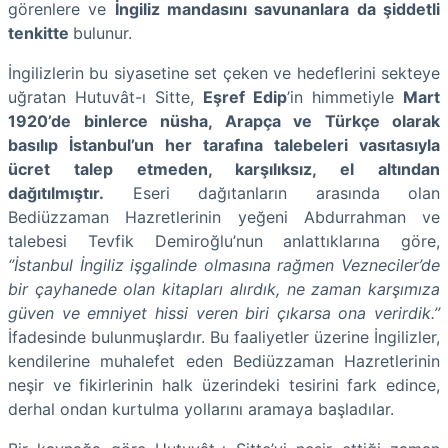
görenlere ve
İngiliz mandasını savunanlara da şiddetli
tenkitte
bulunur.
İngilizlerin bu siyasetine set çeken ve hedeflerini sekteye
uğratan Hutuvât-ı Sitte,
Eşref Edip
’in himmetiyle
Mart
1920’de binlerce nüsha, Arapça ve Türkçe olarak
basılıp İstanbul’un her tarafına talebeleri vasıtasıyla
ücret talep etmeden, karşılıksız, el altından
dağıtılmıştır.
Eseri dağıtanların arasında olan
Bediüzzaman Hazretlerinin yeğeni Abdurrahman ve
talebesi Tevfik Demiroğlu’nun anlattıklarına göre,
‘’İstanbul İngiliz işgalinde olmasına rağmen Vezneciler’de
bir çayhanede olan kitapları alırdık, ne zaman karşımıza
güven ve emniyet hissi veren biri çıkarsa ona verirdik.’’
İfadesinde bulunmuşlardır. Bu faaliyetler üzerine İngilizler,
kendilerine muhalefet eden Bediüzzaman Hazretlerinin
neşir ve fikirlerinin halk üzerindeki tesirini fark edince,
derhal ondan kurtulma yollarını aramaya başladılar.