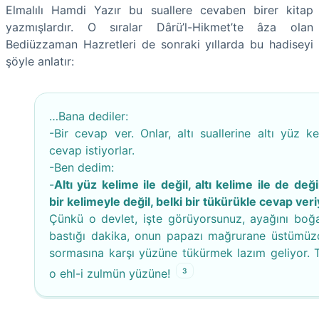
Elmalılı Hamdi Yazır bu suallere cevaben birer kitap
yazmışlardır. O sıralar Dârü’l-Hikmet’te âza olan
Bediüzzaman Hazretleri de sonraki yıllarda bu hadiseyi
şöyle anlatır:
…Bana dediler:
-Bir cevap ver. Onlar, altı suallerine altı yüz ke
cevap istiyorlar.
-Ben dedim:
-
Altı yüz kelime ile değil, altı kelime ile de deği
bir kelimeyle değil, belki bir tükürükle cevap ver
Çünkü o devlet, işte görüyorsunuz, ayağını boğ
bastığı dakika, onun papazı mağrurane üstümüz
sormasına karşı yüzüne tükürmek lazım geliyor. 
3
o ehl-i zulmün yüzüne!