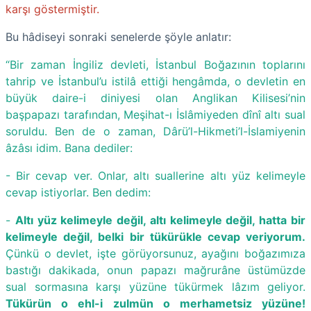
karşı göstermiştir.
Bu hâdiseyi sonraki senelerde şöyle anlatır:
“Bir zaman İngiliz devleti, İstanbul Boğazının toplarını
tahrip ve İstanbul’u istilâ ettiği hengâmda, o devletin en
büyük daire-i diniyesi olan Anglikan Kilisesi’nin
başpapazı tarafından, Meşihat-ı İslâmiyeden dînî altı sual
soruldu. Ben de o zaman, Dârü’l-Hikmeti’l-İslamiyenin
âzâsı idim. Bana dediler:
- Bir cevap ver. Onlar, altı suallerine altı yüz kelimeyle
cevap istiyorlar. Ben dedim:
-
Altı yüz kelimeyle değil, altı kelimeyle değil, hatta bir
kelimeyle değil, belki bir tükürükle cevap veriyorum.
Çünkü o devlet, işte görüyorsunuz, ayağını boğazımıza
bastığı dakikada, onun papazı mağrurâne üstümüzde
sual sormasına karşı yüzüne tükürmek lâzım geliyor.
Tükürün o ehl-i zulmün o merhametsiz yüzüne!