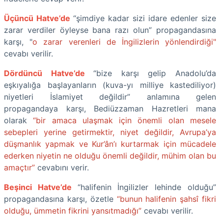
Üçüncü Hatve’de
“şimdiye kadar sizi idare edenler size
zarar verdiler öyleyse bana razı olun” propagandasına
karşı, "
o zarar verenleri de İngilizlerin yönlendirdiği"
cevabı verilir.
Dördüncü Hatve’de
“bize karşı gelip Anadolu’da
eşkıyalığa başlayanların (kuva-yı milliye kastediliyor)
niyetleri İslamiyet değildir” anlamına gelen
propagandaya karşı, Bediüzzaman Hazretleri mana
olarak
“bir amaca ulaşmak için önemli olan mesele
sebepleri yerine getirmektir, niyet değildir, Avrupa’ya
düşmanlık yapmak ve Kur’ân’ı kurtarmak için mücadele
ederken niyetin ne olduğu önemli değildir, mühim olan bu
amaçtır”
cevabını verir.
Beşinci Hatve’de
“halifenin İngilizler lehinde olduğu”
propagandasına karşı, özetle
“bunun halifenin şahsî fikri
olduğu, ümmetin fikrini yansıtmadığı”
cevabı verilir.