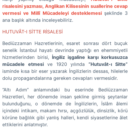
risalesini yazması, Anglikan Kilisesinin suallerine cevap
vermesi ve Millî Mücadeleyi desteklemesi
şeklinde 3
ana başlık altında inceleyebiliriz.
HUTUVÂT-I SİTTE RİSALESİ
Bediüzzaman Hazretlerinin, esaret sonrası dört buçuk
senelik İstanbul hayatı devrinde yaptığı en ehemmiyetli
hizmetlerinden birisi,
İngiliz işgaline karşı korkusuzca
mücadele etmesi
ve 1920 yılında
“Hutuvât-ı Sitte”
isminde kısa bir eser yazarak İngilizlerin dessas, hilelerle
dolu propagandalarına gereken cevapları vermesidir.
“Altı Adım” anlamındaki bu eserinde Bediüzzaman
Hazretleri, her dönemde insan şekline girmiş şeytanlar
bulunduğunu, o dönemde de İngilizlerin, İslâm âlemi
içindeki intikam, makam hırsı, açgözlülük, dinsizlik, körü
körüne bağlılık gibi yanlış halleri, kendi siyasetlerine âlet
ettiklerini anlatmıştır.