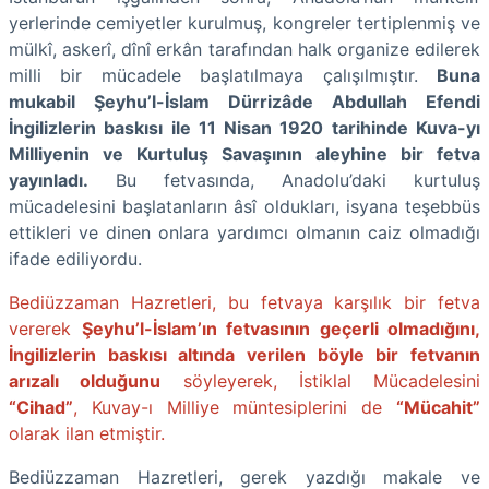
yerlerinde cemiyetler kurulmuş, kongreler tertiplenmiş ve
mülkî, askerî, dînî erkân tarafından halk organize edilerek
milli bir mücadele başlatılmaya çalışılmıştır.
Buna
mukabil Şeyhu’l-İslam Dürrizâde Abdullah Efendi
İngilizlerin baskısı ile 11 Nisan 1920 tarihinde Kuva-yı
Milliyenin ve Kurtuluş Savaşının aleyhine bir fetva
yayınladı.
Bu fetvasında, Anadolu’daki kurtuluş
mücadelesini başlatanların âsî oldukları, isyana teşebbüs
ettikleri ve dinen onlara yardımcı olmanın caiz olmadığı
ifade ediliyordu.
Bediüzzaman Hazretleri, bu fetvaya karşılık bir fetva
vererek
Şeyhu’l-İslam’ın fetvasının geçerli olmadığını,
İngilizlerin baskısı altında verilen böyle bir fetvanın
arızalı olduğunu
söyleyerek, İstiklal Mücadelesini
“Cihad”
, Kuvay-ı Milliye müntesiplerini de
“Mücahit”
olarak ilan etmiştir.
Bediüzzaman Hazretleri, gerek yazdığı makale ve