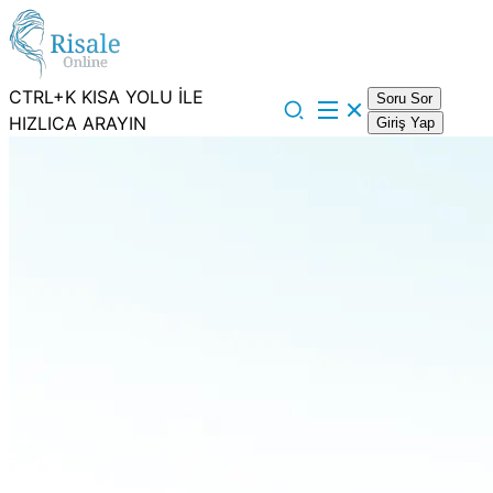
CTRL+K KISA YOLU İLE
Soru Sor
HIZLICA ARAYIN
Giriş Yap