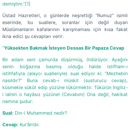
demiştim.”[1]
Üstad Hazretleri, o günlerde neşrettiği “Rumuz” isimli
eserinde, bu suallere, soranlar için değil duyan
Müslümanların kafalarının karışmaması için kısa fakat
ikna edici şu cevapları verir:
“
Yüksekten Bakmak İsteyen Dessas Bir Papaza Cevap
Bir adam seni çamurda düşürmüş, öldürüyor. Ayağını
senin boğazına basmış olduğu halde istifham-ı
istihfafıyla (alaycı sualleriyle) sual ediyor ki: “Mezhebin
nasıldır?” Buna cevab-ı müskit (susturucu cevap),
küsmekle sükût edip yüzüne tükürmektir. Tükürün İngiliz-
i laînin o hayâsız yüzüne! (Cevabım) Ona değil, hakikat
namına şudur:
Sual:
Din-i Muhammed nedir?
Cevap:
Kur’ân’dır.