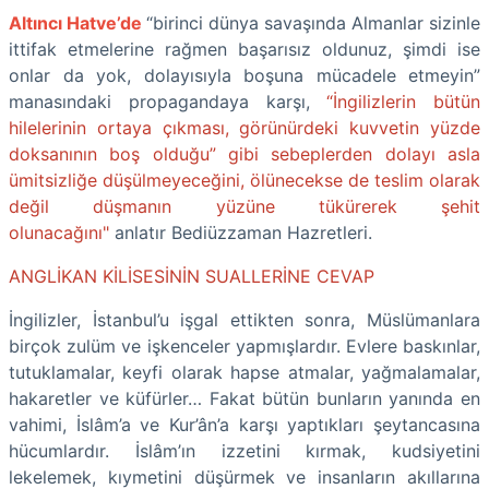
Altıncı Hatve’de
“birinci dünya savaşında Almanlar sizinle
ittifak etmelerine rağmen başarısız oldunuz, şimdi ise
onlar da yok, dolayısıyla boşuna mücadele etmeyin”
manasındaki propagandaya karşı,
“İngilizlerin bütün
hilelerinin ortaya çıkması, görünürdeki kuvvetin yüzde
doksanının boş olduğu” gibi sebeplerden dolayı asla
ümitsizliğe düşülmeyeceğini, ölünecekse de teslim olarak
değil düşmanın yüzüne tükürerek şehit
olunacağını"
anlatır Bediüzzaman Hazretleri.
ANGLİKAN KİLİSESİNİN SUALLERİNE CEVAP
İngilizler, İstanbul’u işgal ettikten sonra, Müslümanlara
birçok zulüm ve işkenceler yapmışlardır. Evlere baskınlar,
tutuklamalar, keyfi olarak hapse atmalar, yağmalamalar,
hakaretler ve küfürler… Fakat bütün bunların yanında en
vahimi, İslâm’a ve Kur’ân’a karşı yaptıkları şeytancasına
hücumlardır. İslâm’ın izzetini kırmak, kudsiyetini
lekelemek, kıymetini düşürmek ve insanların akıllarına