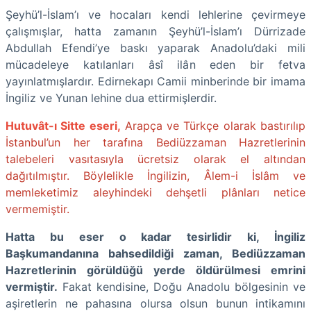
Şeyhü’l-İslam’ı ve hocaları kendi lehlerine çevirmeye
çalışmışlar, hatta zamanın Şeyhü’l-İslam’ı Dürrizade
Abdullah Efendi’ye baskı yaparak Anadolu’daki mili
mücadeleye katılanları âsî ilân eden bir fetva
yayınlatmışlardır. Edirnekapı Camii minberinde bir imama
İngiliz ve Yunan lehine dua ettirmişlerdir.
Hutuvât-ı Sitte eseri,
Arapça ve Türkçe olarak bastırılıp
İstanbul’un her tarafına Bediüzzaman Hazretlerinin
talebeleri vasıtasıyla ücretsiz olarak el altından
dağıtılmıştır. Böylelikle İngilizin, Âlem-i İslâm ve
memleketimiz aleyhindeki dehşetli plânları netice
vermemiştir.
Hatta bu eser o kadar tesirlidir ki, İngiliz
Başkumandanına bahsedildiği zaman, Bediüzzaman
Hazretlerinin görüldüğü yerde öldürülmesi emrini
vermiştir.
Fakat kendisine, Doğu Anadolu bölgesinin ve
aşiretlerin ne pahasına olursa olsun bunun intikamını