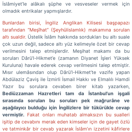
İslâmiyet’le alâkalı şüphe ve vesveseler vermek için
olmadık entrikalar yapmışlardır.
Bunlardan birisi, İngiliz Anglikan Kilisesi başpapazı
tarafından “Meşîhat” (Şeyhülislamlık) makamına sorulan
altı sualdir.
Üstelik İslâm hakkında sordukları bu altı suale
çok uzun değil, sadece altı yüz kelimeyle özet bir cevap
verilmesini talep etmişlerdir. Meşihat makamı da bu
soruları Dârü’l-Hikmet’e (zamanın Diyanet İşleri Yüksek
Kuruluna) havale ederek cevap verilmesini talep etmiştir.
Mısır ulemâsından olup Dârü’l-Hikmet’te vazife yapan
Abdülaziz Çaviş ile İzmirli İsmail Hakkı ve Elmalılı Hamdi
Yazır bu sorulara cevaben birer kitab yazarken,
Bediüzzaman Hazretleri tam da İstanbul’un işgali
sırasında sorulan bu soruları pek mağrurâne ve
aşağılayıcı bulduğu için İngilizlere bir tükürükle cevap
vermiştir.
Fakat onları muhatab almaksızın bu sualleri
işitip de cevabını merak eden kimseler için de gayet özlü
ve tatminkâr bir cevab yazarak İslâm’ın izzetini kâfirlere