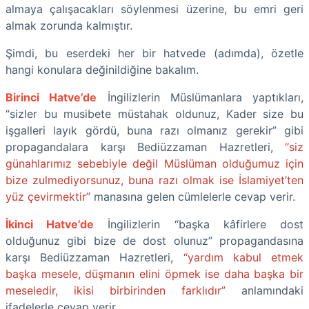
almaya çalışacakları söylenmesi üzerine, bu emri geri
almak zorunda kalmıştır.
Şimdi, bu eserdeki her bir hatvede (adımda), özetle
hangi konulara değinildiğine bakalım.
Birinci Hatve’de
İngilizlerin Müslümanlara yaptıkları,
“sizler bu musibete müstahak oldunuz, Kader size bu
işgalleri layık gördü, buna razı olmanız gerekir” gibi
propagandalara karşı Bediüzzaman Hazretleri,
“siz
günahlarımız sebebiyle değil Müslüman olduğumuz için
bize zulmediyorsunuz, buna razı olmak ise İslamiyet’ten
yüz çevirmektir”
manasına gelen cümlelerle cevap verir.
İkinci Hatve’de
İngilizlerin “başka kâfirlere dost
olduğunuz gibi bize de dost olunuz” propagandasına
karşı Bediüzzaman Hazretleri,
“yardım kabul etmek
başka mesele, düşmanın elini öpmek ise daha başka bir
meseledir, ikisi birbirinden farklıdır”
anlamındaki
ifadelerle cevap verir.