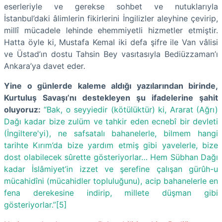
eserleriyle ve gerekse sohbet ve nutuklarıyla
İstanbul’daki âlimlerin fikirlerini İngilizler aleyhine çevirip,
millî mücadele lehinde ehemmiyetli hizmetler etmiştir.
Hatta öyle ki, Mustafa Kemal iki defa şifre ile Van vâlisi
ve Üstad’ın dostu Tahsin Bey vasıtasıyla Bediüzzaman’ı
Ankara’ya davet eder.
Yine o günlerde kaleme aldığı yazılarından birinde,
Kurtuluş Savaşı’nı destekleyen şu ifadelerine şahit
oluyoruz:
“Bak, o seyyiedir (kötülüktür) ki, Ararat (Ağrı)
Dağı kadar bize zulüm ve tahkir eden ecnebî bir devleti
(İngiltere'yi), ne safsatalı bahanelerle, bilmem hangi
tarihte Kırım’da bize yardım etmiş gibi yavelerle, bize
dost olabilecek sûrette gösteriyorlar… Hem Sübhan Dağı
kadar İslâmiyet’in izzet ve şerefine çalışan gürûh-u
mücahidîni (mücahidler topluluğunu), acip bahanelerle en
fena derekesine indirip, millete düşman gibi
gösteriyorlar.”[5]