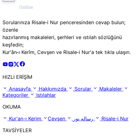
Sorularınıza Risale‑i Nur penceresinden cevap bulun;
özenle
hazırlanmış makaleleri, şerhleri ve ıstılah sözlüğünü
keşfedin;
Kur'ân‑ı Kerîm, Cevşen ve Risale‑i Nur'a tek tıkla ulaşın.
Risale Online Youtube Hesabı
Risale Online Instagram Hesabı
Risale Online X Hesabı
Risale Online Facebook Hesabı
HIZLI ERİŞİM
Anasayfa
Hakkımızda
Sorular
Makaleler
Kategoriler
Istılahlar
OKUMA
Kur'an-ı Kerim
Cevşen
رساله نور
Risale-i Nur
TAVSİYELER