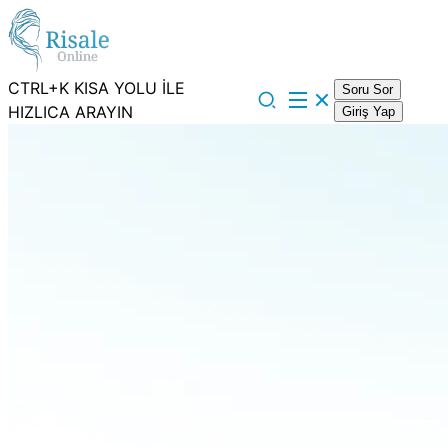
CTRL+K KISA YOLU İLE
Soru Sor
HIZLICA ARAYIN
Giriş Yap