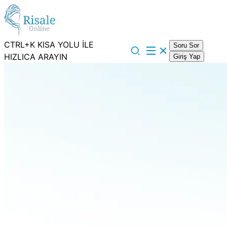
CTRL+K KISA YOLU İLE
Soru Sor
HIZLICA ARAYIN
Giriş Yap