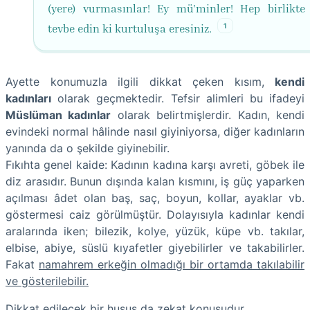
(yere) vurmasınlar! Ey mü'minler! Hep birlikte 
1
tevbe edin ki kurtuluşa eresiniz.
Ayette konumuzla ilgili dikkat çeken kısım,
kendi
kadınları
olarak geçmektedir. Tefsir alimleri bu ifadeyi
Müslüman kadınlar
olarak belirtmişlerdir. Kadın, kendi
evindeki normal hâlinde nasıl giyiniyorsa, diğer kadınların
yanında da o şekilde giyinebilir.
Fıkıhta genel kaide: Kadının kadına karşı avreti, göbek ile
diz arasıdır. Bunun dışında kalan kısmını, iş güç yaparken
açılması âdet olan baş, saç, boyun, kollar, ayaklar vb.
göstermesi caiz görülmüştür. Dolayısıyla kadınlar kendi
aralarında iken; bilezik, kolye, yüzük, küpe vb. takılar,
elbise, abiye, süslü kıyafetler giyebilirler ve takabilirler.
Fakat
namahrem erkeğin olmadığı bir ortamda takılabilir
ve gösterilebilir.
Dikkat edilecek bir husus da zekat konusudur.