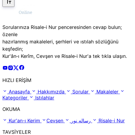
Sorularınıza Risale‑i Nur penceresinden cevap bulun;
özenle
hazırlanmış makaleleri, şerhleri ve ıstılah sözlüğünü
keşfedin;
Kur'ân‑ı Kerîm, Cevşen ve Risale‑i Nur'a tek tıkla ulaşın.
Risale Online Youtube Hesabı
Risale Online Instagram Hesabı
Risale Online X Hesabı
Risale Online Facebook Hesabı
HIZLI ERİŞİM
Anasayfa
Hakkımızda
Sorular
Makaleler
Kategoriler
Istılahlar
OKUMA
Kur'an-ı Kerim
Cevşen
رساله نور
Risale-i Nur
TAVSİYELER