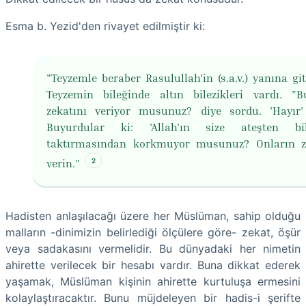
Esma b. Yezid'den rivayet edilmiştir ki:
"Teyzemle beraber Rasulullah'in (s.a.v.) yanına git
Teyzemin bileğinde altın bilezikleri vardı. "Bu
zekatını veriyor musunuz? diye sordu. 'Hayır'
Buyurdular ki: 'Al­lah'ın size ateşten bile
taktırmasından korkmuyor musunuz? Onların z
2
verin."
Hadisten anlaşılacağı üzere her Müslüman, sahip olduğu
malların -dinimizin belirlediği ölçülere göre- zekat, öşür
veya sadakasını vermelidir. Bu dünyadaki her nimetin
ahirette verilecek bir hesabı vardır. Buna dikkat ederek
yaşamak, Müslüman kişinin ahirette kurtuluşa ermesini
kolaylaştıracaktır. Bunu müjdeleyen bir hadis-i şerifte