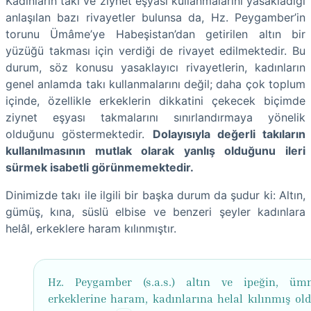
Kadınların takı ve ziynet eşyası kullanmalarını yasakladığı
anlaşılan bazı rivayetler bulunsa da, Hz. Peygamber’in
torunu Ümâme’ye Habeşistan’dan getirilen altın bir
yüzüğü takması için verdiği de rivayet edilmektedir. Bu
durum, söz konusu yasaklayıcı rivayetlerin, kadınların
genel anlamda takı kullanmalarını değil; daha çok toplum
içinde, özellikle erkeklerin dikkatini çekecek biçimde
ziynet eşyası takmalarını sınırlandırmaya yönelik
olduğunu göstermektedir.
Dolayısıyla değerli takıların
kullanılmasının mutlak olarak yanlış olduğunu ileri
sürmek isabetli görünmemektedir.
Dinimizde takı ile ilgili bir başka durum da şudur ki: Altın,
gümüş, kına, süslü elbise ve benzeri şeyler kadınlara
helâl, erkeklere haram kılınmıştır.
Hz. Peygamber (s.a.s.) altın ve ipeğin, üm
erkeklerine haram, kadınlarına helal kılınmış ol