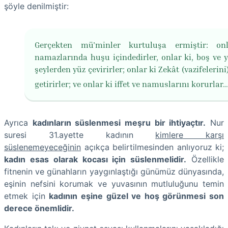
şöyle denilmiştir:
Gerçekten mü'minler kurtuluşa ermiştir: onl
namazlarında hu­şu içindedirler, onlar ki, boş ve y
şeylerden yüz çevirirler; onlar ki Zekât (vazifelerini
getirirler; ve onlar ki iffet ve namuslarını korurlar..
Ayrıca
kadınların süslenmesi meşru bir ihtiyaçtır.
Nur
suresi 31.ayette kadının
kimlere karşı
süslenemeyeceğinin
açıkça belirtilmesinden anlıyoruz ki;
kadın esas olarak kocası için süslenmelidir.
Özellikle
fitnenin ve günahların yaygınlaştığı günümüz dünyasında,
eşinin nefsini korumak ve yuvasının mutluluğunu temin
etmek için
kadının eşine güzel ve hoş görünmesi son
derece önemlidir.