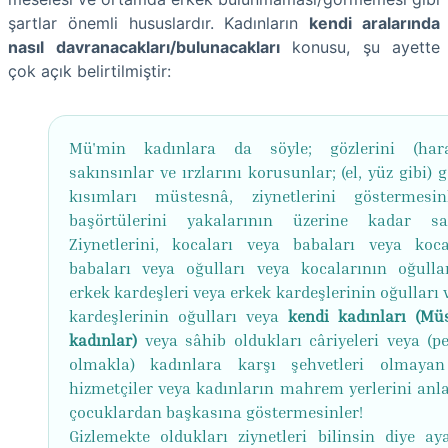
şartlar önemli hususlardır. Kadınların
kendi aralarında
nasıl davranacakları/bulunacakları
konusu, şu ayette
çok açık belirtilmiştir:
Mü'min kadınlara da söyle; gözlerini (har
sakınsınlar ve ırzlarını korusunlar; (el, yüz gibi)
kısımları müstesnâ, ziynetlerini göstermesi
başörtülerini yakalarının üzerine kadar sal
Ziynetlerini, kocaları veya babaları veya koca
babaları veya oğulları veya kocalarının oğulla
erkek kardeşleri veya erkek kardeşlerinin oğulları 
kardeşlerinin oğulları veya
kendi kadınları (M
kadınlar)
veya sâhib oldukları câriyeleri veya (pe
olmakla) kadınlara karşı şehvetleri olmaya
hizmetçiler veya kadınların mahrem yerlerini an
çocuklardan başkasına göstermesinler!
Gizlemekte oldukları ziynetleri bilinsin diye aya