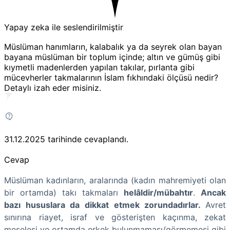
Yapay zeka ile seslendirilmiştir
Müslüman hanımların, kalabalık ya da seyrek olan bayan
bayana müslüman bir toplum içinde; altın ve gümüş gibi
kıymetli madenlerden yapılan takılar, pırlanta gibi
mücevherler takmalarının İslam fıkhındaki ölçüsü nedir?
Detaylı izah eder misiniz.
31.12.2025
tarihinde cevaplandı.
Cevap
Müslüman kadınların, aralarında (kadın mahremiyeti olan
bir ortamda) takı takmaları
helâldir/mübahtır
.
Ancak
bazı hususlara da dikkat etmek zorundadırlar.
Avret
sınırına riayet, israf ve gösterişten kaçınma, zekat
meselesi ve ortamda erkek bulunmaması/görmemesi gibi