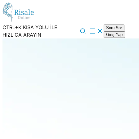
CTRL+K KISA YOLU İLE
Soru Sor
HIZLICA ARAYIN
Giriş Yap