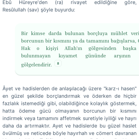
Ebû Hüreyre'den (ra) rivayet edildiğine göre,
Resûlullah (sav) şöyle buyurdu:
Bir kimse darda bulunan borçluya mühlet ver
borcunun bir kısmını ya da tamamını bağışlarsa, 
Hak o kişiyi Allah'ın gölgesinden başka
bulunmayan kıyamet gününde arşının a
8
gölgelendirir.
Âyet ve hadislerden de anlaşılacağı üzere "karz-ı hasen"
en güzel şekilde borçlandırmak ve öderken de hiçbir
fazlalık istemediği gibi, olabildiğince kolaylık göstermek,
hatta ödeme gücü olmayanın borcunun bir kısmını
indirmek veya tamamını affetmek suretiyle iyiliği ve hayrı
daha da artırmaktır. Ayet ve hadislerde bu güzel haslet
övülmüş ve neticede böyle hayırhah ve cömert davranan