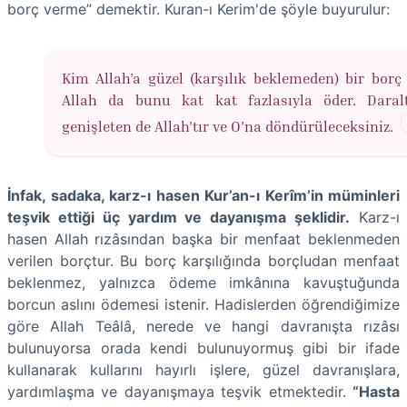
borç verme” demektir. Kuran-ı Kerim'de şöyle buyurulur:
Kim Allah’a güzel (karşılık beklemeden) bir borç 
Allah da bunu kat kat fazlasıyla öder. Dara
genişleten de Allah’tır ve O’na döndürüleceksiniz.
İnfak, sadaka, karz-ı hasen Kur’an-ı Kerîm’in müminleri
teşvik ettiği üç yardım ve dayanışma şeklidir.
Karz-ı
hasen Allah rızâsından başka bir menfaat beklenmeden
verilen borçtur. Bu borç karşılığında borçludan menfaat
beklenmez, yalnızca ödeme imkânına kavuştuğunda
borcun aslını ödemesi istenir. Hadislerden öğrendiğimize
göre Allah Teâlâ, nerede ve hangi davranışta rızâsı
bulunuyorsa orada kendi bulunuyormuş gibi bir ifade
kullanarak kullarını hayırlı işlere, güzel davranışlara,
yardımlaşma ve dayanışmaya teşvik etmektedir.
“Hasta