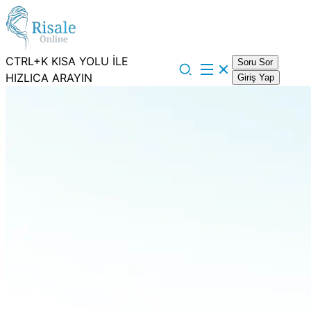
CTRL+K KISA YOLU İLE
Soru Sor
HIZLICA ARAYIN
Giriş Yap