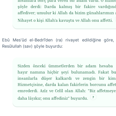
İnsanlara borç para veren bir adam vardı. O hizme
şöyle derdi: Darda kalmış bir fakire vardığı
affediver; umulur ki Allah da bizim günahlarımızı a
Nihayet o kişi Allah'a kavuştu ve Allah onu affetti.
Ebû Mes'ûd el-Bedrî’den (ra) rivayet edildiğine göre,
Resûlullah (sav) şöyle buyurdu:
Sizden önceki ümmetlerden bir adam hesaba ç
hayır namına hiçbir şeyi bulunamadı. Fakat 
insanlarla düşer kalkardı ve zengin bir kim
Hizmetçisine, darda kalan fakirlerin borcunu affe
emrederdi. Azîz ve Celîl olan Allah: "Biz affetmey
7
daha lâyıkız; onu affediniz" buyurdu.