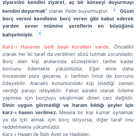
ziyaretini kendini ziyaret, aç bir kimseyi doyurmayı
2
kendini doyurmak”
olarak ifade buyurmuştur.
Güzel
borç vereni kendisine borç veren gibi kabul ederek
yardım sever mümine şereflerin en büyüğünü
3
bahşetmiştir.
Karz-ı Hasenin belli başlı kuralları vardır.
Öncelikli
olarak her iki taraf da verdikleri sözü tutmak zorundadır.
Borç alan kişi aralarında sözleştikleri tarihe kadar
borcunu ödemekle yükümlüdür. Eğer eline daha
öncesinde para geçerse, o tarihten önce de borcunu
ödeyebilir. Alacaklı konumundaki kişi istediği zaman
verdiği parayı isteyebilir. Fakat sürekli olarak ödeme
yapması için borçluyu sıkıştırmak dinen caiz değildir.
Dinin uygun görmediği ve haram kıldığı şeyler için
karz-ı hasen verilmez.
Mesela bir kişi kumar oynamak
ya da içki almak için borç istiyorsa, diğer taraf onu
reddetmekle yükümlüdür.
Karz-ı Hasen ile İlgili Ayet ve Hadisler
: