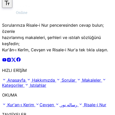
Sorularınıza Risale‑i Nur penceresinden cevap bulun;
özenle
hazırlanmış makaleleri, şerhleri ve ıstılah sözlüğünü
keşfedin;
Kur'ân‑ı Kerîm, Cevşen ve Risale‑i Nur'a tek tıkla ulaşın.
Risale Online Youtube Hesabı
Risale Online Instagram Hesabı
Risale Online X Hesabı
Risale Online Facebook Hesabı
HIZLI ERİŞİM
Anasayfa
Hakkımızda
Sorular
Makaleler
Kategoriler
Istılahlar
OKUMA
Kur'an-ı Kerim
Cevşen
رساله نور
Risale-i Nur
TAVSİYELER