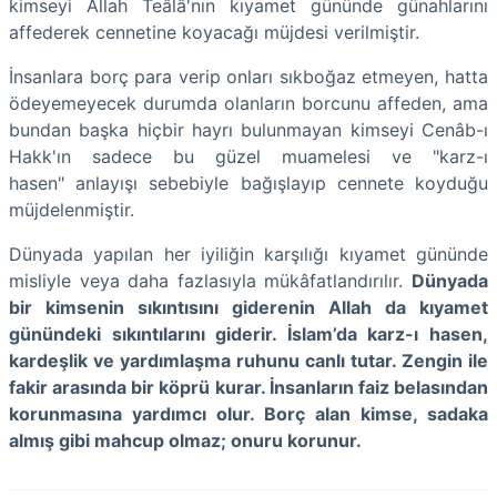
kimseyi Allah Teâlâ'nın kıyamet gününde günahlarını
affederek cennetine koyacağı müjdesi verilmiştir.
İnsanlara borç para verip onları sıkboğaz etmeyen, hatta
ödeyemeyecek durumda olanların borcunu affeden, ama
bundan başka hiçbir hayrı bulunmayan kimseyi Cenâb-ı
Hakk'ın sadece bu güzel muamelesi ve "karz-ı
hasen" anlayışı sebebiyle bağışlayıp cennete koyduğu
müjdelenmiştir.
Dünyada yapılan her iyiliğin karşılığı kıyamet gününde
misliyle veya daha fazlasıyla mükâfatlandırılır.
Dünyada
bir kimsenin sıkıntısını giderenin Allah da kıyamet
günündeki sıkıntılarını giderir. İslam’da karz-ı hasen,
kardeşlik ve yardımlaşma ruhunu canlı tutar. Zengin ile
fakir arasında bir köprü kurar. İnsanların faiz belasından
korunmasına yardımcı olur. Borç alan kimse, sadaka
almış gibi mahcup olmaz; onuru korunur.