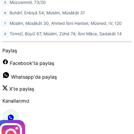
Müzzemmil, 73/20
Buhârî, Enbiyâ 54; Müslim, Müsâkât 31
Müslim, Müsâkât 30, Ahmed İbni Hanbel, Müsned, IV, 120
Tirmizî, Büyû‘ 67, Müslim, Zühd 74; İbni Mâce, Sadakât 14
Paylaş
Facebook'ta paylaş
Whatsapp'da paylaş
X'te paylaş
Kanallarımız