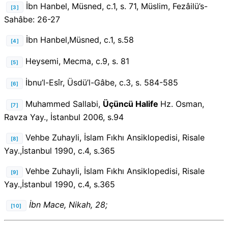
İbn Hanbel, Müsned, c.1, s. 71, Müslim, Fezâilü’s-
[3]
Sahâbe: 26-27
İbn Hanbel,Müsned, c.1, s.58
[4]
Heysemi, Mecma, c.9, s. 81
[5]
İbnu’l-Esîr, Üsdü’l-Gâbe, c.3, s. 584-585
[6]
Muhammed Sallabi,
Üçüncü Halife
Hz. Osman,
[7]
Ravza Yay., İstanbul 2006, s.94
Vehbe Zuhayli, İslam Fıkhı Ansiklopedisi, Risale
[8]
Yay.,İstanbul 1990, c.4, s.365
Vehbe Zuhayli, İslam Fıkhı Ansiklopedisi, Risale
[9]
Yay.,İstanbul 1990, c.4, s.365
İbn Mace, Nikah, 28;
[10]