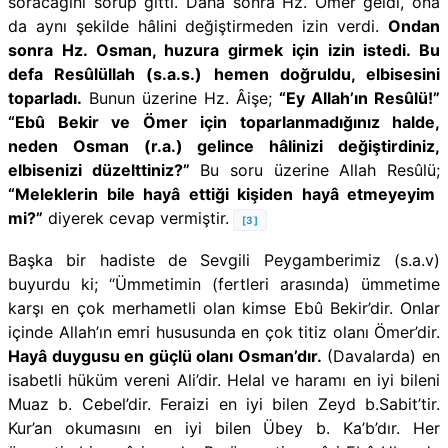
soracağını sorup gitti. Daha sonra Hz. Ömer geldi, ona
da aynı şekilde hâlini değiştirmeden izin verdi.
Ondan
sonra Hz. Osman, huzura girmek için izin istedi. Bu
defa Resûlüllah (s.a.s.) hemen doğruldu, elbisesini
toparladı.
Bunun üzerine Hz. Âişe;
“Ey Allah’ın Resûlü!”
“Ebû Bekir ve Ömer için toparlanmadığınız halde,
neden Osman (r.a.) gelince hâlinizi değiştirdiniz,
elbisenizi düzelttiniz?”
Bu soru üzerine Allah Resûlü;
“Meleklerin bile hayâ ettiği kişiden hayâ etmeyeyim
mi?”
diyerek cevap vermiştir.
[3]
Başka bir hadiste de Sevgili Peygamberimiz (s.a.v)
buyurdu ki; “Ümmetimin (fertleri arasında) ümmetime
karşı en çok merhametli olan kimse Ebû Bekir’dir. Onlar
içinde Allah’ın emri hususunda en çok titiz olanı Ömer’dir.
Hayâ duygusu en güçlü olanı Osman’dır.
(Davalarda) en
isabetli hüküm vereni Ali’dir. Helal ve haramı en iyi bileni
Muaz b. Cebel’dir. Feraizi en iyi bilen Zeyd b.Sabit’tir.
Kur’an okumasını en iyi bilen Übey b. Ka’b’dır. Her