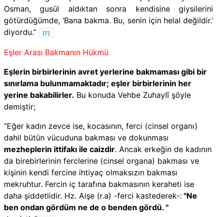
Osman, gusül aldıktan sonra kendisine giysilerini
götürdüğümde, ‘Bana bakma. Bu, senin için helal değildir.’
diyordu.”
[7]
Eşler Arası Bakmanın Hükmü
Eşlerin birbirlerinin avret yerlerine bakmaması gibi bir
sınırlama bulunmamaktadır; eşler birbirlerinin her
yerine bakabilirler.
Bu konuda Vehbe Zuhaylî şöyle
demiştir;
“Eğer kadın zevce ise, kocasının, ferci (cinsel organı)
dahil bütün vücuduna bakması ve dokunması
mezheplerin ittifakı ile caizdir
. Ancak erkeğin de kadının
da birebirlerinin ferclerine (cinsel organa) bakması ve
kişinin kendi fercine ihtiyaç olmaksızın bakması
mekruhtur. Fercin iç tarafına bakmasının keraheti ise
daha şiddetlidir. Hz. Aişe (r.a) -ferci kastederek-:
"Ne
ben ondan gördüm ne de o benden gördü. "