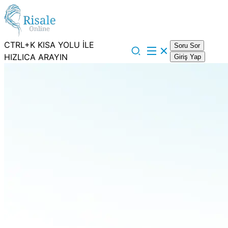
CTRL+K KISA YOLU İLE
Soru Sor
HIZLICA ARAYIN
Giriş Yap