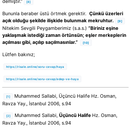
demiştir.”
[8]
Bununla beraber üstü örtmek gerektir.
Çünkü üzerleri
açık olduğu şekilde ilişkide bulunmak
mekruhtur.
[9]
Nitekim Sevgili Peygamberimiz (s.a.s.)
“Biriniz eşine
yaklaşmak istediği zaman örtünsün; eşler merkeplerin
açılması gibi, açılıp saçılmasınlar.”
[10]
Lütfen bakınız;
https://risale.online/soru-cevap/haya
https://risale.online/soru-cevap/edep-ve-haya
Muhammed Sallabi, Üçüncü Halife Hz. Osman,
[1]
Ravza Yay., İstanbul 2006, s.94
Muhammed Sallabi,
Üçüncü Halife
Hz. Osman,
[2]
Ravza Yay., İstanbul 2006, s.94