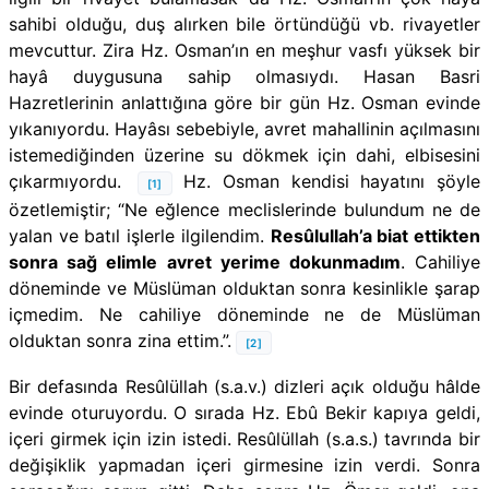
sahibi olduğu, duş alırken bile örtündüğü vb. rivayetler
mevcuttur. Zira Hz. Osman’ın en meşhur vasfı yüksek bir
hayâ duygusuna sahip olmasıydı. Hasan Basri
Hazretlerinin anlattığına göre bir gün Hz. Osman evinde
yıkanıyordu. Hayâsı sebebiyle, avret mahallinin açılmasını
istemediğinden üzerine su dökmek için dahi, elbisesini
çıkarmıyordu.
Hz. Osman kendisi hayatını şöyle
[1]
özetlemiştir; “Ne eğlence meclislerinde bulundum ne de
yalan ve batıl işlerle ilgilendim.
Resûlullah’a biat ettikten
sonra sağ elimle avret yerime dokunmadım
. Cahiliye
döneminde ve Müslüman olduktan sonra kesinlikle şarap
içmedim. Ne cahiliye döneminde ne de Müslüman
olduktan sonra zina ettim.”.
[2]
Bir defasında Resûlüllah (s.a.v.) dizleri açık olduğu hâlde
evinde oturuyordu. O sırada Hz. Ebû Bekir kapıya geldi,
içeri girmek için izin istedi. Resûlüllah (s.a.s.) tavrında bir
değişiklik yapmadan içeri girmesine izin verdi. Sonra