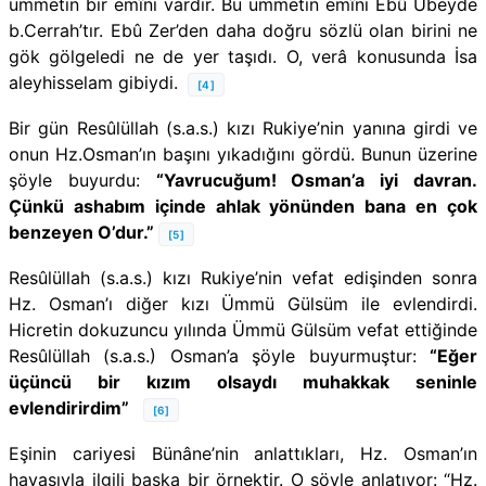
ümmetin bir emîni vardır. Bu ümmetin emîni Ebû Ubeyde
b.Cerrah’tır. Ebû Zer’den daha doğru sözlü olan birini ne
gök gölgeledi ne de yer taşıdı. O, verâ konusunda İsa
aleyhisselam gibiydi.
[4]
Bir gün Resûlüllah (s.a.s.) kızı Rukiye’nin yanına girdi ve
onun Hz.Osman’ın başını yıkadığını gördü. Bunun üzerine
şöyle buyurdu:
“Yavrucuğum! Osman’a iyi davran.
Çünkü ashabım içinde ahlak yönünden bana en çok
benzeyen O’dur.”
[5]
Resûlüllah (s.a.s.) kızı Rukiye’nin vefat edişinden sonra
Hz. Osman’ı diğer kızı Ümmü Gülsüm ile evlendirdi.
Hicretin dokuzuncu yılında Ümmü Gülsüm vefat ettiğinde
Resûlüllah (s.a.s.) Osman’a şöyle buyurmuştur:
“Eğer
üçüncü bir kızım olsaydı muhakkak seninle
evlendirirdim”
[6]
Eşinin cariyesi Bünâne’nin anlattıkları, Hz. Osman’ın
hayasıyla ilgili başka bir örnektir. O şöyle anlatıyor: “Hz.