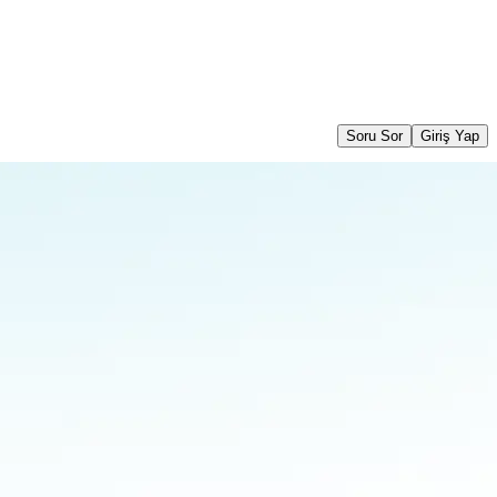
Soru Sor
Giriş Yap