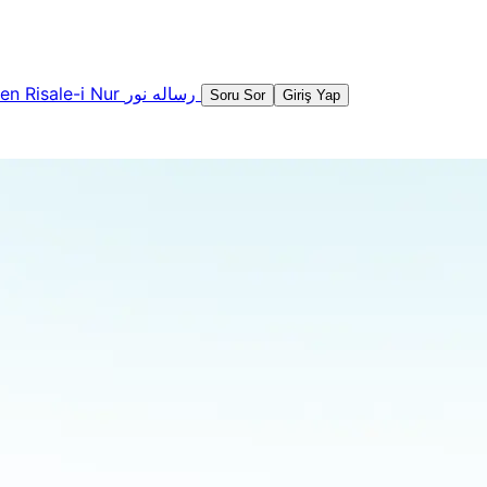
şen
Risale-i Nur
رساله نور
Soru Sor
Giriş Yap