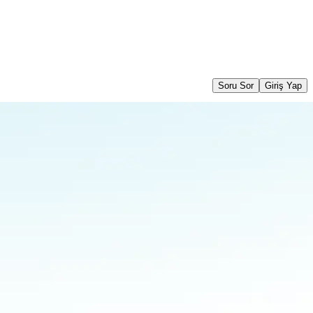
Soru Sor
Giriş Yap