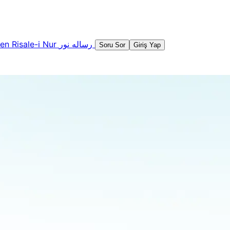
şen
Risale-i Nur
رساله نور
Soru Sor
Giriş Yap