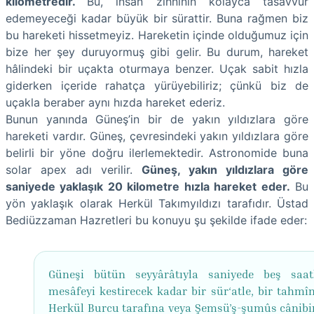
kilometredir.
Bu, insan zihninin kolayca tasavvur
edemeyeceği kadar büyük bir sürattir. Buna rağmen biz
bu hareketi hissetmeyiz. Hareketin içinde olduğumuz için
bize her şey duruyormuş gibi gelir. Bu durum, hareket
hâlindeki bir uçakta oturmaya benzer. Uçak sabit hızla
giderken içeride rahatça yürüyebiliriz; çünkü biz de
uçakla beraber aynı hızda hareket ederiz.
Bunun yanında Güneş’in bir de yakın yıldızlara göre
hareketi vardır. Güneş, çevresindeki yakın yıldızlara göre
belirli bir yöne doğru ilerlemektedir. Astronomide buna
solar apex adı verilir.
Güneş, yakın yıldızlara göre
saniyede yaklaşık 20 kilometre hızla hareket eder.
Bu
yön yaklaşık olarak Herkül Takımyıldızı tarafıdır. Üstad
Bediüzzaman Hazretleri bu konuyu şu şekilde ifade eder:
Güneşi bütün seyyârâtıyla saniyede beş saat
mesâfeyi kestirecek kadar bir sür‘atle, bir tahmîn
Herkül Burcu tarafına veya Şemsü’ş-şumûs cânibi