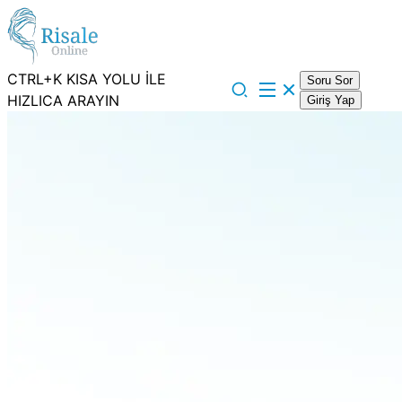
CTRL+K KISA YOLU İLE
Soru Sor
HIZLICA ARAYIN
Giriş Yap