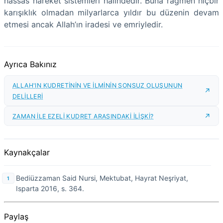
hassas hareket sistemleri hâlindedir. Buna rağmen hiçbir
karışıklık olmadan milyarlarca yıldır bu düzenin devam
etmesi ancak Allah’ın iradesi ve emriyledir.
Ayrıca Bakınız
ALLAH'IN KUDRETİNİN VE İLMİNİN SONSUZ OLUŞUNUN
DELİLLERİ
ZAMAN İLE EZELİ KUDRET ARASINDAKİ İLİŞKİ?
Kaynakçalar
Bediüzzaman Said Nursi, Mektubat, Hayrat Neşriyat,
Isparta 2016, s. 364.
Paylaş