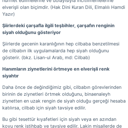
hürmet edilmelerine ve dolayısıyla incitilmemelerine
elverişli olan biçimdir. (Hak Dini Kuran Dili, Elmalılı Hamdi
Yazır)
Şiirlerdeki çarşafla ilgili teşbihler, çarşafın renginin
siyah olduğunu gösteriyor
Şiirlerde gecenin karanlığının hep cilbaba benzetilmesi
de cilbabın ilk uygulamalarda hep siyah olduğunu
gösterir. (bkz. Lisan-ul Arab, md: Cilbab)
Hanımların ziynetlerini örtmeye en elverişli renk
siyahtır
Daha önce de değindiğimiz gibi, cilbabın görevlerinden
birinin de ziynetleri örtmek olduğunu, binaenaleyh
ziynetten en uzak rengin de siyah olduğu gerçeği hesaba
katılırsa, cilbab için siyah tavsiye edilir.
Bu gibi tesettür kıyafetleri için siyah veya en azından
koyu renk istihbab ve tavsiye edilir. Lakin misallerde de