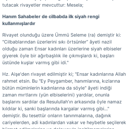
tutacak rivayetler mevcuttur: Mesela;
Hanım Sahabeler de cilbabda ilk siyah rengi
kullanmışlardır
Rivayet olunduğu üzere Ümmü Seleme (ra) demiştir ki:
"Cilbablarından üzerlerini sıkı örtsünler” âyeti nazil
olduğu zaman Ensar kadınları üzerlerine siyah elbiseler
giyerek öyle bir ağırbaşlılık ile çıkmışlardı ki, başları
üstünde kuşlar varmış gibi idi."
Hz. Aişe'den rivayet edilmiştir ki; "Ensar kadınlarına Allah
rahmet etsin. Bu "Ey Peygamber, hanımlarına, kızlarına
bütün müminlerin kadınlarına da söyle" âyeti indiği
zaman mırtlarını (yün elbiselerini) yardılar, onunla
başlarını sardılar da Resulullah'ın arkasında öyle namaz
kıldılar ki, sanki başlarında kargalar varmış gibi..."
demiştir. Bu tesettür onların tanınmalarına, dağınık
cariyelerden, adi kadınlardan vakar ve heybetle seçilerek