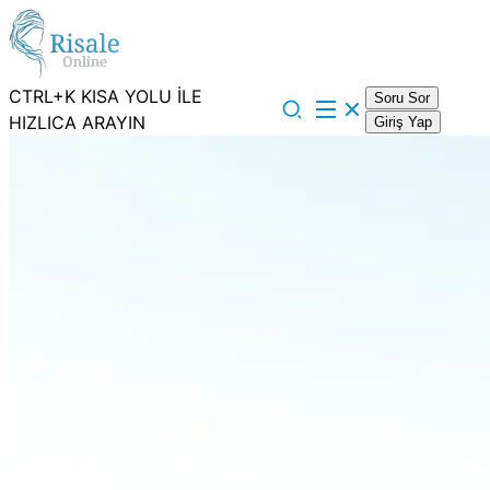
CTRL+K KISA YOLU İLE
Soru Sor
HIZLICA ARAYIN
Giriş Yap