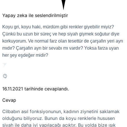
Yapay zeka ile seslendirilmiştir
Koyu gri, koyu haki, mürdüm gibi renkler giyebilir miyiz?
Çünkü bu uzun bir süreç ve hep siyah giymek soğutur diye
korkuyorum. Ve normal farz olan tesettür de çarşafın yeri ayrı
mıdır? Çarşafın ayrı bir sevabı mı vardır? Yoksa farza uyan
her şey eşdeğer midir?
16.11.2021
tarihinde cevaplandı.
Cevap
Cilbabın asıl fonksiyonunun, kadının ziynetini saklamak
olduğunu biliyoruz. Bunun da koyu renklerle hususen
siyah ile daha iyi yapılacağı açıktır. Bu yolda bize ışık