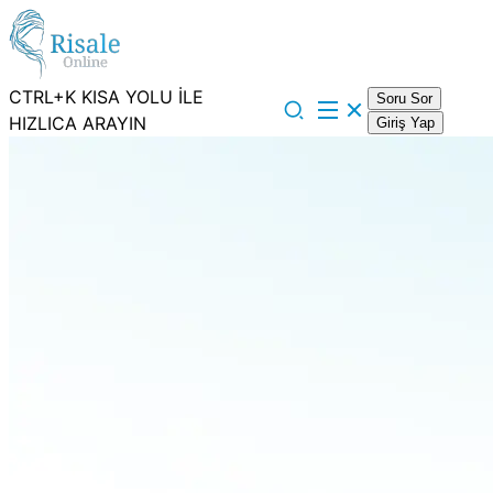
CTRL+K KISA YOLU İLE
Soru Sor
HIZLICA ARAYIN
Giriş Yap