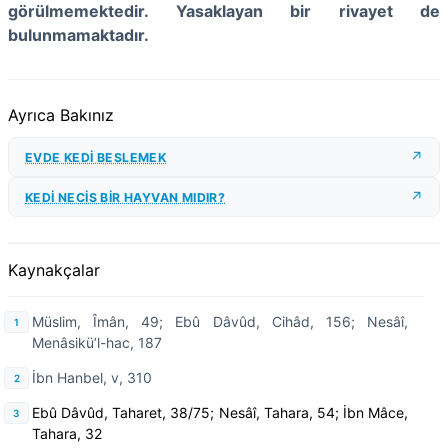
görülmemektedir. Yasaklayan bir rivayet de
bulunmamaktadır.
Ayrıca Bakınız
EVDE KEDİ BESLEMEK
KEDİ NECİS BİR HAYVAN MIDIR?
Kaynakçalar
Müslim, Îmân, 49; Ebû Dâvûd, Cihâd, 156; Nesâî,
Menâsikü’l-hac, 187
İbn Hanbel, v, 310
Ebû Dâvûd, Taharet, 38/75; Nesâî, Tahara, 54; İbn Mâce,
Tahara, 32