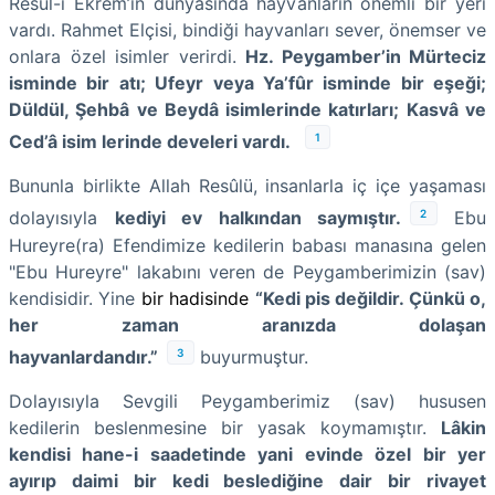
Resûl-i Ekrem’in dünyasında hayvanların önemli bir yeri
vardı. Rahmet Elçisi, bindiği hayvanları sever, önemser ve
onlara özel isimler verirdi.
Hz. Peygamber’in Mürteciz
isminde bir atı; Ufeyr veya Ya’fûr isminde bir eşeği;
Düldül, Şehbâ ve Beydâ isimlerinde katırları; Kasvâ ve
1
Ced’â isim lerinde develeri vardı.
Bununla birlikte Allah Resûlü, insanlarla iç içe yaşaması
2
dolayısıyla
kediyi ev halkından saymıştır.
Ebu
Hureyre(ra) Efendimize kedilerin babası manasına gelen
"Ebu Hureyre" lakabını veren de Peygamberimizin (sav)
kendisidir. Yine
bir hadisinde
“Kedi pis değildir. Çünkü o,
her zaman aranızda dolaşan
3
hayvanlardandır.”
buyurmuştur.
Dolayısıyla Sevgili Peygamberimiz (sav) hususen
kedilerin beslenmesine bir yasak koymamıştır.
Lâkin
kendisi hane-i saadetinde yani evinde özel bir yer
ayırıp daimi bir kedi beslediğine dair bir rivayet