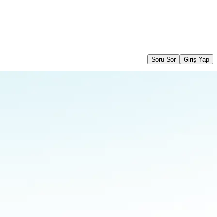
Soru Sor
Giriş Yap