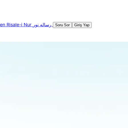
şen
Risale-i Nur
رساله نور
Soru Sor
Giriş Yap