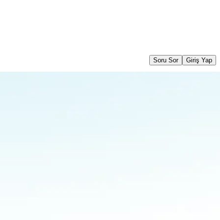
Soru Sor
Giriş Yap