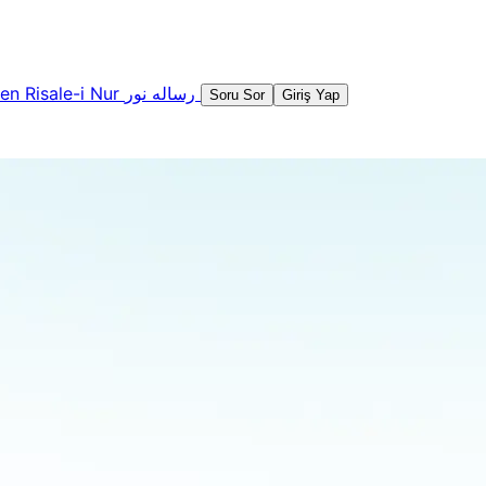
şen
Risale-i Nur
رساله نور
Soru Sor
Giriş Yap