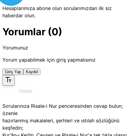
Hesaplarımıza abone olun sorularımızdan ilk siz
haberdar olun.
Yorumlar (0)
Yorumunuz
Yorum yapabilmek için giriş yapmalısınız
Giriş Yap
Kaydol
Sorularınıza Risale‑i Nur penceresinden cevap bulun;
özenle
hazırlanmış makaleleri, şerhleri ve ıstılah sözlüğünü
keşfedin;
Kur'ân‑ı Kerîm, Cevşen ve Risale‑i Nur'a tek tıkla ulaşın.