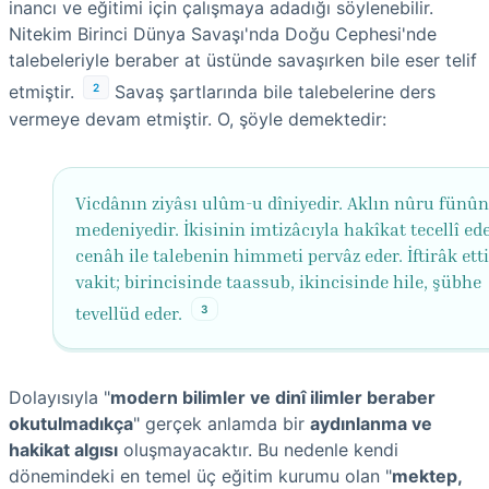
inancı ve eğitimi için çalışmaya adadığı söylenebilir.
Nitekim Birinci Dünya Savaşı'nda Doğu Cephesi'nde
talebeleriyle beraber at üstünde savaşırken bile eser telif
2
etmiştir.
Savaş şartlarında bile talebelerine ders
vermeye devam etmiştir. O, şöyle demektedir:
Vicdânın ziyâsı ulûm-u dîniyedir. Aklın nûru fünû
medeniyedir. İkisinin imtizâcıyla hakîkat tecellî ede
cenâh ile talebenin himmeti pervâz eder. İftirâk etti
vakit; birincisinde taassub, ikincisinde hile, şübhe
3
tevellüd eder.
Dolayısıyla "
modern bilimler ve dinî ilimler beraber
okutulmadıkça
" gerçek anlamda bir
aydınlanma ve
hakikat algısı
oluşmayacaktır. Bu nedenle kendi
dönemindeki en temel üç eğitim kurumu olan "
mektep,