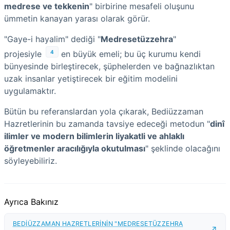
medrese ve tekkenin
" birbirine mesafeli oluşunu
ümmetin kanayan yarası olarak görür.
"Gaye-i hayalim" dediği "
Medresetüzzehra
"
4
projesiyle
en büyük emeli; bu üç kurumu kendi
bünyesinde birleştirecek, şüphelerden ve bağnazlıktan
uzak insanlar yetiştirecek bir eğitim modelini
uygulamaktır.
Bütün bu referanslardan yola çıkarak, Bediüzzaman
Hazretlerinin bu zamanda tavsiye edeceği metodun "
dinî
ilimler ve modern bilimlerin liyakatli ve ahlaklı
öğretmenler aracılığıyla okutulması
" şeklinde olacağını
söyleyebiliriz.
Ayrıca Bakınız
BEDİÜZZAMAN HAZRETLERİNİN "MEDRESETÜZZEHRA