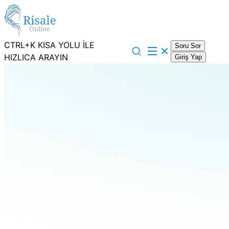
CTRL+K KISA YOLU İLE
Soru Sor
HIZLICA ARAYIN
Giriş Yap