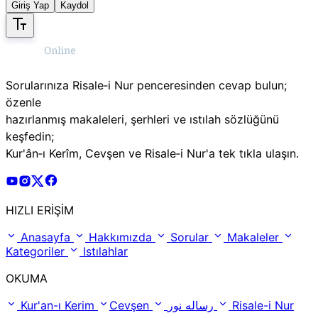
Giriş Yap
Kaydol
Sorularınıza Risale‑i Nur penceresinden cevap bulun;
özenle
hazırlanmış makaleleri, şerhleri ve ıstılah sözlüğünü
keşfedin;
Kur'ân‑ı Kerîm, Cevşen ve Risale‑i Nur'a tek tıkla ulaşın.
Risale Online Youtube Hesabı
Risale Online Instagram Hesabı
Risale Online X Hesabı
Risale Online Facebook Hesabı
HIZLI ERİŞİM
Anasayfa
Hakkımızda
Sorular
Makaleler
Kategoriler
Istılahlar
OKUMA
Kur'an-ı Kerim
Cevşen
رساله نور
Risale-i Nur