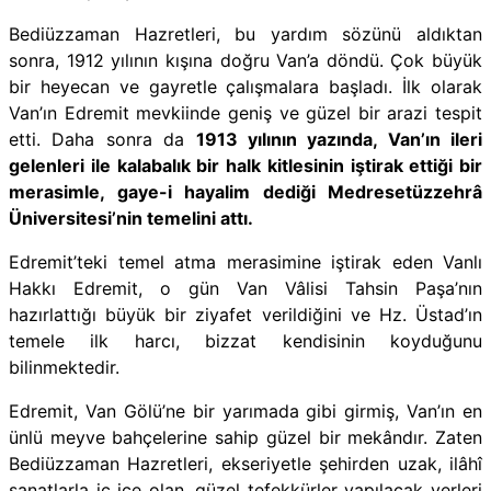
Bediüzzaman Hazretleri, bu yardım sözünü aldıktan
sonra, 1912 yılının kışına doğru Van’a döndü. Çok büyük
bir heyecan ve gayretle çalışmalara başladı. İlk olarak
Van’ın Edremit mevkiinde geniş ve güzel bir arazi tespit
etti. Daha sonra da
1913 yılının yazında, Van’ın ileri
gelenleri ile kalabalık bir halk kitlesinin iştirak ettiği bir
merasimle, gaye-i hayalim dediği Medresetüzzehrâ
Üniversitesi’nin temelini attı.
Edremit’teki temel atma merasimine iştirak eden Vanlı
Hakkı Edremit, o gün Van Vâlisi Tahsin Paşa’nın
hazırlattığı büyük bir ziyafet verildiğini ve Hz. Üstad’ın
temele ilk harcı, bizzat kendisinin koyduğunu
bilinmektedir.
Edremit, Van Gölü’ne bir yarımada gibi girmiş, Van’ın en
ünlü meyve bahçelerine sahip güzel bir mekândır. Zaten
Bediüzzaman Hazretleri, ekseriyetle şehirden uzak, ilâhî
sanatlarla iç içe olan, güzel tefekkürler yapılacak yerleri