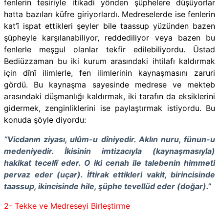
fenlerin tesiriyle itikadi yönden şüphelere düşüyorlar
hatta bazıları küfre giriyorlardı. Medreselerde ise fenlerin
kat’î ispat ettikleri şeyler bile taassup yüzünden bazen
şüpheyle karşılanabiliyor, reddediliyor veya bazen bu
fenlerle meşgul olanlar tekfir edilebiliyordu. Üstad
Bediüzzaman bu iki kurum arasındaki ihtilafı kaldırmak
için dînî ilimlerle, fen ilimlerinin kaynaşmasını zaruri
gördü. Bu kaynaşma sayesinde medrese ve mekteb
arasındaki düşmanlığı kaldırmak, iki tarafın da eksiklerini
gidermek, zenginliklerini ise paylaştırmak istiyordu. Bu
konuda şöyle diyordu:
“Vicdanın ziyası, ulûm-u dîniyedir. Aklın nuru, fünun-u
medeniyedir. İkisinin imtizacıyla (kaynaşmasıyla)
hakikat tecellî eder. O iki cenah ile talebenin himmeti
pervaz eder (uçar). İftirak ettikleri vakit, birincisinde
taassup, ikincisinde hile, şüphe tevellüd eder (doğar).”
2- Tekke ve Medreseyi Birleştirme