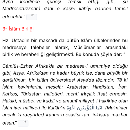
Ayna kendince güneşi temsil ettiği gibi, şu
Medresetüzzehrâ dahi o kasr-ı ilâhîyi haricen temsil
edecektir.”
[1]
3- İslâm Birliği
Hz. Üstad’ın bir maksadı da bütün İslâm ülkelerinden bu
medreseye talebeler alarak, Müslümanlar arasındaki
birlik ve beraberliği geliştirmekti. Bu konuda şöyle der:
“
Câmiü’l-Ezher Afrika’da bir medrese-i umumiye olduğu
gibi, Asya, Afrika’dan ne kadar büyük ise, daha büyük bir
darülfünun, bir İslâm üniversitesi Asya’da lâzımdır. Tâ ki
İslâm kavimlerini, meselâ: Arabistan, Hindistan, İran,
Kafkas, Türkistan, milletleri, menfi ırkçılık ifsat etmesin.
Hakiki, müsbet ve kudsî ve umumî milliyet-i hakikiye olan
İslâmiyet milliyeti ile Kur’ân’ın
اِنَّمَا الْمُؤْمِنُونَ اِخْوَةٌ
(Mü’minler
ancak kardeştirler) kanun-u esasîsi tam inkişafa mazhar
olsun.”
[2]