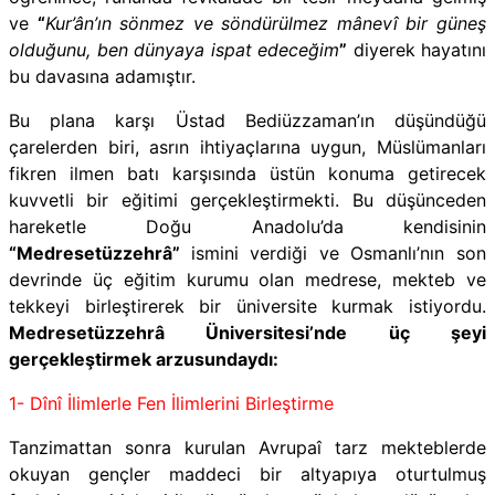
ve
“
Kur’ân’ın sönmez ve söndürülmez mânevî bir güneş
olduğunu, ben dünyaya ispat edeceğim
”
diyerek hayatını
bu davasına adamıştır.
Bu plana karşı Üstad Bediüzzaman’ın düşündüğü
çarelerden biri, asrın ihtiyaçlarına uygun, Müslümanları
fikren ilmen batı karşısında üstün konuma getirecek
kuvvetli bir eğitimi gerçekleştirmekti. Bu düşünceden
hareketle Doğu Anadolu’da kendisinin
“Medresetüzzehrâ”
ismini verdiği ve Osmanlı’nın son
devrinde üç eğitim kurumu olan medrese, mekteb ve
tekkeyi birleştirerek bir üniversite kurmak istiyordu.
Medresetüzzehrâ Üniversitesi’nde üç şeyi
gerçekleştirmek arzusundaydı:
1- Dînî İlimlerle Fen İlimlerini Birleştirme
Tanzimattan sonra kurulan Avrupaî tarz mekteblerde
okuyan gençler maddeci bir altyapıya oturtulmuş