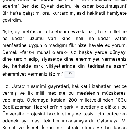
ederim.’ Ben de: ‘Eyvah dedim. Ne kadar bozulmuşsun!’
Bir hafta çalıştım, onu kurtardım, eski hakikatli hamiyete
çevirdim.
“İşte, ey meb’uslar, o talebenin evvelki hali, Türk milletine
ne kadar lüzumu var! İkinci hali, ne kadar vatan
menfaatine uygun olmadığını fikrinize havale ediyorum.
Demek -farz-ı muhal olarak- siz başka yerde dünyayı
dine tercih edip, siyasetçe dine ehemmiyet vermeseniz
de, herhalde şark vilâyetlerinde din tedrisatına azamî
ehemmiyet vermeniz lâzım.”
[5]
Hz. Üstad’ın samimi gayretleri, hakikatli izahatları netice
vermiş ve ilk milli mecliste bu mes’elenin müzakeresi
yapılmıştı. Oylamaya katılan 200 milletvekilinden 163’ü
Bediüzzaman Hazretleri’nin şark vilayetleriyle alâkalı bu
Üniversite projesini takdir etmiş ve tesisi için bütçeden
ödenek ayrılması teklifini imzalamışlardı. Oylamaya M.
Kemal ve İsmet İnönü de iştirak etmiş ve bu kanun