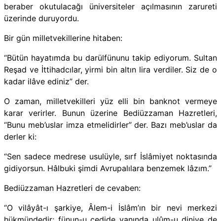
beraber okutulacağı üniversiteler açılmasının zarureti
üzerinde duruyordu.
Bir gün milletvekillerine hitaben:
“Bütün hayatımda bu darülfünunu takip ediyorum. Sultan
Reşad ve İttihadcılar, yirmi bin altın lira verdiler. Siz de o
kadar ilâve ediniz” der.
O zaman, milletvekilleri yüz elli bin banknot vermeye
karar verirler. Bunun üzerine Bediüzzaman Hazretleri,
“Bunu meb’uslar imza etmelidirler” der. Bazı meb’uslar da
derler ki:
“Sen sadece medrese usulüyle, sırf İslâmiyet noktasında
gidiyorsun. Hâlbuki şimdi Avrupalılara benzemek lâzım.”
Bediüzzaman Hazretleri de cevaben:
“O vilâyât-ı şarkiye, Âlem-i İslâm’ın bir nevi merkezi
hükmündedir; fünun-u cedide yanında ulûm-u diniye de