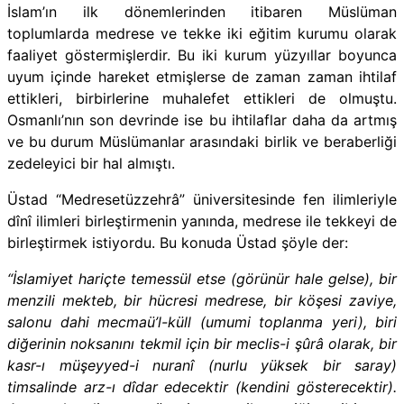
İslam’ın ilk dönemlerinden itibaren Müslüman
toplumlarda medrese ve tekke iki eğitim kurumu olarak
faaliyet göstermişlerdir. Bu iki kurum yüzyıllar boyunca
uyum içinde hareket etmişlerse de zaman zaman ihtilaf
ettikleri, birbirlerine muhalefet ettikleri de olmuştu.
Osmanlı’nın son devrinde ise bu ihtilaflar daha da artmış
ve bu durum Müslümanlar arasındaki birlik ve beraberliği
zedeleyici bir hal almıştı.
Üstad “Medresetüzzehrâ” üniversitesinde fen ilimleriyle
dînî ilimleri birleştirmenin yanında, medrese ile tekkeyi de
birleştirmek istiyordu. Bu konuda Üstad şöyle der:
“İslamiyet hariçte temessül etse (görünür hale gelse), bir
menzili mekteb, bir hücresi medrese, bir köşesi zaviye,
salonu dahi mecmaü’l-küll (umumi toplanma yeri), biri
diğerinin noksanını tekmil için bir meclis-i şûrâ olarak, bir
kasr-ı müşeyyed-i nuranî (nurlu yüksek bir saray)
timsalinde arz-ı dîdar edecektir (kendini gösterecektir).