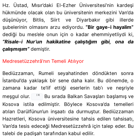
Hz. Üstad, Mısır’daki El-Ezher Üniversitesi’nin kardeşi
hükmünde olacak olan bu üniversitenin merkezini Van’da
düşünüyor, Bitlis, Siirt ve Diyarbakır gibi illerde
şubelerinin olmasını arzu ediyordu.
“Bir gaye-i hayalim”
dediği bu mes’ele onun için o kadar ehemmiyetliydi ki,
“Risale-i Nur’un hakikatine çalıştığım gibi, ona da
çalışmışım”
demiştir.
Medresetüzzehrâ’nın Temeli Atılıyor
Bediüzzaman, Rumeli seyahatinden döndükten sonra
İstanbul’da yaklaşık bir sene daha kalır. Bu dönemde, o
zamana kadar te’lif ettiği eserlerin tab’ı ve neşriyle
meşgul olur.
Bu sırada Balkan Savaşları başlamış ve
[3]
Kosova istila edilmiştir. Böylece Kosova’da temelleri
atılan Darülfünun’un inşaatı da durmuştur. Bediüzzaman
Hazretleri, Kosova üniversitesine tahsis edilen tahsisatı,
Van’da tesis edeceği Medresetüzzehrâ için talep eder. Bu
talebi de padişah tarafından kabul edilir.