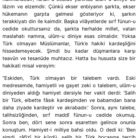
lâzım ve elzemdir. Çünkü ekser enbiyanın şarkta, ekser
hükemanın garpta gelmesi gösteriyor ki, şarkın
terakkiyatı din ile kaimdir. Başka vilâyetlerde sırf fünun-u
cedide okuttursanız da, şarkta herhalde millet, vatan
maslahatı namına, ulûm-u diniye esas olmalıdır. Yoksa
Türk olmayan Müslümanlar, Türk’e hakiki kardeşliğini
hissedemeyecek. Şimdi bu kadar düşmanlara karşı
teavün ve tesanüde muhtacız. Hatta bu hususta size bir
hakikati misal vereyim:
“Eskiden, Türk olmayan bir talebem vardı. Eski
medresemde, hamiyetli ve gayet zeki o talebem, ulûm-u
diniyeden aldığı hamiyet dersiyle her vakit derdi: ‘Salih
bir Türk, elbette fâsık kardeşimden ve babamdan bana
daha ziyade kardeştir ve akrabadır.’ Sonra, aynı talebe,
talihsizliğinden, sırf maddî fünun-u cedide okumuş.
Sonra ben, dört sene sonra esaretten gelince onunla
konuştum. Hamiyet-i milliye bahsi oldu. O dedi ki: ‘Ben
şimdi, râfizî bir kürdü, salih bir Türk hocasına tercih