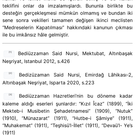
teklifini onlar da imzalamışlardı. Bununla birlikte bu
desteğin gerçekleşmesi mümkün olmamış ve bundan iki
sene sonra vekilleri tamamen değişen ikinci meclisten
“Medreselerin Kapatılması” hakkındaki kanunun çıkması
ile bu imkânsız hâle gelmiştir.
Bediüzzaman Said Nursi, Mektubat, Altınbaşak
[1]
Neşriyat, Istanbul 2012, s.426
Bedizüzaman Said Nursi, Emirdağ Lâhikası-2,
[2]
Altınbaşak Neşriyat, Isparta 2020, s.223
Bediüzzaman Hazretleri’nin bu döneme kadar
[3]
kaleme aldığı eserleri şunlardır: “Kızıl Îcaz” (1899), “İki
Mekteb-i Musibetin Şehadetnamesi” (1909), “Nutuk”
(1910), “Münazarat” (1911), “Hutbe-i Şâmiye” (1911),
“Muhakemat” (1911), “Teşhisü’l-İllet” (1911), “Devaü’l- Ye’s
(1911)