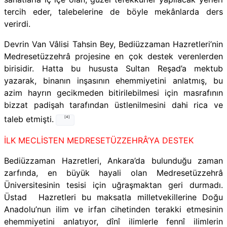
tercih eder, talebelerine de böyle mekânlarda ders
verirdi.
Devrin Van Vâlisi Tahsin Bey, Bediüzzaman Hazretleri’nin
Medresetüzzehrâ projesine en çok destek verenlerden
birisidir. Hatta bu hususta Sultan Reşad’a mektub
yazarak, binanın inşasının ehemmiyetini anlatmış, bu
azim hayrın gecikmeden bitirilebilmesi için masrafının
bizzat padişah tarafından üstlenilmesini dahi rica ve
taleb etmişti.
[4]
İLK MECLİSTEN MEDRESETÜZZEHRÂ’YA DESTEK
Bediüzzaman Hazretleri, Ankara’da bulunduğu zaman
zarfında, en büyük hayali olan Medresetüzzehrâ
Üniversitesinin tesisi için uğraşmaktan geri durmadı.
Üstad Hazretleri bu maksatla milletvekillerine Doğu
Anadolu’nun ilim ve irfan cihetinden terakki etmesinin
ehemmiyetini anlatıyor, dînî ilimlerle fennî ilimlerin