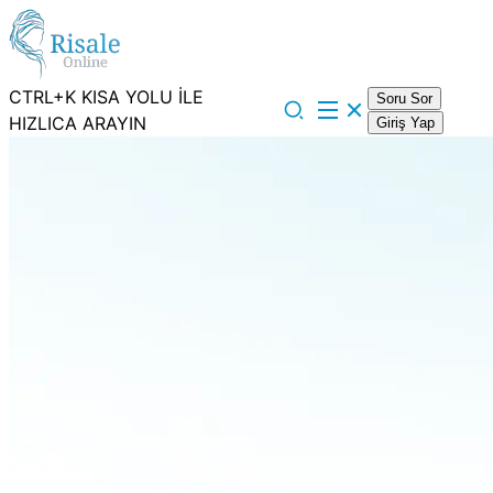
CTRL+K KISA YOLU İLE
Soru Sor
HIZLICA ARAYIN
Giriş Yap