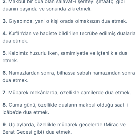
2
. Makbul bir dua olan salâvat-ı şerifeyi şefaatçi gibi
duanın başında ve sonunda zikretmeli.
3
. Gıyabında, yani o kişi orada olmaksızın dua etmek.
4
. Kur’ân’dan ve hadiste bildirilen tecrübe edilmiş dualarla
dua etmek.
5
. Kalbimiz huzurlu iken, samimiyetle ve içtenlikle dua
etmek.
6
. Namazlardan sonra, bilhassa sabah namazından sonra
dua etmek.
7
. Mübarek mekânlarda, özellikle camilerde dua etmek.
8
. Cuma günü, özellikle duaların makbul olduğu saat-i
icâbe’de dua etmek.
9
. Üç aylarda, özellikle mübarek gecelerde (Mirac ve
Berat Gecesi gibi) dua etmek.