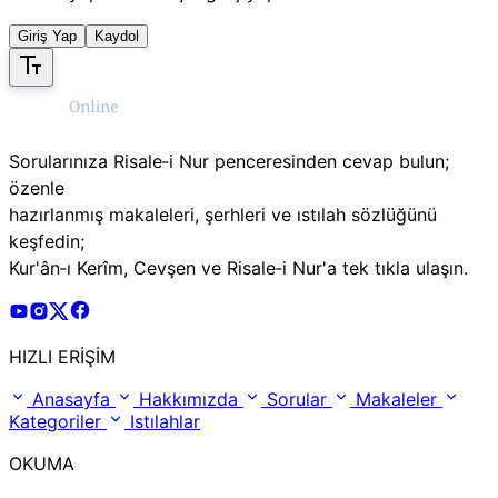
Giriş Yap
Kaydol
Sorularınıza Risale‑i Nur penceresinden cevap bulun;
özenle
hazırlanmış makaleleri, şerhleri ve ıstılah sözlüğünü
keşfedin;
Kur'ân‑ı Kerîm, Cevşen ve Risale‑i Nur'a tek tıkla ulaşın.
Risale Online Youtube Hesabı
Risale Online Instagram Hesabı
Risale Online X Hesabı
Risale Online Facebook Hesabı
HIZLI ERİŞİM
Anasayfa
Hakkımızda
Sorular
Makaleler
Kategoriler
Istılahlar
OKUMA