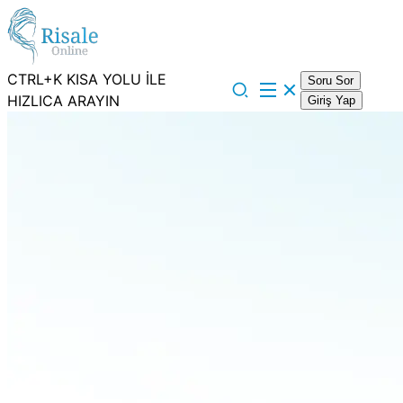
CTRL+K KISA YOLU İLE
Soru Sor
HIZLICA ARAYIN
Giriş Yap