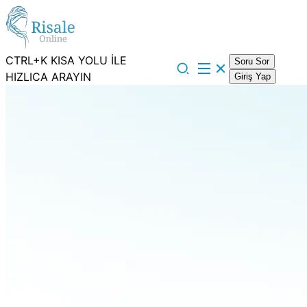
CTRL+K KISA YOLU İLE
Soru Sor
HIZLICA ARAYIN
Giriş Yap