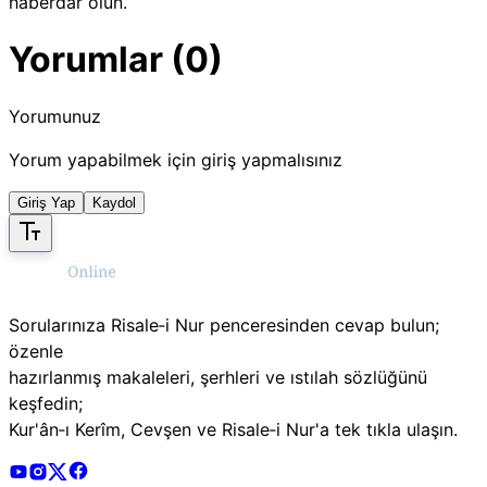
haberdar olun.
Yorumlar (0)
Yorumunuz
Yorum yapabilmek için giriş yapmalısınız
Giriş Yap
Kaydol
Sorularınıza Risale‑i Nur penceresinden cevap bulun;
özenle
hazırlanmış makaleleri, şerhleri ve ıstılah sözlüğünü
keşfedin;
Kur'ân‑ı Kerîm, Cevşen ve Risale‑i Nur'a tek tıkla ulaşın.
Risale Online Youtube Hesabı
Risale Online Instagram Hesabı
Risale Online X Hesabı
Risale Online Facebook Hesabı