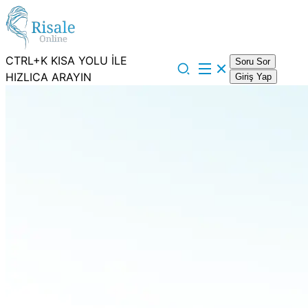
CTRL+K KISA YOLU İLE
Soru Sor
HIZLICA ARAYIN
Giriş Yap