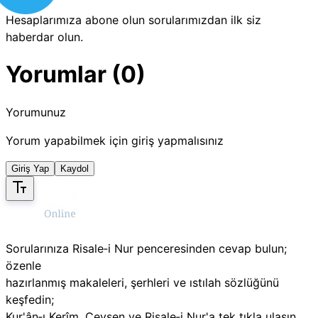
Hesaplarımıza abone olun sorularımızdan ilk siz
haberdar olun.
Yorumlar (0)
Yorumunuz
Yorum yapabilmek için giriş yapmalısınız
Giriş Yap
Kaydol
Sorularınıza Risale‑i Nur penceresinden cevap bulun;
özenle
hazırlanmış makaleleri, şerhleri ve ıstılah sözlüğünü
keşfedin;
Kur'ân‑ı Kerîm, Cevşen ve Risale‑i Nur'a tek tıkla ulaşın.