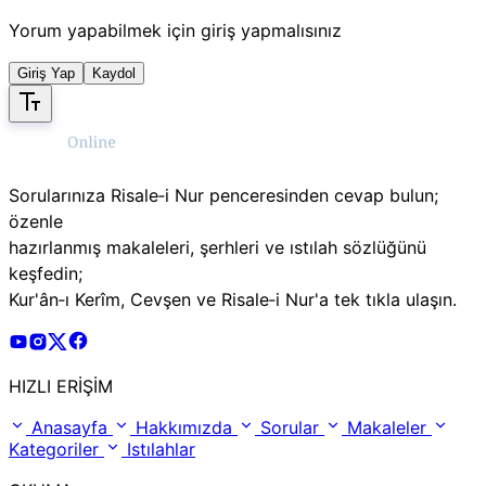
Yorum yapabilmek için giriş yapmalısınız
Giriş Yap
Kaydol
Sorularınıza Risale‑i Nur penceresinden cevap bulun;
özenle
hazırlanmış makaleleri, şerhleri ve ıstılah sözlüğünü
keşfedin;
Kur'ân‑ı Kerîm, Cevşen ve Risale‑i Nur'a tek tıkla ulaşın.
Risale Online Youtube Hesabı
Risale Online Instagram Hesabı
Risale Online X Hesabı
Risale Online Facebook Hesabı
HIZLI ERİŞİM
Anasayfa
Hakkımızda
Sorular
Makaleler
Kategoriler
Istılahlar