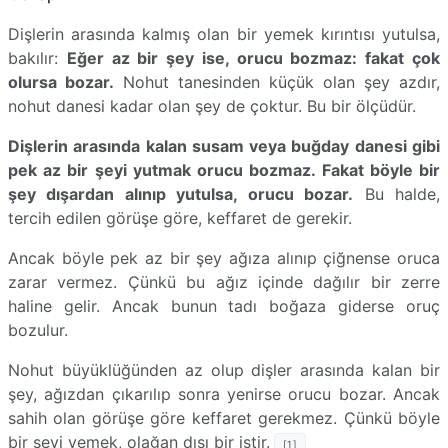
Dişlerin arasında kalmış olan bir yemek kırıntısı yutulsa,
bakılır:
Eğer az bir şey ise, orucu bozmaz: fakat çok
olursa bozar.
Nohut tanesinden küçük olan şey azdır,
nohut danesi kadar olan şey de çoktur. Bu bir ölçüdür.
Dişlerin arasında kalan susam veya buğday danesi gibi
pek az bir şeyi yutmak orucu bozmaz. Fakat böyle bir
şey dışardan alınıp yutulsa, orucu bozar.
Bu halde,
tercih edilen görüşe göre, keffaret de gerekir.
Ancak böyle pek az bir şey ağıza alınıp çiğnense oruca
zarar vermez. Çünkü bu ağız içinde dağılır bir zerre
haline gelir. Ancak bunun tadı boğaza giderse oruç
bozulur.
Nohut büyüklüğünden az olup dişler arasında kalan bir
şey, ağızdan çıkarılıp sonra yenirse orucu bozar. Ancak
sahih olan görüşe göre keffaret gerekmez. Çünkü böyle
bir şeyi yemek, olağan dışı bir iştir.
[1]