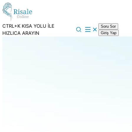
CTRL+K KISA YOLU İLE
Soru Sor
HIZLICA ARAYIN
Giriş Yap