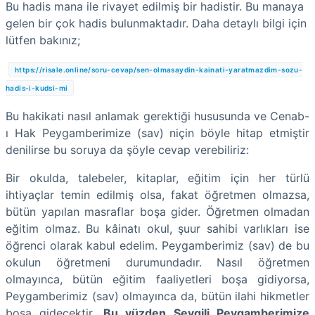
Bu hadis mana ile rivayet edilmiş bir hadistir. Bu manaya
gelen bir çok hadis bulunmaktadır. Daha detaylı bilgi için
lütfen bakınız;
https://risale.online/soru-cevap/sen-olmasaydin-kainati-yaratmazdim-sozu-
hadis-i-kudsi-mi
Bu hakikati nasıl anlamak gerektiği hususunda ve Cenab-
ı Hak Peygamberimize (sav) niçin böyle hitap etmiştir
denilirse bu soruya da şöyle cevap verebiliriz:
Bir okulda, talebeler, kitaplar, eğitim için her türlü
ihtiyaçlar temin edilmiş olsa, fakat öğretmen olmazsa,
bütün yapılan masraflar boşa gider. Öğretmen olmadan
eğitim olmaz. Bu kâinatı okul, şuur sahibi varlıkları ise
öğrenci olarak kabul edelim. Peygamberimiz (sav) de bu
okulun öğretmeni durumundadır. Nasıl öğretmen
olmayınca, bütün eğitim faaliyetleri boşa gidiyorsa,
Peygamberimiz (sav) olmayınca da, bütün ilahi hikmetler
boşa gidecektir.
Bu yüzden Sevgili Peygamberimize