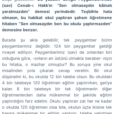
(sav) Cenab-ı Hakk'ın “Sen olmasaydın kâinatı
yaratmazdım” demesi yerindedir. Teşbihte hata
olmasın, bu hakikat okul yaptıran şahsın öğretmene
hitaben “Sen olmasaydın ben bu okulu yaptırmazdım”
demesine benzer.
Burada şu akla gelebilir, tek peygamber bizim
peygamberimiz değildir. 124 bin peygamber geldiği
rivayet ediliyor. Peygamberimiz (sav) de onlardan biri
olduğuna göre, -onların en üstünü olmakla beraber- niçin
bu hitaba, o mazhar olmuştur? Bu soruya yine okul
misalinden yola çıkarak cevap verelim. Bir okul
düşünelim ki, bu okulda 12 bin talebe olsun. Bu okuldaki
4 bin talebeye 120 öğretmen eğitim yaptırırken, geriye
kalan 8 bin talebeye bir tek öğretmenin diğer
öğretmenlerden daha mükemmel bir şekilde eğitim
yaptırdığını farz edelim. Okulu yaptıran zat her ne kadar
o okulda 120 öğretmen olsa bile, okulun üçte ikisine tek
başına mükemmel bir eğitim yaptırıp, talebe yetiştiren