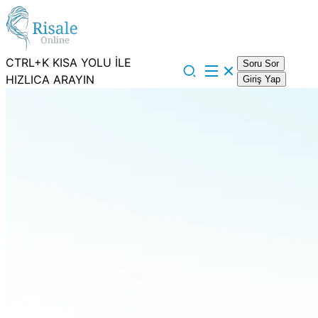
CTRL+K KISA YOLU İLE
Soru Sor
HIZLICA ARAYIN
Giriş Yap