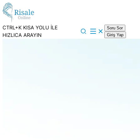
CTRL+K KISA YOLU İLE
Soru Sor
HIZLICA ARAYIN
Giriş Yap