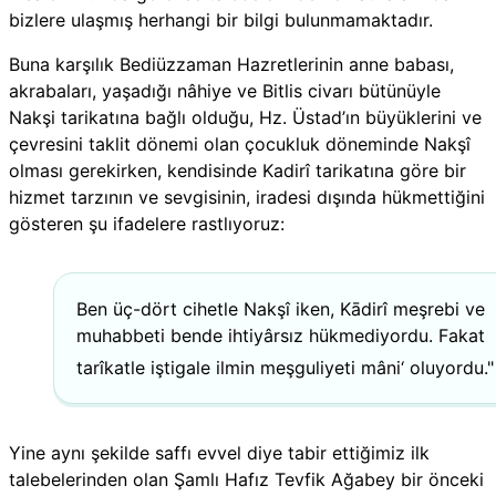
bizlere ulaşmış herhangi bir bilgi bulunmamaktadır.
Buna karşılık Bediüzzaman Hazretlerinin anne babası,
akrabaları, yaşadığı nâhiye ve Bitlis civarı bütünüyle
Nakşi tarikatına bağlı olduğu, Hz. Üstad’ın büyüklerini ve
çevresini taklit dönemi olan çocukluk döneminde Nakşî
olması gerekirken, kendisinde Kadirî tarikatına göre bir
hizmet tarzının ve sevgisinin, iradesi dışında hükmettiğini
gösteren şu ifadelere rastlıyoruz:
Ben üç-dört cihetle Nakşî iken, Kādirî meşrebi ve
muhabbeti bende ihtiyârsız hükmediyordu. Fakat
tarîkatle iştigale ilmin meşguliyeti mâni‘ oluyordu."
Yine aynı şekilde saffı evvel diye tabir ettiğimiz ilk
talebelerinden olan Şamlı Hafız Tevfik Ağabey bir önceki