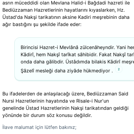
asrın müceddidi olan Mevlana Halid-i Bağdadi hazreti ile
Bediüzzaman Hazretlerinin hayatlarını kıyaslarken, Hz.
Üstad'da Nakşi tarikatının aksine Kadiri meşrebinin daha
ağır bastığını şu şekilde ifade eder:
Birincisi Hazret-i Mevlânâ zülcenâheyndir. Yani h
Kādirî, hem Nakşî tarîkat sâhibidir. Fakat Nakşî tar
onda daha gālibdir. Üstâdımda bilakis Kādirî meşr
2
Şâzelî mesleği daha ziyâde hükmediyor .
Bu ifadelerden de anlaşılacağı üzere, Bediüzzaman Said
Nursi Hazretlerinin hayatında ve Risale-i Nur'un
genelinde Üstad Hazretlerinin Nakşi tarikatından geldiği
yönünde bir durum söz konusu değildir.
İlave malumat için lütfen bakınız;