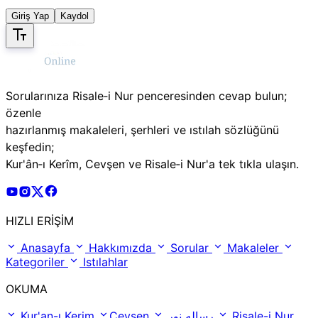
Giriş Yap
Kaydol
Sorularınıza Risale‑i Nur penceresinden cevap bulun;
özenle
hazırlanmış makaleleri, şerhleri ve ıstılah sözlüğünü
keşfedin;
Kur'ân‑ı Kerîm, Cevşen ve Risale‑i Nur'a tek tıkla ulaşın.
Risale Online Youtube Hesabı
Risale Online Instagram Hesabı
Risale Online X Hesabı
Risale Online Facebook Hesabı
HIZLI ERİŞİM
Anasayfa
Hakkımızda
Sorular
Makaleler
Kategoriler
Istılahlar
OKUMA
Kur'an-ı Kerim
Cevşen
رساله نور
Risale-i Nur