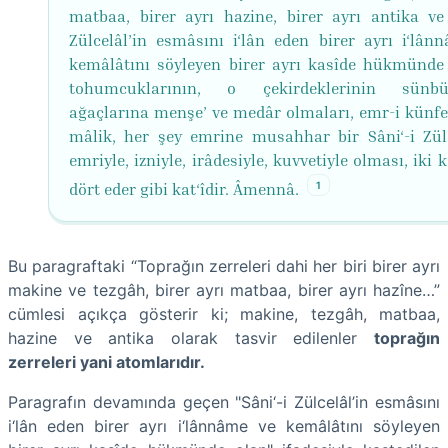
matbaa, birer ayrı hazine, birer ayrı antika ve 
Zülcelâl’in esmâsını i‘lân eden birer ayrı i‘lân
kemâlâtını söyleyen birer ayrı kasîde hükmünde
tohumcuklarının, o çekirdeklerinin sünbüll
ağaçlarına menşe’ ve medâr olmaları, emr-i künf
mâlik, her şey emrine musahhar bir Sâni‘-i Zülc
emriyle, izniyle, irâdesiyle, kuvvetiyle olması, iki k
1
dört eder gibi kat‘îdir. Âmennâ.
Bu paragraftaki “Toprağın zerreleri dahi her biri birer ayrı
makine ve tezgâh, birer ayrı matbaa, birer ayrı hazîne…”
cümlesi açıkça gösterir ki; makine, tezgâh, matbaa,
hazine ve antika olarak tasvir edilenler
toprağın
zerreleri yani atomlarıdır.
Paragrafın devamında geçen "Sâni‘-i Zülcelâl’in esmâsını
i‘lân eden birer ayrı i‘lânnâme ve kemâlâtını söyleyen