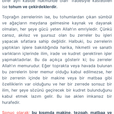
birer ayrı kasîde hükmünde olan" ifadesiyle kastedilen
ise
tohum ve çekirdeklerdir.
Toprağın zerrelerinin ise, bu tohumlardan çıkan sümbül
ve ağaçların meydana gelmesine kaynak ve dayanak
olmaları, her şeye gücü yeten Allah'ın emriyledir. Çünkü
cansız, akılsız ve şuursuz olan bu zerreler bu işleri
yapacak sıfatlara sahip değildir. Halbuki, bu zerrelerin
yaptıkları işlere bakıldığında harika, hikmetli ve sanatlı
varlıkların içlerinde ilim, irade ve kudret gerektiren işler
yapmaktadırlar. Bu da açıkça gösterir ki; bu zerreler
Allah'ın memurudur. Eğer toprakta veya havada bulunan
bu zerrelerin birer memur olduğu kabul edilmezse, her
bir zerrenin içinde bir makine veya bir matbaa gibi
özelliklerin var olduğunu ve her bir zerrede sonsuz bir
ilim, her şeye sözünü geçirecek bir kudret bulunduğunu
kabul etmek lazım gelir. Bu ise aklen imkansız bir
hurafedir.
Sonuç olarak;
bu kısımda makine, tezgah, matbaa ve