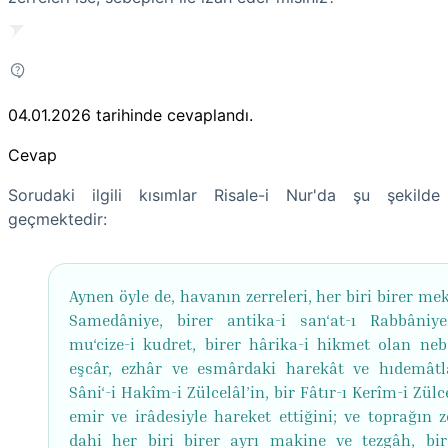
04.01.2026
tarihinde cevaplandı.
Cevap
Sorudaki ilgili kısımlar Risale-i Nur'da şu şekilde
geçmektedir:
Aynen öyle de, havanın zerreleri, her biri birer me
Samedâniye, birer antika-i san‘at-ı Rabbâniye
mu‘cize-i kudret, birer hârika-i hikmet olan neb
eşcâr, ezhâr ve esmârdaki harekât ve hıdemâtla
Sâni‘-i Hakîm-i Zülcelâl’in, bir Fâtır-ı Kerîm-i Zül
emir ve irâdesiyle hareket ettiğini; ve toprağın z
dahi her biri birer ayrı makine ve tezgâh, bir