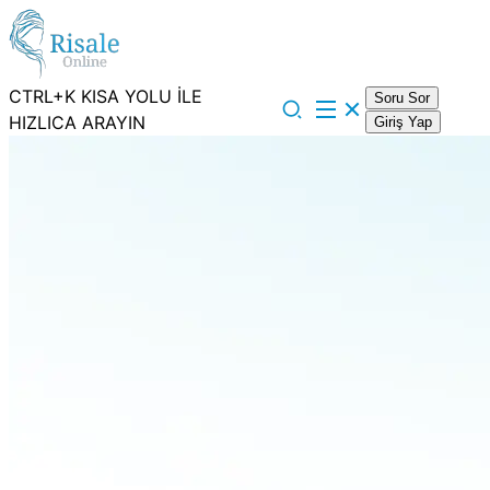
CTRL+K KISA YOLU İLE
Soru Sor
HIZLICA ARAYIN
Giriş Yap