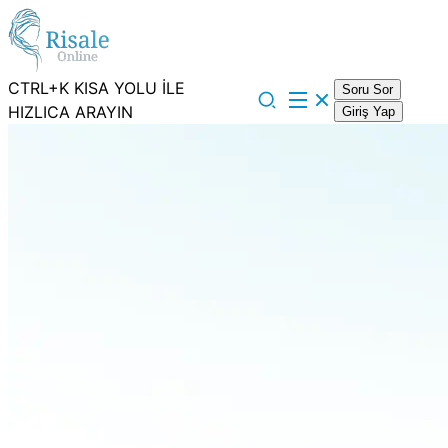
CTRL+K KISA YOLU İLE
Soru Sor
HIZLICA ARAYIN
Giriş Yap