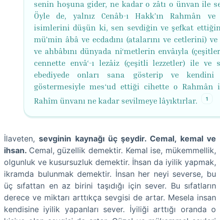
senin hoşuna gider, ne kadar o zâtı o ünvan ile se
Öyle de, yalnız Cenâb-ı Hakk’ın Rahmân ve
isimlerini düşün ki, sen sevdiğin ve şefkat ettiği
mü’min âbâ ve ecdadını (atalarını ve cetlerini) ve
ve ahbâbını dünyada ni‘metlerin envâıyla (çeşitler
cennette envâ‘-ı lezâiz (çeşitli lezzetler) ile ve 
ebediyede onları sana gösterip ve kendini 
göstermesiyle mes‘ud ettiği cihette o Rahmân 
1
Rahîm ünvanı ne kadar sevilmeye lâyıktırlar.
İlaveten,
sevginin kaynağı üç şeydir. Cemal, kemal ve
ihsan.
Cemal, güzellik demektir. Kemal ise, mükemmellik,
olgunluk ve kusursuzluk demektir. İhsan da iyilik yapmak,
ikramda bulunmak demektir. İnsan her neyi severse, bu
üç sıfattan en az birini taşıdığı için sever. Bu sıfatların
derece ve miktarı arttıkça sevgisi de artar. Mesela insan
kendisine iyilik yapanları sever. İyiliği arttığı oranda o