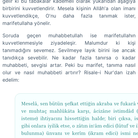
gelir ki bu tabakalar kademeli olarak yukarıdan aşağıya
birbirini kuvvetlendirir. Mesela kişinin Allâh'a olan imanı
kuvvetlendikçe, O'nu daha fazla tanımak ister,
marifetullaha yönelir.
Soruda geçen muhabbetullah ise marifetullahın
kuvvetlenmesiyle ziyadeleşir. Malumdur ki kişi
tanımadığını sevemez. Sevilmeye layık birini ise ancak
tanıdıkça sevebilir. Ne kadar fazla tanırsa o kadar
muhabbeti, sevgisi artar. Peki bu marifet, tanıma nasıl
olur ve nasıl muhabbeti artırır? Risale-i Nur'dan izah
edelim:
Meselâ, sen bütün şefkat ettiğin akraba ve fukarâ 
ve muhtaç mahlûkāta karşı, âcizâne istimdâd 
isteme) ihtiyacını hissettiğin halde; biri çıksa, i
gibi onlara iyilik etse, o zâtın in‘âm edici (lütuf ve
bulunma) ünvanı ve kerîm (ikram edici) ismi n