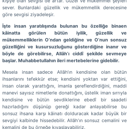
kişiye olan sevgisi de artar. Güzel ve mükemmel şeyleri
sever. Bunlardaki güzellik ve mükemmellik derecesine
göre sevgisi ziyadeleşir.
İşte insan yaratılışında bulunan bu özelliğe binaen
kâinatta görülen bütün iyilik, güzellik ve
mükemmelliklerin O’ndan geldiğine ve O’nun sonsuz
güzelliğini ve kusursuzluğunu gösterdiğine inanır ve
böyle de görebilirse, Allâh’ı ciddî şekilde sevmeye
başlar. Muhabbetullahın ileri mertebelerine gidebilir.
Mesela insan sadece Allâh’ın kendisine olan bütün
ihsanlarını tefekkür etse; kendisini yoktan var ettiğini,
insan olarak yarattığını, imanla şereflendirdiğini, maddi
manevi sayısız nimetlerle donattığını, üstelik iman sırrıyla
kendisine ve bütün sevdiklerine ebedî bir saadeti
hazırladığını düşünüp gereği kadar anlayabilirse bu
sonsuz ihsana karşı kâinatı dolduracak kadar büyük bir
sevgiyi kalbinde hissedebilir. Allâh’ın sonsuz cemalini ve
kemalini de bu örneğe kıyaslayabiliriz.