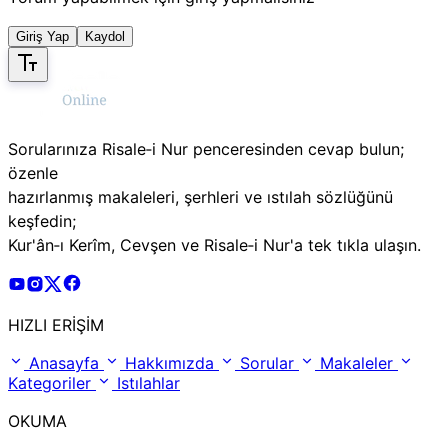
Giriş Yap
Kaydol
Sorularınıza Risale‑i Nur penceresinden cevap bulun;
özenle
hazırlanmış makaleleri, şerhleri ve ıstılah sözlüğünü
keşfedin;
Kur'ân‑ı Kerîm, Cevşen ve Risale‑i Nur'a tek tıkla ulaşın.
Risale Online Youtube Hesabı
Risale Online Instagram Hesabı
Risale Online X Hesabı
Risale Online Facebook Hesabı
HIZLI ERİŞİM
Anasayfa
Hakkımızda
Sorular
Makaleler
Kategoriler
Istılahlar
OKUMA