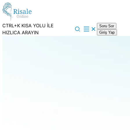
CTRL+K KISA YOLU İLE
Soru Sor
HIZLICA ARAYIN
Giriş Yap