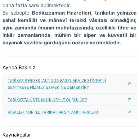
daha fazla sarsılabilmektedir.
Bu sebeple
Bediüzzaman Hazretleri, tarîkatın yalnızca
şahsî kemâlât ve mânevî terakkî vâsıtası olmadığını;
aynı zamanda îmânın muhafazasında, özellikle fitne ve
inkâr zamanlarında, mühim bir siper ve kuvvetli bir
dayanak vazifesi gördüğünü nazara vermektedir.
Ayrıca Bakınız
TARİKAT PERDESİ ALTINDA FARZLARA VE SÜNNET-İ
SENİYYEYE HİZMET ETMEK NE DEMEKTİR?
TARİKATTA ÜSTÜNLÜK NEYLE ÖLÇÜLÜR?
RİSALE-İ NUR İLE TARİKAT ARSINDAKİ FARKLAR
Kaynakçalar