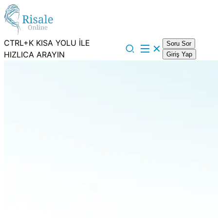
CTRL+K KISA YOLU İLE
Soru Sor
HIZLICA ARAYIN
Giriş Yap