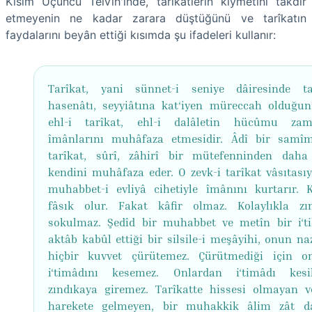
Kısım Üçüncü Telvîh'inde, tarîkatlerin kıymetini takdîr
etmeyenin ne kadar zarara düştüğünü ve tarîkatın
faydalarını beyân ettiği kısımda şu ifadeleri kullanır:
Tarîkat, yani sünnet-i seniye dâiresinde ta
hasenâtı, seyyiâtına kat‘iyen müreccah olduğuna
ehl-i tarîkat, ehl-i dalâletin hücûmu zam
îmânlarını muhâfaza etmesidir. Âdî bir samîm
tarîkat, sûrî, zâhirî bir mütefenninden daha
kendini muhâfaza eder. O zevk-i tarîkat vâsıtasıy
muhabbet-i evliyâ cihetiyle îmânını kurtarır. K
fâsık olur. Fakat kâfir olmaz. Kolaylıkla zı
sokulmaz. Şedîd bir muhabbet ve metîn bir i‘ti
aktâb kabûl ettiği bir silsile-i meşâyihi, onun na
hiçbir kuvvet çürütemez. Çürütmediği için o
i‘timâdını kesemez. Onlardan i‘timâdı kesi
zındıkaya giremez. Tarîkatte hissesi olmayan v
harekete gelmeyen, bir muhakkik âlim zât d