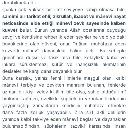
durabilmektedir.
Çünkü çok yüksek bir ilmî seviyeye sahip olmasa bile,
samimî bir tarîkat ehli; zikrullah, ibadet ve mânevî hayat
neticesinde elde ettiği mânevî zevk sayesinde kalben
kuvvet bulur.
Bunun yanında Allah dostlarına duyduğu
sevgi ve kendisine rehberlik eden şeyhlerine ve o yoldaki
büyüklerine olan güveni, onun îmânını muhâfaza eden
kuvvetli mânevî dayanaklar hâline gelir. Bu sebeple
günahlara düşse ve fâsık olsa bile, kolaylıkla küfür ve
inkâra sürüklenmez; küfür ve inançsızlık akımlarının
desiselerine karşı daha dayanıklı olur.
Buna karşılık, yalnız fennî ilimlerle meşgul olan, kalbi
mânevî terbiye ve zevkten mahrum bulunan, fenlerde
uzman bir kişi; velev ki âlim bile olsa, sahip olduğu ilmî
birikime rağmen, özellikle şüphelerin ve inkâr fikirlerinin
yaygınlaştığı zamanlarda kendisini muhâfaza etmekte
daha fazla zorluk yaşayabilir. Zira sırf aklî delillerin
yanında kalbi takviye eden mânevî bağlar ve dayanaklar
bulunmadığından, şüphelerin tazyiki karşısında insan