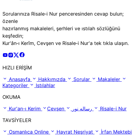
Sorularınıza Risale‑i Nur penceresinden cevap bulun;
özenle
hazırlanmış makaleleri, şerhleri ve ıstılah sözlüğünü
keşfedin;
Kur'ân‑ı Kerîm, Cevşen ve Risale‑i Nur'a tek tıkla ulaşın.
Risale Online Youtube Hesabı
Risale Online Instagram Hesabı
Risale Online X Hesabı
Risale Online Facebook Hesabı
HIZLI ERİŞİM
Anasayfa
Hakkımızda
Sorular
Makaleler
Kategoriler
Istılahlar
OKUMA
Kur'an-ı Kerim
Cevşen
رساله نور
Risale-i Nur
TAVSİYELER
Osmanlıca Online
Hayrat Neşriyat
İrfan Mektebi