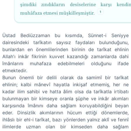
şimdiki zındıkların desîselerine karşı kend
1
muhâfaza etmesi müşkilleşmiştir.
Üstad Bediüzzaman bu kısımda, Sünnet-i Seniyye
dairesindeki tarîkatın sayısız faydaları bulunduğunu,
bunlardan en önemlilerinden birinin de tarîkat ehlinin
Allah'ı inkâr fikrinin kuvvet kazandığı zamanlarda dahi
îmânlarını muhafaza edebilmeleri olduğunu ifade
etmektedir.
Bunun önemli bir delili olarak da samimî bir tarîkat
ehlinin; kalbi mânevî hayatla inkişaf etmemiş, her ne
kadar ilim sahibi ve hatta âlim olsa da tarîkatla irtibatı
bulunmayan bir kimseye oranla şüphe ve inkâr akımları
karşısında îmânını daha sağlam koruyabildiğini beyan
eder. Dinsizlik akımlarının hücum ettiği dönemlerde,
ihlâslı bir ehl-i tarîkat, bazı yönlerden yalnız aklî ve fennî
ilimlerde uzman olan bir kimseden daha sağlam