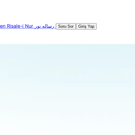
şen
Risale-i Nur
رساله نور
Soru Sor
Giriş Yap