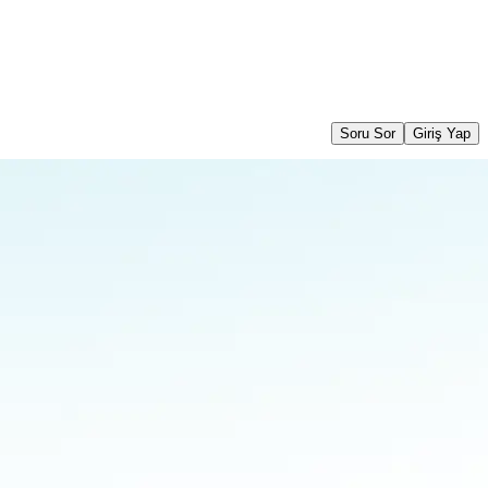
Soru Sor
Giriş Yap