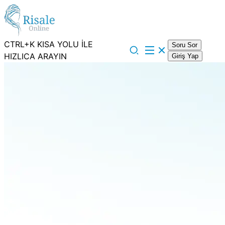
CTRL+K KISA YOLU İLE
Soru Sor
HIZLICA ARAYIN
Giriş Yap