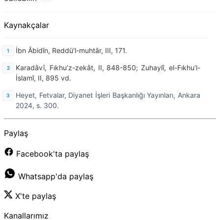
Kaynakçalar
İbn Âbidîn, Reddü’l-muhtâr, III, 171.
Karadâvî, Fıkhu’z-zekât, II, 848-850; Zuhaylî, el-Fıkhu’l-
İslamî, II, 895 vd.
Heyet, Fetvalar, Diyanet İşleri Başkanlığı Yayınları, Ankara
2024, s. 300.
Paylaş
Facebook'ta paylaş
Whatsapp'da paylaş
X'te paylaş
Kanallarımız