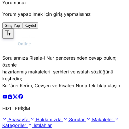
Yorumunuz
Yorum yapabilmek için giriş yapmalısınız
Giriş Yap
Kaydol
Sorularınıza Risale‑i Nur penceresinden cevap bulun;
özenle
hazırlanmış makaleleri, şerhleri ve ıstılah sözlüğünü
keşfedin;
Kur'ân‑ı Kerîm, Cevşen ve Risale‑i Nur'a tek tıkla ulaşın.
Risale Online Youtube Hesabı
Risale Online Instagram Hesabı
Risale Online X Hesabı
Risale Online Facebook Hesabı
HIZLI ERİŞİM
Anasayfa
Hakkımızda
Sorular
Makaleler
Kategoriler
Istılahlar