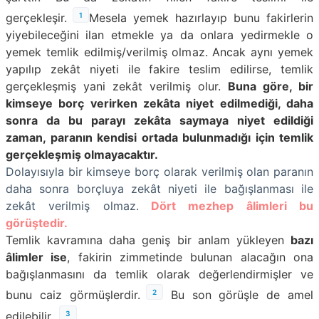
1
gerçekleşir.
Mesela yemek hazırlayıp bunu fakirlerin
yiyebileceğini ilan etmekle ya da onlara yedirmekle o
yemek temlik edilmiş/verilmiş olmaz. Ancak aynı yemek
yapılıp zekât niyeti ile fakire teslim edilirse, temlik
gerçekleşmiş yani zekât verilmiş olur.
Buna göre, bir
kimseye borç verirken zekâta niyet edilmediği, daha
sonra da bu parayı zekâta saymaya niyet edildiği
zaman, paranın kendisi ortada bulunmadığı için temlik
gerçekleşmiş olmayacaktır.
Dolayısıyla bir kimseye borç olarak verilmiş olan paranın
daha sonra borçluya zekât niyeti ile bağışlanması ile
zekât verilmiş olmaz.
Dört mezhep âlimleri bu
görüştedir.
Temlik kavramına daha geniş bir anlam yükleyen
bazı
âlimler ise
, fakirin zimmetinde bulunan alacağın ona
bağışlanmasını da temlik olarak değerlendirmişler ve
2
bunu caiz görmüşlerdir.
Bu son görüşle de amel
3
edilebilir.