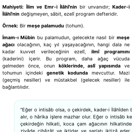
Mahiyeti:
İlim ve Emr-i İlâhî'nin
bir unvanıdır;
Kader-i
İlâhî'nin
değişmeyen, sâbit, ezelî program defteridir.
Örnek:
Bir
meşe palamudu
(tohum).
İmam-ı Mübin
bu palamudun, gelecekte nasıl bir
meşe
ağacı
olacağının, kaç yıl yaşayacağının, hangi dala ne
kadar kuvvet verileceğinin ezelî,
ilmî programını
(kaderini) içerir. Bu program, daha ağaç vücuda
gelmeden önce, onun
köklerinde, aslî yapısında
ve
tohumun içindeki
genetik kodunda
mevcuttur. Mazi
(geçmiş nesiller) ve müstakbel (gelecek nesiller) ile
bağlantılıdır.
"Eğer o intisâb olsa, o çekirdek, kader-i İlâhîden 
alır, o hârika işlere mazhar olur. Eğer o intisâb ke
çekirdeğin hilkati, koca çam ağacının hilkatind
ziyâde cihâzât ve iktidar ve san‘atı iktizâ eder