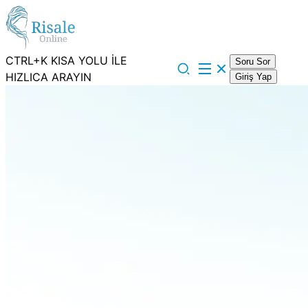
CTRL+K KISA YOLU İLE
Soru Sor
HIZLICA ARAYIN
Giriş Yap