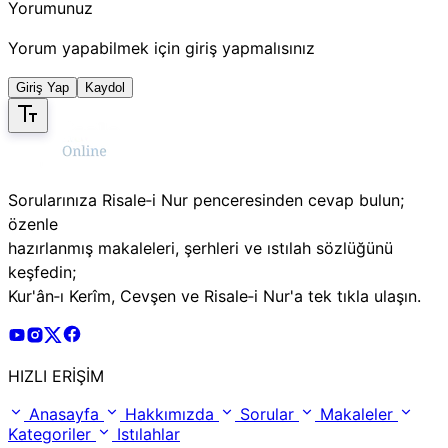
Yorumunuz
Yorum yapabilmek için giriş yapmalısınız
Giriş Yap
Kaydol
Sorularınıza Risale‑i Nur penceresinden cevap bulun;
özenle
hazırlanmış makaleleri, şerhleri ve ıstılah sözlüğünü
keşfedin;
Kur'ân‑ı Kerîm, Cevşen ve Risale‑i Nur'a tek tıkla ulaşın.
Risale Online Youtube Hesabı
Risale Online Instagram Hesabı
Risale Online X Hesabı
Risale Online Facebook Hesabı
HIZLI ERİŞİM
Anasayfa
Hakkımızda
Sorular
Makaleler
Kategoriler
Istılahlar