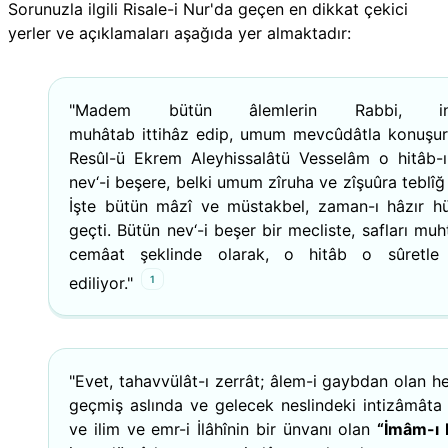
Sorunuzla ilgili Risale-i Nur'da geçen en dikkat çekici
yerler ve açıklamaları aşağıda yer almaktadır:
"Madem bütün âlemlerin Rabbi, insa
muhâtab ittihâz edip, umum mevcûdâtla konuşur
Resûl-ü Ekrem Aleyhissalâtü Vesselâm o hitâb-ı 
nev‘-i beşere, belki umum zîruha ve zîşuûra teblîğ
İşte bütün mâzî ve müstakbel, zaman-ı hâzır 
geçti. Bütün nev‘-i beşer bir mecliste, safları muht
cemâat şeklinde olarak, o hitâb o sûretle 
1
ediliyor."
"Evet, tahavvülât-ı zerrât; âlem-i gaybdan olan he
geçmiş aslında ve gelecek neslindeki intizâmâta
ve ilim ve emr-i İlâhînin bir ünvanı olan
“İmâm-ı 