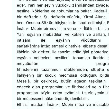
eder. Yani her şeyin vücûd-u zâhirîsinden ziyâde, 
nesline, köklerine ve tohumlarına bakar. Kader-i İ
bir defteridir. Şu defterin vücûdu, Yirmi Altıncı 
hem Onuncu Söz’ün hâşiyesinde isbat edilmiştir. E
İmâm-ı Mübîn bir nevi‘ ilim ve emr-i İlâhînin bir ün
Yani eşyânın mebâdîleri ve kökleri ve asılları, 
intizâm ile eşyânın vücûdlarını 
san‘atkârâne intâc etmesi cihetiyle, elbette desâtîr
İlâhînin bir defteri ile tanzîm edildiğini gösteriyo
eşyânın neticeleri, nesilleri, tohumları ileride 
mevcûdâtın programlar
fihristelerini tazammun ettiklerinden, elbette e
İlâhiyenin bir küçük mecmûası olduğunu bildiri
Meselâ, bir çekirdek, bütün ağacın teşkîlatını
edecek olan programları ve fihristeleri ve o fihr
programları ta‘yîn eden evâmir-i tekvîniyenin 
bir mücessemi hükmündedir, denilebilir.
Elhâsıl madem İmâm-ı Mübîn mâzî ve müstakb