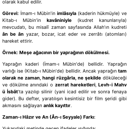
olarak kabul edilir.
Görevi:
İmam-ı Mübin'in
imlâsıyla
(kaderin hükmüyle) ve
Kitab-ı Mübin'in
kavâniniyle
(kudret kanunlarıyla)
mevcudatı, bu misalî zaman sayfasında Allah'ın kudreti
ân be ân
yazar, bozar, icat eder ve zerrâtı (atomları)
hareket ettirir.
Örnek:
Meşe ağacının bir yaprağının dökülmesi.
Yaprağın kaderi (İmam-ı Mübin'de) bellidir. Yaprağın
varlığı ise (Kitab-ı Mübin'de) bellidir. Ancak yaprağın
tam
olarak ne zaman, hangi rüzgârla, ne şekilde
döküleceği
ve dökülme anındaki o
zerrat hareketleri
,
Levh-i Mahv
ü İsbât
'ta yazılıp silinir (yani icad edilir ve sonra fenaya
gider). Bu defter, yaratılışın kesintisiz bir film şeridi gibi
akmasını sağlayan
anlık kayıttır
.
Zaman-ı Hâzır ve An (Ân-ı Seyyale) Farkı
:
Yukarıdaki metinde geçen ifadeler ışığında: