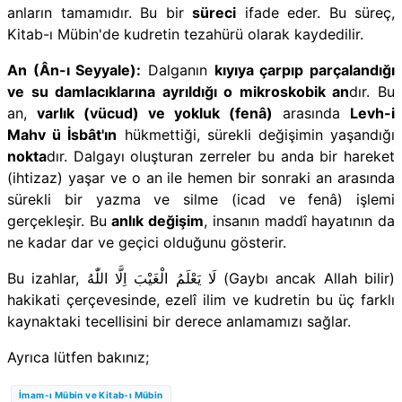
anların tamamıdır. Bu bir
süreci
ifade eder. Bu süreç,
Kitab-ı Mübin'de kudretin tezahürü olarak kaydedilir.
An (Ân-ı Seyyale):
Dalganın
kıyıya çarpıp parçalandığı
ve su damlacıklarına ayrıldığı o mikroskobik an
dır. Bu
an,
varlık (vücud) ve yokluk (fenâ)
arasında
Levh-i
Mahv ü İsbât'ın
hükmettiği, sürekli değişimin yaşandığı
nokta
dır. Dalgayı oluşturan zerreler bu anda bir hareket
(ihtizaz) yaşar ve o an ile hemen bir sonraki an arasında
sürekli bir yazma ve silme (icad ve fenâ) işlemi
gerçekleşir. Bu
anlık değişim
, insanın maddî hayatının da
ne kadar dar ve geçici olduğunu gösterir.
Bu izahlar, لَا يَعْلَمُ الْغَيْبَ اِلَّا اللّٰهُ (Gaybı ancak Allah bilir)
hakikati çerçevesinde, ezelî ilim ve kudretin bu üç farklı
kaynaktaki tecellisini bir derece anlamamızı sağlar.
Ayrıca lütfen bakınız;
İmam-ı Mübin ve Kitab-ı Mübin