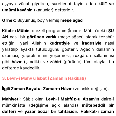
eşyaya vücut giydiren, suretlerini tayin eden
küllî ve
umûmî kavânin
(kanunlar) defteridir.
Örnek:
Büyümüş, boy vermiş
meşe ağacı
.
Kitab-ı Mübin
, o ezelî programın (İmam-ı Mübin'deki)
ŞU
AN
nasıl bir
görünen varlık
(meşe ağacı) olarak tezahür
ettiğini, yani Allah'ın
kudretiyle
ve
iradesiyle
nasıl
yaratılıp ayakta tutulduğunu gösterir. Ağacın dallarının
uzaması, yapraklarının yeşermesi, rüzgârda sallanması
gibi
hâzır
(şimdiki) ve
zâhirî
(görünür) tüm olaylar bu
defterde kaydedilir.
3. Levh-i Mahv ü İsbât (Zamanın Hakikati)
İlgili Zaman Boyutu:
Zaman-ı Hâzır
(ve anlık değişim).
Mahiyeti:
Sâbit olan
Levh-i Mahfûz-u A'zam'ın
daire-i
mümkinâtta (değişime açık alanda)
mütebeddil bir
defteri
ve
yazar bozar bir tahtasıdır.
Hakikat-i zaman