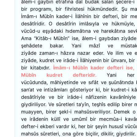
âlem-i gaybın etrafına dal budak salan şecere-i h
bir programı, bir fihristesi hükmündedir. Şu ma
İmâm-ı Mübîn kader-i İlâhînin bir defteri, bir m
desâtîridir. O desâtîrin imlâsıyla ve hükmüyle, 
vücûd-u eşyâdaki hıdemâtına ve harekâtına sevk 
Ama “Kitâb-ı Mübîn” ise, âlem-i gaybdan ziyâde
şehâdete bakar. Yani mâzî ve müstak
ziyâde zaman-ı hâzıra nazar eder. Ve ilim ve 
ziyâde, kudret ve irâde-i İlâhiyenin bir ünvanı, bir 
bir kitabıdır.
İmâm-ı Mübîn kader defteri ise, 
Mübîn kudret defteridir.
Yani he
vücûdunda, mâhiyetinde ve sıfât ve şuûnâtında 
san‘at ve intizâmları gösteriyor ki, bir kudret-i k
desâtîriyle ve bir irâde-i nâfizenin kavânîniyl
giydiriliyor. Ve sûretleri ta‘yîn, teşhîs edilip birer 
muayyen, birer şekl-i mahsûsveriliyor. Demek o
ve irâdenin küllî ve umûmî bir mecmûa-i kavân
defter-i ekberi vardır ki, her bir şeyin hususî vücû
mahsûs sûretleri, ona göre biçilir, dikilir, giydirilir.