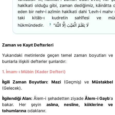
hakîkati olduğu gibi, zaman dediğimiz, kâinâtta 
eden bir nehr-i azîmin hakîkati dahi ‘Levh-i mahv 
taki kitâb-ı kudretin sahîfesi ve mür
3
hükmündedir. لَا يَعْلَمُ الْغَيْبَ اِلَّا اللّٰهُ"
Zaman ve Kayıt Defterleri
Yukarıdaki metinlerde geçen temel zaman boyutları ve
bunlarla ilişkili defterler şunlardır:
1. İmam-ı Mübin (Kader Defteri)
İlgili Zaman Boyutları:
Mazi
(Geçmiş) ve
Müstakbel
(Gelecek).
İlgilendiği Alan:
Âlem-i şehadetten ziyade
Âlem-i Gayb
'a
bakar. Her şeyin
aslına, nesline, köklerine ve
tohumlarına
odaklanır.