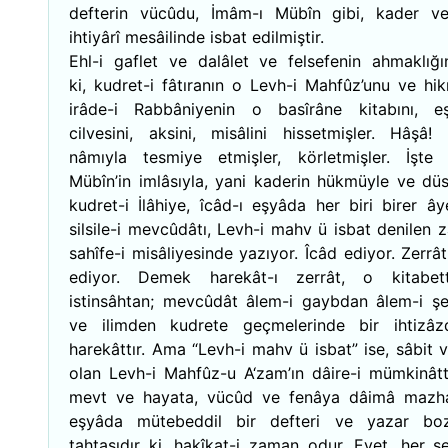
defterin vücûdu, İmâm-ı Mübîn gibi, kader ve
ihtiyârî mesâilinde isbat edilmiştir.
Ehl-i gaflet ve dalâlet ve felsefenin ahmaklığ
ki, kudret-i fâtıranın o Levh-i Mahfûz’unu ve hi
irâde-i Rabbâniyenin o basîrâne kitabını, e
cilvesini, aksini, misâlini hissetmişler. Hâşâ! ‘
nâmıyla tesmiye etmişler, körletmişler. İşte
Mübîn’in imlâsıyla, yani kaderin hükmüyle ve düs
kudret-i İlâhiye, îcâd-ı eşyâda her biri birer ây
silsile-i mevcûdâtı, Levh-i mahv ü isbat denilen 
sahîfe-i misâliyesinde yazıyor. Îcâd ediyor. Zerrât
ediyor. Demek harekât-ı zerrât, o kitabet
istinsâhtan; mevcûdât âlem-i gaybdan âlem-i ş
ve ilimden kudrete geçmelerinde bir ihtizâzd
harekâttır. Ama “Levh-i mahv ü isbat” ise, sâbit 
olan Levh-i Mahfûz-u A‘zam’ın dâire-i mümkinâtt
mevt ve hayata, vücûd ve fenâya dâimâ mazh
eşyâda mütebeddil bir defteri ve yazar boz
tahtasıdır ki, hakîkat-i zaman odur. Evet, her şe