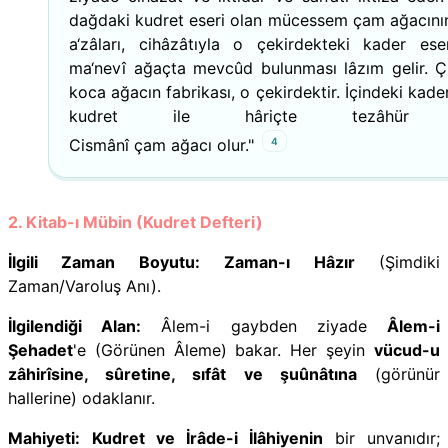
dağdaki kudret eseri olan mücessem çam ağacını
a‘zâları, cihâzâtıyla o çekirdekteki kader ese
ma‘nevî ağaçta mevcûd bulunması lâzım gelir. 
koca ağacın fabrikası, o çekirdektir. İçindeki kade
kudret ile hâriçte tezâhür e
4
Cismânî çam ağacı olur."
2. Kitab-ı Mübin (Kudret Defteri)
İlgili Zaman Boyutu:
Zaman-ı Hâzır
(Şimdiki
Zaman/Varoluş Anı).
İlgilendiği Alan:
Âlem-i gaybden ziyade
Âlem-i
Şehadet
'e (Görünen Âleme) bakar. Her şeyin
vücud-u
zâhirîsine, sûretine, sıfât ve şuûnâtına
(görünür
hallerine) odaklanır.
Mahiyeti:
Kudret ve İrâde-i İlâhiyenin
bir unvanıdır;