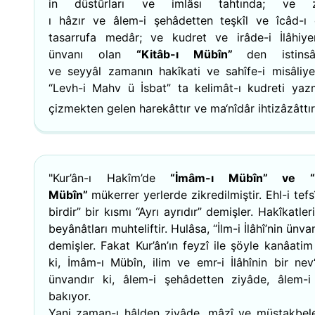
in düstûrları ve imlâsı tahtında; ve 
ı hâzır ve âlem-i şehâdetten teşkîl ve îcâd-ı
tasarrufa medâr; ve kudret ve irâde-i İlâhiye
ünvanı olan
“Kitâb-ı Mübîn”
den istins
ve seyyâl zamanın hakîkati ve sahîfe-i misâliye
“Levh-i Mahv ü İsbat” ta kelimât-ı kudreti ya
çizmekten gelen harekâttır ve ma‘nîdâr ihtizâzâttır
"Kur’ân-ı Hakîm’de
“İmâm-ı Mübîn” ve “K
Mübîn”
mükerrer yerlerde zikredilmiştir. Ehl-i tefsîr
birdir” bir kısmı “Ayrı ayrıdır” demişler. Hakîkatler
beyânâtları muhteliftir. Hulâsa, “İlm-i İlâhî’nin ünvan
demişler. Fakat Kur’ân’ın feyzî ile şöyle kanâatim
ki, İmâm-ı Mübîn, ilim ve emr-i İlâhînin bir nev‘
ünvandır ki, âlem-i şehâdetten ziyâde, âlem-
bakıyor.
Yani zaman-ı hâlden ziyâde, mâzî ve müstakbel