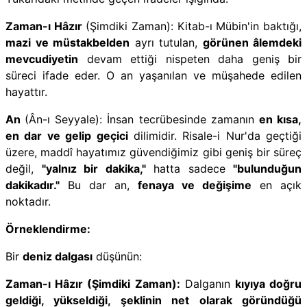
Zaman-ı Hâzır
(Şimdiki Zaman): Kitab-ı Mübin'in baktığı,
mazi ve müstakbelden
ayrı tutulan,
görünen âlemdeki
mevcudiyetin
devam ettiği nispeten daha geniş bir
süreci ifade eder. O an yaşanılan ve müşahede edilen
hayattır.
An
(Ân-ı Seyyale): İnsan tecrübesinde zamanın
en kısa,
en dar ve gelip geçici
dilimidir. Risale-i Nur'da geçtiği
üzere, maddî hayatımız güvendiğimiz gibi geniş bir süreç
değil,
"yalnız bir dakika,"
hatta sadece
"bulunduğun
dakikadır."
Bu dar an,
fenaya ve değişime
en açık
noktadır.
Örneklendirme:
Bir
deniz dalgası
düşünün:
Zaman-ı Hâzır (Şimdiki Zaman):
Dalganın
kıyıya doğru
geldiği, yükseldiği, şeklinin net olarak göründüğü