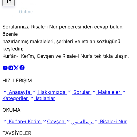
Sorularınıza Risale‑i Nur penceresinden cevap bulun;
özenle
hazırlanmış makaleleri, şerhleri ve ıstılah sözlüğünü
keşfedin;
Kur'ân‑ı Kerîm, Cevşen ve Risale‑i Nur'a tek tıkla ulaşın.
Risale Online Youtube Hesabı
Risale Online Instagram Hesabı
Risale Online X Hesabı
Risale Online Facebook Hesabı
HIZLI ERİŞİM
Anasayfa
Hakkımızda
Sorular
Makaleler
Kategoriler
Istılahlar
OKUMA
Kur'an-ı Kerim
Cevşen
رساله نور
Risale-i Nur
TAVSİYELER