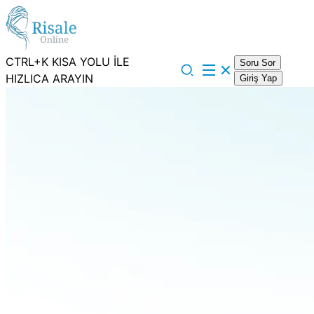
CTRL+K KISA YOLU İLE
Soru Sor
HIZLICA ARAYIN
Giriş Yap