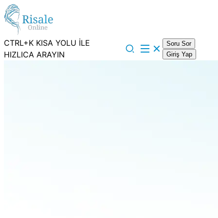
CTRL+K KISA YOLU İLE
Soru Sor
HIZLICA ARAYIN
Giriş Yap