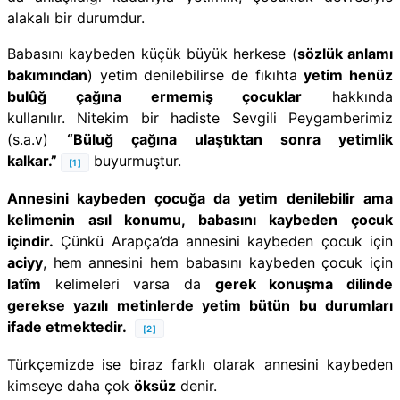
alakalı bir durumdur.
Babasını kaybeden küçük büyük herkese (
sözlük anlamı
bakımından
) yetim denilebilirse de fıkıhta
yetim henüz
bulûğ çağına ermemiş çocuklar
hakkında
kullanılır. Nitekim bir hadiste Sevgili Peygamberimiz
(s.a.v)
“Büluğ çağına ulaştıktan sonra yetimlik
kalkar.”
buyurmuştur.
[1]
Annesini kaybeden çocuğa da yetim denilebilir ama
kelimenin asıl konumu, babasını kaybeden çocuk
içindir.
Çünkü Arapça’da annesini kaybeden çocuk için
aciyy
, hem annesini hem babasını kaybeden çocuk için
latîm
kelimeleri varsa da
gerek konuşma dilinde
gerekse yazılı metinlerde yetim bütün bu durumları
ifade etmektedir.
[2]
Türkçemizde ise biraz farklı olarak annesini kaybeden
kimseye daha çok
öksüz
denir.