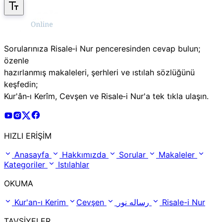
Sorularınıza Risale‑i Nur penceresinden cevap bulun;
özenle
hazırlanmış makaleleri, şerhleri ve ıstılah sözlüğünü
keşfedin;
Kur'ân‑ı Kerîm, Cevşen ve Risale‑i Nur'a tek tıkla ulaşın.
Risale Online Youtube Hesabı
Risale Online Instagram Hesabı
Risale Online X Hesabı
Risale Online Facebook Hesabı
HIZLI ERİŞİM
Anasayfa
Hakkımızda
Sorular
Makaleler
Kategoriler
Istılahlar
OKUMA
Kur'an-ı Kerim
Cevşen
رساله نور
Risale-i Nur
TAVSİYELER