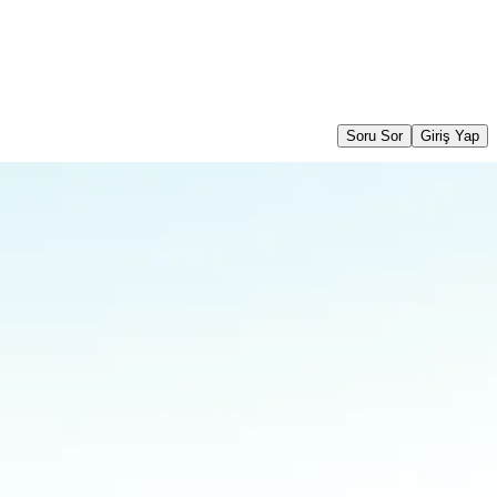
Soru Sor
Giriş Yap