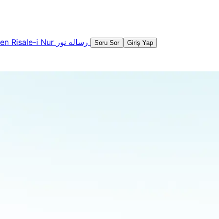
şen
Risale-i Nur
رساله نور
Soru Sor
Giriş Yap