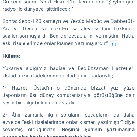
On sene sonra Dârü’l-Hikmet’te iken dedim: “Şeytan gibi
radyo ile dünyaya işittirilecek.”
Sonra: Sedd-i Zülkarneyn ve Ye’cüc Me’cüc ve Dabbetü’l-
Arz ve Deccal ve nüzul-ü İsa aleyhisselam hakkında
sualler sormuşlardı. Ben de cevaplarını vermiştim. Hatta
eski risalelerimde onlar kısmen yazılmışlardır.”
[1]
Hülasa:
Yukarıya aldığımız hadise ve Bediüzzaman Hazretleri
Üstadımızın ifadelerinden anladığımız kadarıyla;
1- Hazreti Üstad’ın o dönemde bizzat yüz yüze
Japonların üst düzey komutanlarıyla görüştüğüne dair
kesin bir bilgi bulunmamaktadır.
2- Âhir zamanla ilgili soruların cevaplarını da daha
evvelce “
eski risalelerimde onlar kısmen yazılmıştır
” diye
söylemiş olduğundan;
Beşinci Şuâ’nın yazılmasına
sebep olan kişi bir kumandan değildir.