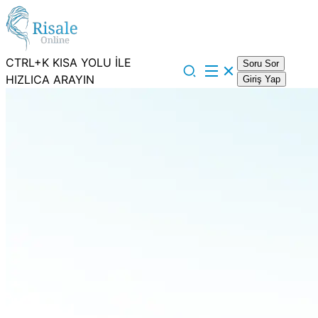
CTRL+K KISA YOLU İLE
Soru Sor
HIZLICA ARAYIN
Giriş Yap