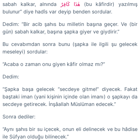
sabah kalkar, alnında
هٰذَا كَافِرٌ
(bu kâfirdir) yazılmış
bulunur” diye hadîs var deyip benden sordular.
Dedim: “Bir acib şahıs bu milletin başına geçer. Ve (bir
gün) sabah kalkar, başına şapka giyer ve giydirir.”
Bu cevabımdan sonra bunu (şapka ile ilgili şu gelecek
meseleyi) sordular:
“Acaba o zaman onu giyen kâfir olmaz mı?”
Dedim:
“Şapka başa gelecek “secdeye gitme!” diyecek. Fakat
baştaki iman (yani kişinin içinde olan imanı) o şapkayı da
secdeye getirecek. İnşâallah Müslüman edecek.”
Sonra dediler:
“Aynı şahıs bir su içecek, onun eli delinecek ve bu hâdise
ile Süfyan olduğu bilinecek.”