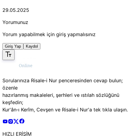
29.05.2025
Yorumunuz
Yorum yapabilmek için giriş yapmalısınız
Giriş Yap
Kaydol
Sorularınıza Risale‑i Nur penceresinden cevap bulun;
özenle
hazırlanmış makaleleri, şerhleri ve ıstılah sözlüğünü
keşfedin;
Kur'ân‑ı Kerîm, Cevşen ve Risale‑i Nur'a tek tıkla ulaşın.
Risale Online Youtube Hesabı
Risale Online Instagram Hesabı
Risale Online X Hesabı
Risale Online Facebook Hesabı
HIZLI ERİŞİM