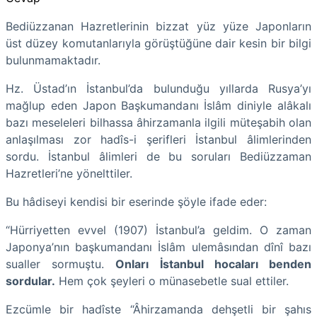
Bediüzzanan Hazretlerinin bizzat yüz yüze Japonların
üst düzey komutanlarıyla görüştüğüne dair kesin bir bilgi
bulunmamaktadır.
Hz. Üstad’ın İstanbul’da bulunduğu yıllarda Rusya’yı
mağlup eden Japon Başkumandanı İslâm diniyle alâkalı
bazı meseleleri bilhassa âhirzamanla ilgili müteşabih olan
anlaşılması zor hadîs-i şerifleri İstanbul âlimlerinden
sordu. İstanbul âlimleri de bu soruları Bediüzzaman
Hazretleri’ne yönelttiler.
Bu hâdiseyi kendisi bir eserinde şöyle ifade eder:
“Hürriyetten evvel (1907) İstanbul’a geldim. O zaman
Japonya’nın başkumandanı İslâm ulemâsından dînî bazı
sualler sormuştu.
Onları İstanbul hocaları benden
sordular.
Hem çok şeyleri o münasebetle sual ettiler.
Ezcümle bir hadîste “Âhirzamanda dehşetli bir şahıs