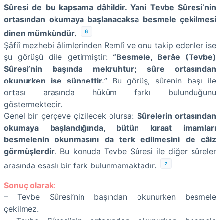
Sûresi de bu kapsama dâhildir. Yani Tevbe Sûresi’nin
ortasından okumaya başlanacaksa besmele çekilmesi
6
dinen mümkündür.
Şâfiî mezhebi âlimlerinden Remlî ve onu takip edenler ise
şu görüşü dile getirmiştir:
“Besmele, Berâe (Tevbe)
Sûresi’nin başında mekruhtur; sûre ortasından
okunurken ise sünnettir.
” Bu görüş, sûrenin başı ile
ortası arasında hüküm farkı bulunduğunu
göstermektedir.
Genel bir çerçeve çizilecek olursa:
Sûrelerin ortasından
okumaya başlandığında, bütün kıraat imamları
besmelenin okunmasını da terk edilmesini de câiz
görmüşlerdir.
Bu konuda Tevbe Sûresi ile diğer sûreler
7
arasında esaslı bir fark bulunmamaktadır.
Sonuç olarak:
– Tevbe Sûresi’nin başından okunurken besmele
çekilmez.