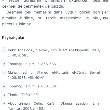
– Tevbe Sûresi’nin ortasından okunurken besmele
çekmek de çekmemek de câizdir.
– Besmele çekilmemesini daha uygun gören görüşler
olmakla birlikte, bu tercih meselesidir ve okuyuşu
geçersiz kılmaz.
Kaynakçalar
Bekir Topaloğlu, "Tevbe", TDV İslâm Ansiklopedisi, 2011,
c. 40, s. 585.
Topaloğlu, a.g.m., s. 856-586.
Muhammed b. Ahmed el-Kurtubî, el-Câmiʿ, Beyrut
1408/1988, VIII, 40-41.
Topaloğlu, a.g.m., s. 856-586.
Tirmizî, “Tefsîr”, 9/1.
Abdurrahman Çetin, Kur’an Okuma Esasları, Emin
Yayınları, 2007, s. 453.