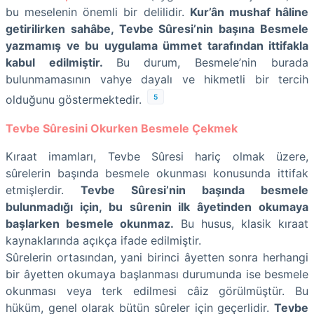
bu meselenin önemli bir delilidir.
Kur’ân mushaf hâline
getirilirken sahâbe, Tevbe Sûresi’nin başına Besmele
yazmamış ve bu uygulama ümmet tarafından ittifakla
kabul edilmiştir.
Bu durum, Besmele’nin burada
bulunmamasının vahye dayalı ve hikmetli bir tercih
5
olduğunu göstermektedir.
Tevbe Sûresini Okurken Besmele Çekmek
Kıraat imamları, Tevbe Sûresi hariç olmak üzere,
sûrelerin başında besmele okunması konusunda ittifak
etmişlerdir.
Tevbe Sûresi’nin başında besmele
bulunmadığı için, bu sûrenin ilk âyetinden okumaya
başlarken besmele okunmaz.
Bu husus, klasik kıraat
kaynaklarında açıkça ifade edilmiştir.
Sûrelerin ortasından, yani birinci âyetten sonra herhangi
bir âyetten okumaya başlanması durumunda ise besmele
okunması veya terk edilmesi câiz görülmüştür. Bu
hüküm, genel olarak bütün sûreler için geçerlidir.
Tevbe