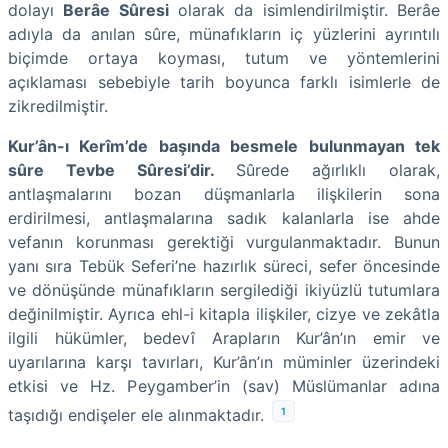
dolayı
Berâe Sûresi
olarak da isimlendirilmiştir. Berâe
adıyla da anılan sûre, münafıkların iç yüzlerini ayrıntılı
biçimde ortaya koyması, tutum ve yöntemlerini
açıklaması sebebiyle tarih boyunca farklı isimlerle de
zikredilmiştir.
Kur’ân-ı Kerîm’de başında besmele bulunmayan tek
sûre Tevbe Sûresi’dir.
Sûrede ağırlıklı olarak,
antlaşmalarını bozan düşmanlarla ilişkilerin sona
erdirilmesi, antlaşmalarına sadık kalanlarla ise ahde
vefanın korunması gerektiği vurgulanmaktadır. Bunun
yanı sıra Tebük Seferi’ne hazırlık süreci, sefer öncesinde
ve dönüşünde münafıkların sergilediği ikiyüzlü tutumlara
değinilmiştir. Ayrıca ehl-i kitapla ilişkiler, cizye ve zekâtla
ilgili hükümler, bedevî Arapların Kur’ân’ın emir ve
uyarılarına karşı tavırları, Kur’ân’ın müminler üzerindeki
etkisi ve Hz. Peygamber’in (sav) Müslümanlar adına
1
taşıdığı endişeler ele alınmaktadır.