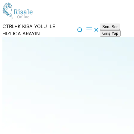
CTRL+K KISA YOLU İLE
Soru Sor
HIZLICA ARAYIN
Giriş Yap