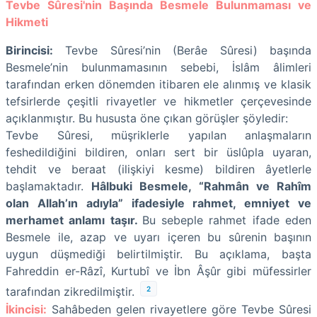
Tevbe Sûresi'nin Başında Besmele Bulunmaması ve
Hikmeti
Birincisi:
Tevbe Sûresi’nin (Berâe Sûresi) başında
Besmele’nin bulunmamasının sebebi, İslâm âlimleri
tarafından erken dönemden itibaren ele alınmış ve klasik
tefsirlerde çeşitli rivayetler ve hikmetler çerçevesinde
açıklanmıştır. Bu hususta öne çıkan görüşler şöyledir:
Tevbe Sûresi, müşriklerle yapılan anlaşmaların
feshedildiğini bildiren, onları sert bir üslûpla uyaran,
tehdit ve beraat (ilişkiyi kesme) bildiren âyetlerle
başlamaktadır.
Hâlbuki Besmele, “Rahmân ve Rahîm
olan Allah’ın adıyla” ifadesiyle rahmet, emniyet ve
merhamet anlamı taşır.
Bu sebeple rahmet ifade eden
Besmele ile, azap ve uyarı içeren bu sûrenin başının
uygun düşmediği belirtilmiştir. Bu açıklama, başta
Fahreddin er-Râzî, Kurtubî ve İbn Âşûr gibi müfessirler
2
tarafından zikredilmiştir.
İkincisi:
Sahâbeden gelen rivayetlere göre Tevbe Sûresi