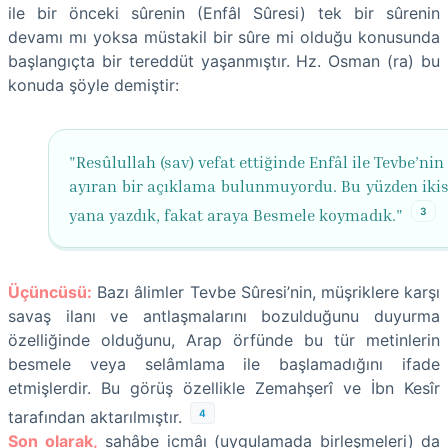
ile bir önceki sûrenin (Enfâl Sûresi) tek bir sûrenin
devamı mı yoksa müstakil bir sûre mi olduğu konusunda
başlangıçta bir tereddüt yaşanmıştır. Hz. Osman (ra) bu
konuda şöyle demiştir:
"Resûlullah (sav) vefat ettiğinde Enfâl ile Tevbe’nin
ayıran bir açıklama bulunmuyordu. Bu yüzden ikis
3
yana yazdık, fakat araya Besmele koymadık."
Üçüncüsü:
Bazı âlimler Tevbe Sûresi’nin, müşriklere karşı
savaş ilanı ve antlaşmalarını bozulduğunu duyurma
özelliğinde olduğunu, Arap örfünde bu tür metinlerin
besmele veya selâmlama ile başlamadığını ifade
etmişlerdir. Bu görüş özellikle Zemahşerî ve İbn Kesîr
4
tarafından aktarılmıştır.
Son olarak,
sahâbe icmâı (uygulamada birleşmeleri) da