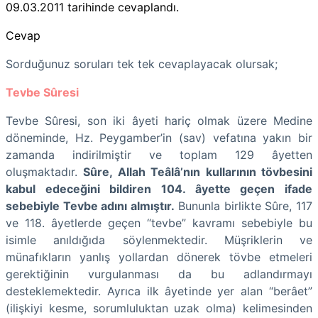
09.03.2011
tarihinde cevaplandı.
Cevap
Sorduğunuz soruları tek tek cevaplayacak olursak;
Tevbe Sûresi
Tevbe Sûresi, son iki âyeti hariç olmak üzere Medine
döneminde, Hz. Peygamber’in (sav) vefatına yakın bir
zamanda indirilmiştir ve toplam 129 âyetten
oluşmaktadır.
Sûre, Allah Teâlâ’nın kullarının tövbesini
kabul edeceğini bildiren 104. âyette geçen ifade
sebebiyle Tevbe adını almıştır.
Bununla birlikte Sûre, 117
ve 118. âyetlerde geçen “tevbe” kavramı sebebiyle bu
isimle anıldığıda söylenmektedir. Müşriklerin ve
münafıkların yanlış yollardan dönerek tövbe etmeleri
gerektiğinin vurgulanması da bu adlandırmayı
desteklemektedir. Ayrıca ilk âyetinde yer alan “berâet”
(ilişkiyi kesme, sorumluluktan uzak olma) kelimesinden