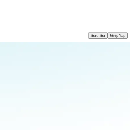
Soru Sor
Giriş Yap