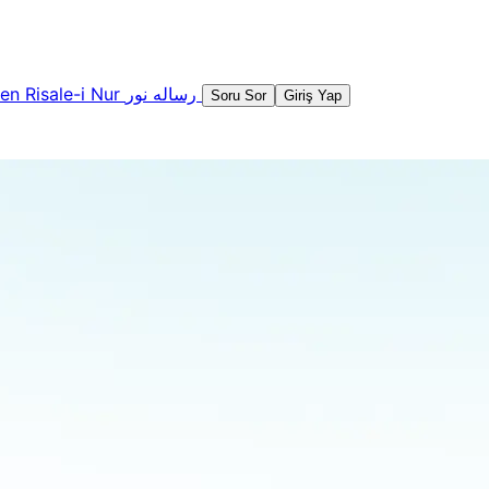
şen
Risale-i Nur
رساله نور
Soru Sor
Giriş Yap