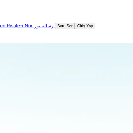
şen
Risale-i Nur
رساله نور
Soru Sor
Giriş Yap