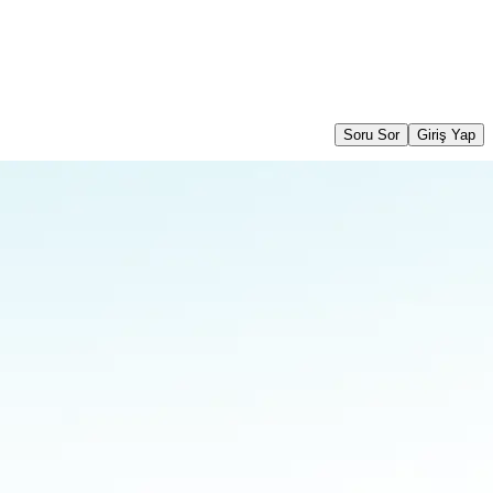
Soru Sor
Giriş Yap