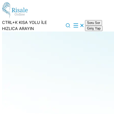
CTRL+K KISA YOLU İLE
Soru Sor
HIZLICA ARAYIN
Giriş Yap