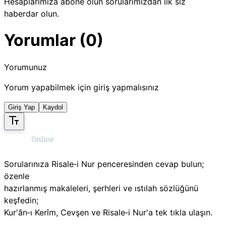
Hesaplarımıza abone olun sorularımızdan ilk siz
haberdar olun.
Yorumlar (0)
Yorumunuz
Yorum yapabilmek için giriş yapmalısınız
Giriş Yap
Kaydol
Sorularınıza Risale‑i Nur penceresinden cevap bulun;
özenle
hazırlanmış makaleleri, şerhleri ve ıstılah sözlüğünü
keşfedin;
Kur'ân‑ı Kerîm, Cevşen ve Risale‑i Nur'a tek tıkla ulaşın.