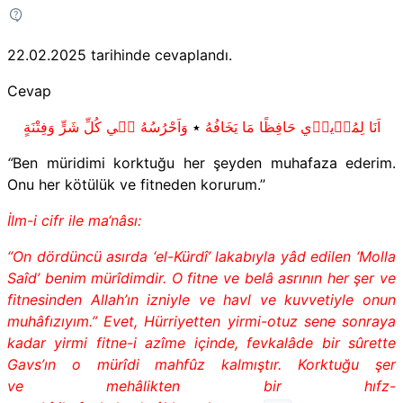
22.02.2025
tarihinde cevaplandı.
Cevap
اَنَا لِمُر۪يد۪ي حَافِظًا مَا يَخَافُهُ
٭
وَاَحْرُسُهُ ف۪ي كُلِّ شَرٍّ وَفِتْنَةٍ
“
Ben müridimi korktuğu her şeyden muhafaza ederim.
Onu her kötülük ve fitneden korurum.’’
İlm-i cifr ile ma‘nâsı:
“On dördüncü asırda ‘el-Kürdî’ lakabıyla yâd edilen ‘Molla
Saîd’ benim mürîdimdir. O fitne ve belâ asrının her şer ve
fitnesinden Allah’ın izniyle ve havl ve kuvvetiyle onun
muhâfızıyım.” Evet, Hürriyet­ten yirmi-otuz sene sonraya
kadar yirmi fitne-i azîme içinde, fevkalâde bir sûrette
Gavs’ın o mürîdi mahfûz kalmıştır. Korktuğu şer
ve mehâlikten bir hıfz-