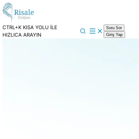
CTRL+K KISA YOLU İLE
Soru Sor
HIZLICA ARAYIN
Giriş Yap