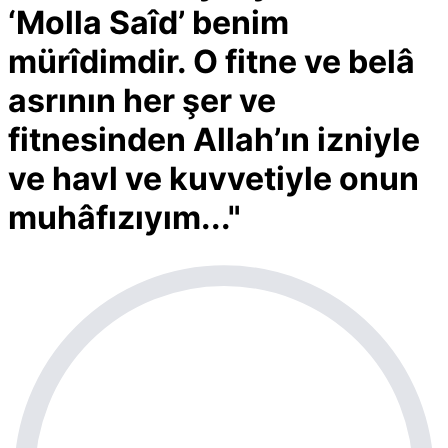
‘Molla Saîd’ benim
mürîdimdir. O fitne ve belâ
asrının her şer ve
fitnesinden Allah’ın izniyle
ve havl ve kuvvetiyle onun
muhâfızıyım..."