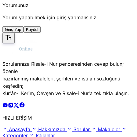
Yorumunuz
Yorum yapabilmek için giriş yapmalısınız
Giriş Yap
Kaydol
Sorularınıza Risale‑i Nur penceresinden cevap bulun;
özenle
hazırlanmış makaleleri, şerhleri ve ıstılah sözlüğünü
keşfedin;
Kur'ân‑ı Kerîm, Cevşen ve Risale‑i Nur'a tek tıkla ulaşın.
Risale Online Youtube Hesabı
Risale Online Instagram Hesabı
Risale Online X Hesabı
Risale Online Facebook Hesabı
HIZLI ERİŞİM
Anasayfa
Hakkımızda
Sorular
Makaleler
Kategoriler
Istılahlar