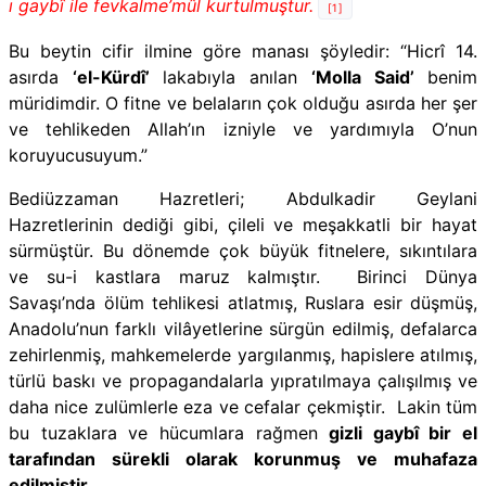
ı gaybî ile fevkalme’mûl kurtulmuştur.
[1]
Bu beytin cifir ilmine göre manası şöyledir:
“Hicrî 14.
asırda
‘el-Kürdî’
lakabıyla anılan
‘Molla Said’
benim
müridimdir. O fitne ve belaların çok olduğu asırda her şer
ve tehlikeden Allah’ın izniyle ve yardımıyla O’nun
koruyucusuyum.”
Bediüzzaman Hazretleri; Abdulkadir Geylani
Hazretlerinin dediği gibi, çileli ve meşakkatli bir hayat
sürmüştür. Bu dönemde çok büyük fitnelere, sıkıntılara
ve su-i kastlara maruz kalmıştır. Birinci Dünya
Savaşı’nda ölüm tehlikesi atlatmış, Ruslara esir düşmüş,
Anadolu’nun farklı vilâyetlerine sürgün edilmiş, defalarca
zehirlenmiş, mahkemelerde yargılanmış, hapislere atılmış,
türlü baskı ve propagandalarla yıpratılmaya çalışılmış ve
daha nice zulümlerle eza ve cefalar çekmiştir. Lakin tüm
bu tuzaklara ve hücumlara rağmen
gizli gaybî bir el
tarafından sürekli olarak korunmuş ve muhafaza
edilmiştir.