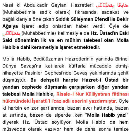
Nasıl ki Abdulkadir Geylani Hazretleri
صَادِقًا بِمَحَبَّت۪ي
(Muhabbetimle sadık olarak)
fıkrasında, sadakat ve
bağlılıklarıyla öne çıkan
Sıddık Süleyman Efendi ile Bekir
Ağa’ya
işaret edip onlardan haber verdi. Öyle de
بِمَحَبَّت۪ي
(Muhabbetimle)
kelimesiyle de
Hz. Üstad’ın Eski
Said döneminin ilk ve en mühim talebesi olan Molla
Habib’e dahi kerametiyle işaret etmektedir.
Molla Habib, Bediüüzaman Hazretlerinin yanında Birinci
Dünya Savaşı’na katılarak küffarla mücadele etmiş,
nihayette Pasinler Cephesi’nde Gevaş yakınlarında şehit
düşmüştür.
Bu dehşetli harpte Hazret-i Üstad bir
yandan cephede düşmanla çarpışırken diğer yandan
talebesi Molla Habib’e,
Risale-i Nur Külliyatının fâtihası
hükmündeki İşaratü’l i’caz adlı eserini yazdırmıştır.
Öyle
ki harbin en zor şartlarında, bazen avcı hattında, bazen
at sırtında, bazen de siperde iken
“Molla Habib yaz!”
diyerek Hz. Üstad söylüyor, Molla Habib de hem
müsvedde olarak yazıyor hem de daha sonra temize