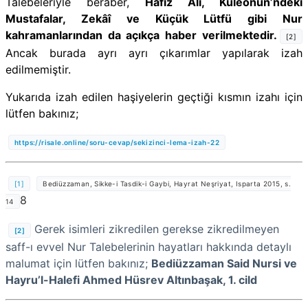
Talebeleriyle beraber,
Hafız Ali, Kuleönün’ndeki
Mustafalar, Zekâî ve Küçük Lütfü gibi Nur
kahramanlarından da açıkça haber verilmektedir.
[2]
Ancak burada ayrı ayrı çıkarımlar yapılarak izah
edilmemiştir.
Yukarıda izah edilen haşiyelerin geçtiği kısmın izahı için
lütfen bakınız;
https://risale.online/soru-cevap/sekizinci-lema-izah-22
[1]
Bediüzzaman, Sikke-i Tasdik-i Gaybi, Hayrat Neşriyat, Isparta 2015, s.
8
14
Gerek isimleri zikredilen gerekse zikredilmeyen
[2]
saff-ı evvel Nur Talebelerinin hayatları hakkında detaylı
malumat için lütfen bakınız;
Bediüzzaman Said Nursi ve
Hayru’l-Halefi Ahmed Hüsrev Altınbaşak, 1. cild