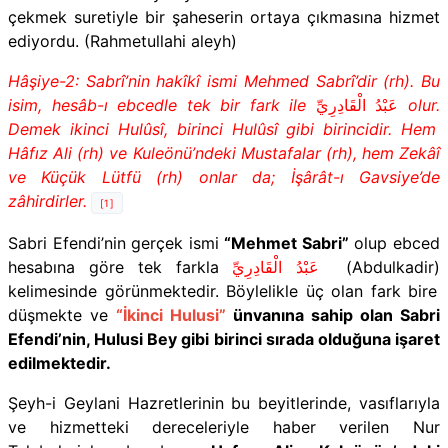
çekmek suretiyle bir şaheserin ortaya çıkmasına hizmet
ediyordu. (Rahmetullahi aleyh)
Hâşiye-2:
Sabrî’nin hakîkî ismi Mehmed Sabrî’dir (rh). Bu
isim, hesâb-ı ebcedle tek bir fark ile
عَبْدُ الْقَادِرِيِّ
olur.
Demek ikinci Hulûsî, birinci Hulûsî gibi birincidir. Hem
Hâfız Ali (rh) ve Kuleönü’ndeki Mustafalar (rh), hem Zekâî
ve Küçük Lütfü (rh) onlar da; İşârât-ı Gavsiye’de
zâhirdirler.
[1]
Sabri Efendi’nin gerçek ismi
“Mehmet Sabri”
olup ebced
hesabına göre tek farkla
عَبْدُ الْقَادِرِيِّ
(Abdulkadir)
kelimesinde görünmektedir. Böylelikle üç olan fark bire
düşmekte ve
“İkinci Hulusi”
ünvanına sahip olan Sabri
Efendi’nin, Hulusi Bey gibi birinci sırada olduğuna işaret
edilmektedir.
Şeyh-i Geylani Hazretlerinin bu beyitlerinde, vasıflarıyla
ve hizmetteki dereceleriyle haber verilen Nur