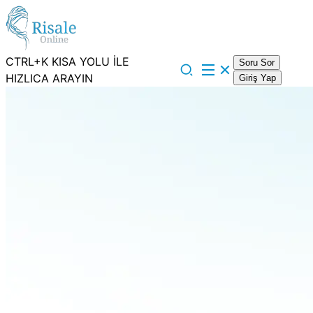
CTRL+K KISA YOLU İLE
Soru Sor
HIZLICA ARAYIN
Giriş Yap