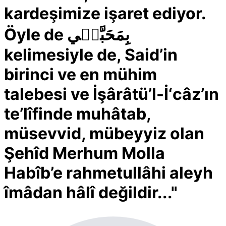
kardeşimize işaret ediyor.
Öyle de بِمَحَبَّت۪ي
kelimesiyle de, Said’in
birinci ve en mühim
talebesi ve İşârâtü’l-İ‘câz’ın
te’lîfinde muhâtab,
müsevvid, mübeyyiz olan
Şehîd Merhum Molla
Habîb’e rahmetullâhi aleyh
îmâdan hâlî değildir..."