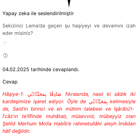
Yapay zeka ile seslendirilmiştir
Sekizinci Lema’da geçen şu haşiyeyi ve devamını izah
eder misiniz?
04.02.2025
tarihinde cevaplandı.
Cevap
Hâşiye-1:
صَادِقًا بِمَحَبَّت۪ي
fıkrasında,
nasıl ki sâdık iki
kardeşimize işaret ediyor. Öyle de
بِمَحَبَّت۪ي
kelimesiyle
de, Said’in birinci ve en mühim talebesi ve İşârâtü’l-
İ‘câz’ın te’lîfinde muhâtab, müsevvid, mübeyyiz olan
Şehîd Merhum Molla Habîb’e rahmetullâhi aleyh îmâdan
hâlî değildir.