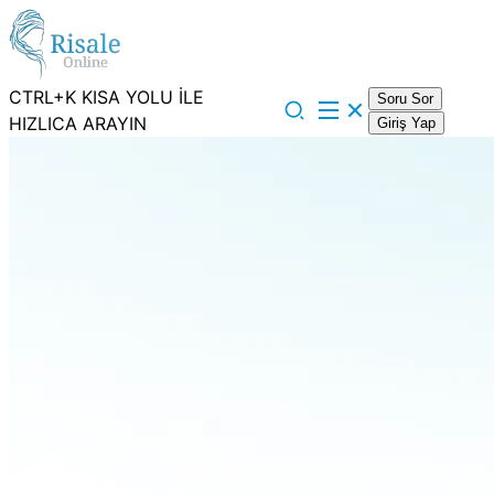
CTRL+K KISA YOLU İLE
Soru Sor
HIZLICA ARAYIN
Giriş Yap