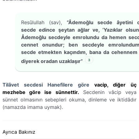
Resûlullah (sav),
“Âdemoğlu secde âyetini 
secde edince şeytan ağlar ve, ‘Yazıklar olsu
Âdemoğlu secdeyle emrolundu da hemen secde
cennet onundur; ben secdeyle emrolundu
secde etmekten kaçındım, bana da cehennem v
3
diyerek oradan uzaklaşır”
Tilâvet secdesi Hanefilere göre
vacip, diğer üç
mezhebe göre ise sünnettir.
Secdenin vâcip veya
sünnet olmasının sebepleri okuma, dinleme ve iktidâdır
(namazda imama uymak).
Ayrıca Bakınız