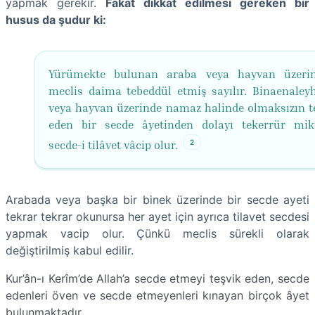
yapmak gerekir.
Fakat dikkat edilmesi gereken bir
husus da şudur ki:
Yürümekte bulunan araba veya hayvan üzerin
meclis daima tebeddül etmiş sayılır. Binaenaley
veya hayvan üzerinde namaz halinde olmaksızın t
eden bir secde âyetinden dolayı tekerrür mik
2
secde-i tilâvet vâcip olur.
Arabada veya başka bir binek üzerinde bir secde ayeti
tekrar tekrar okunursa her ayet için ayrıca tilavet secdesi
yapmak vacip olur. Çünkü meclis sürekli olarak
değiştirilmiş kabul edilir.
Kur’ân-ı Kerîm’de Allah’a secde etmeyi teşvik eden, secde
edenleri öven ve secde etmeyenleri kınayan birçok âyet
bulunmaktadır.