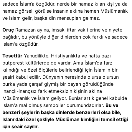
sadece İslam’a özgüdür. nerde bir namaz kılan kişi ya da
namaz görseli görülse insanın aklına hemen Müslümanlık
ve islam gelir, başka din mensupları gelmez.
Oruç
Ramazan ayına, imsak–iftar vakitlerine ve niyete
bağlıdır, bu yönüyle diğer dinlerden çok farklı ve sadece
İslam'a özgüdür.
Tesettür
Yahudilikte, Hristiyanlıkta ve hatta bazı
putperest kültürlerde de vardır. Ama İslam’da farz
kılındığı ve özel ölçülerle belirlendiği için İslam’ın bir
şeairi kabul edilir. Dünyanın neresinde olursa olursun
burka yada çarşaf giymiş bir bayan görüldüğünde
inançlı-inançsız fark etmeksizin kişinin aklına
Müslümanlık ve İslam geliyor. Bunlar artık genel kabulde
İslam'a mal olmuş semboller durumundadırlar.
Bu ve
benzeri şeylerin başka dinlerde benzerleri olsa bile,
İslam’daki özel şekliyle Müslüman kimliğini temsil ettiği
için şeair sayılır.