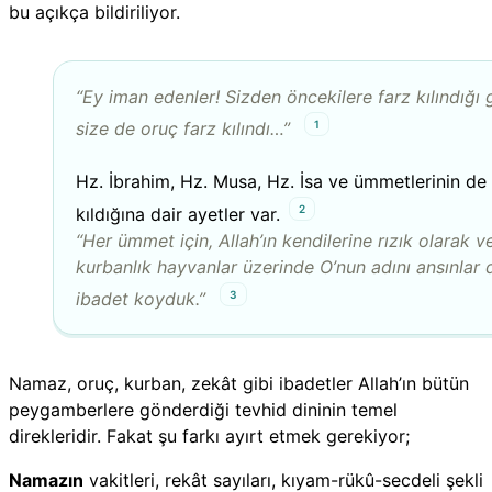
bu açıkça bildiriliyor.
“Ey iman edenler! Sizden öncekilere farz kılındığı g
1
size de oruç farz kılındı…”
Hz. İbrahim, Hz. Musa, Hz. İsa ve ümmetlerinin d
2
kıldığına dair ayetler var.
“Her ümmet için, Allah’ın kendilerine rızık olarak v
kurbanlık hayvanlar üzerinde O’nun adını ansınlar d
3
ibadet koyduk.”
Namaz, oruç, kurban, zekât gibi ibadetler Allah’ın bütün
peygamberlere gönderdiği tevhid dininin temel
direkleridir. Fakat şu farkı ayırt etmek gerekiyor;
Namazın
vakitleri, rekât sayıları, kıyam-rükû-secdeli şekli