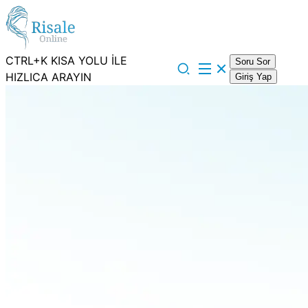
CTRL+K KISA YOLU İLE
Soru Sor
HIZLICA ARAYIN
Giriş Yap