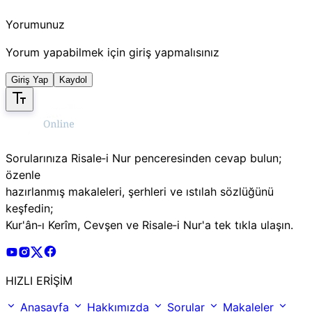
Yorumunuz
Yorum yapabilmek için giriş yapmalısınız
Giriş Yap
Kaydol
Sorularınıza Risale‑i Nur penceresinden cevap bulun;
özenle
hazırlanmış makaleleri, şerhleri ve ıstılah sözlüğünü
keşfedin;
Kur'ân‑ı Kerîm, Cevşen ve Risale‑i Nur'a tek tıkla ulaşın.
Risale Online Youtube Hesabı
Risale Online Instagram Hesabı
Risale Online X Hesabı
Risale Online Facebook Hesabı
HIZLI ERİŞİM
Anasayfa
Hakkımızda
Sorular
Makaleler