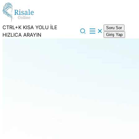
CTRL+K KISA YOLU İLE
Soru Sor
HIZLICA ARAYIN
Giriş Yap