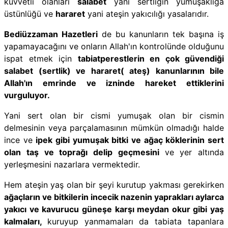
kuvvetli olanları
salabet
yani sertliğin yumuşaklığa
üstünlüğü ve
hararet
yani ateşin yakıcılığı yasalarıdır.
Bediüzzaman Hazetleri
de bu kanunların tek başına iş
yapamayacağını ve onların Allah'ın kontrolünde olduğunu
ispat etmek için
tabiatperestlerin en çok güvendiği
salabet (sertlik) ve hararet( ateş) kanunlarının bile
Allah'ın emrinde ve izninde hareket ettiklerini
vurguluyor.
Yani sert olan bir cismi yumuşak olan bir cismin
delmesinin veya parçalamasının mümkün olmadığı halde
ince ve
ipek gibi yumuşak bitki ve ağaç köklerinin sert
olan taş ve toprağı delip geçmesini
ve yer altında
yerleşmesini nazarlara vermektedir.
Hem ateşin yaş olan bir şeyi kurutup yakması gerekirken
ağaçların ve bitkilerin incecik nazenin yaprakları aylarca
yakıcı ve kavurucu güneşe karşı meydan okur gibi yaş
kalmaları,
kuruyup yanmamaları da tabiata tapanlara