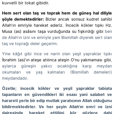
kuvvetli bir tokat gibidir.
Hem sert olan taş ve toprak hem de güneş hal diliyle
şöyle demektedirler:
Bizler ancak sonsuz kudret sahibi
Allah'ın emriyle hareket ederiz. İncecik kökler tıpkı Hz.
Musa (as) asâsını taşa vurduğunda su fışkırdığı gibi
ben
de Allah'ın izni ve emriyle yani Bismillah diyerek sert olan
taş ve toprağı deler geçerim.
Yine kâğıt gibi ince ve narin olan yeşil yapraklar tıpkı
İbrahim (as)'ın ateşe atılınca ateşin O'nu yakmaması gibi
,
aylarca güneşin yakıcı sıcaklığına karşı meydan
okumaları ve yaş kalmaları (Bismillah demeleri)
meydandadır.
Özetle; incecik kökler ve yeşil yapraklar tabiata
tapanların en güvendikleri iki esası yani salabet ve
harareti yerle bir edip mutlak yaratıcının Allah olduğunu
bildirmektedirler. Ve her şeyin Allah'ın emri ve izni
dairesinde hareket ettiğini kör gözlere dahi