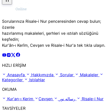
Sorularınıza Risale‑i Nur penceresinden cevap bulun;
özenle
hazırlanmış makaleleri, şerhleri ve ıstılah sözlüğünü
keşfedin;
Kur'ân‑ı Kerîm, Cevşen ve Risale‑i Nur'a tek tıkla ulaşın.
Risale Online Youtube Hesabı
Risale Online Instagram Hesabı
Risale Online X Hesabı
Risale Online Facebook Hesabı
HIZLI ERİŞİM
Anasayfa
Hakkımızda
Sorular
Makaleler
Kategoriler
Istılahlar
OKUMA
Kur'an-ı Kerim
Cevşen
رساله نور
Risale-i Nur
TAVSİYELER