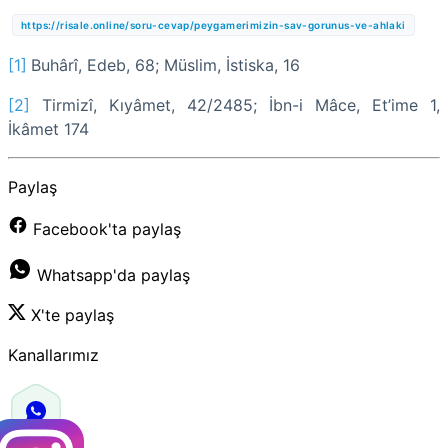
https://risale.online/soru-cevap/peygamerimizin-sav-gorunus-ve-ahlaki
[1]
Buhârî, Edeb, 68; Müslim, İstiska, 16
[2]
Tirmizî, Kıyâmet, 42/2485; İbn-i Mâce, Et’ime 1,
İkâmet 174
Paylaş
Facebook'ta paylaş
Whatsapp'da paylaş
X'te paylaş
Kanallarımız