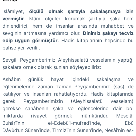
İslâmiyet,
ölçülü olmak şartıyla şakalaşmaya izin
vermiştir
. İslâmi ölçüleri korumak şartıyla, şaka hem
dinlendirici, hem de insanlar arasında muhabbet ve
sevginin artmasına yardımcı olur.
Dinimiz şakayı tecviz
edip uygun görmüştür.
Hadis kitaplarının hepsinde bu
bahse yer verilir.
Sevgili Peygamberimiz Aleyhissalatü vesselamın yaptığı
şakalara örnek olarak şunları söyleyebiliriz:
Ashâbın günlük hayat içindeki şakalaşma ve
eğlenmelerine zaman zaman Peygamberimiz (sas) de
katılıyor ve insanları rahatlatıyordu. Hadis kitaplarında
gerek Peygamberimizin (Aleyhissalatü vesselam)
gerekse sahâbenin şaka ve eğlencelerine dair bol
miktarda rivayet görmek mümkündür. Meselâ,
Buhârî’nin el-Edebü’l-müfred’inde, Ebû
Dâvûd’un Sünen’inde, Tirmizî’nin Sünen’inde, Nesâî’nin es-