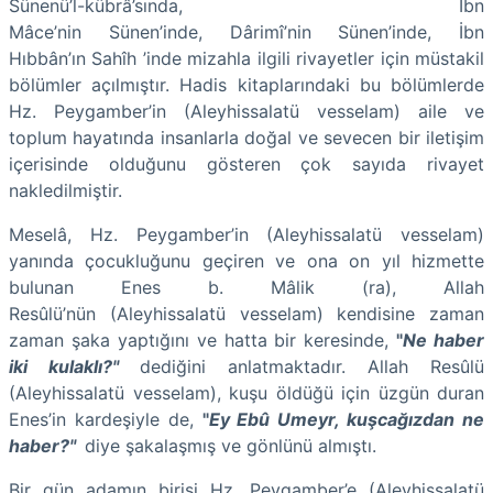
Sünenü’l-kübrâ’sında, İbn
Mâce’nin Sünen’inde, Dârimî’nin Sünen’inde, İbn
Hıbbân’ın Sahîh ’inde mizahla ilgili rivayetler için müstakil
bölümler açılmıştır. Hadis kitaplarındaki bu bölümlerde
Hz. Peygamber’in (Aleyhissalatü vesselam) aile ve
toplum hayatında insanlarla doğal ve sevecen bir iletişim
içerisinde olduğunu gösteren çok sayıda rivayet
nakledilmiştir.
Meselâ, Hz. Peygamber’in (Aleyhissalatü vesselam)
yanında çocukluğunu geçiren ve ona on yıl hizmette
bulunan Enes b. Mâlik (ra), Allah
Resûlü’nün (Aleyhissalatü vesselam) kendisine zaman
zaman şaka yaptığını ve hatta bir keresinde,
"
Ne haber
iki kulaklı?"
dediğini anlatmaktadır. Allah Resûlü
(Aleyhissalatü vesselam), kuşu öldüğü için üzgün duran
Enes’in kardeşiyle de,
"
Ey Ebû Umeyr, kuşcağızdan ne
haber?"
diye şakalaşmış ve gönlünü almıştı.
Bir gün adamın birisi Hz. Peygamber’e (Aleyhissalatü