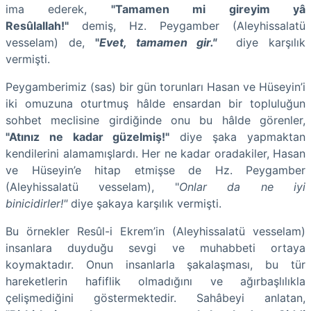
ima ederek,
"Tamamen mi gireyim yâ
Resûlallah!"
demiş, Hz. Peygamber (Aleyhissalatü
vesselam) de,
"
Evet, tamamen gir."
diye karşılık
vermişti.
Peygamberimiz (sas) bir gün torunları Hasan ve Hüseyin’i
iki omuzuna oturtmuş hâlde ensardan bir topluluğun
sohbet meclisine girdiğinde onu bu hâlde görenler,
"Atınız ne kadar güzelmiş!"
diye şaka yapmaktan
kendilerini alamamışlardı. Her ne kadar oradakiler, Hasan
ve Hüseyin’e hitap etmişse de Hz. Peygamber
(Aleyhissalatü vesselam), "
Onlar da ne iyi
binicidirler!"
diye şakaya karşılık vermişti.
Bu örnekler Resûl-i Ekrem’in (Aleyhissalatü vesselam)
insanlara duyduğu sevgi ve muhabbeti ortaya
koymaktadır. Onun insanlarla şakalaşması, bu tür
hareketlerin hafiflik olmadığını ve ağırbaşlılıkla
çelişmediğini göstermektedir. Sahâbeyi anlatan,