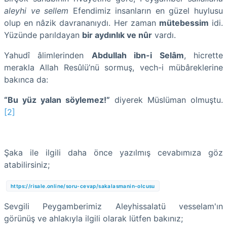
aleyhi ve sellem
Efendimiz insanların en güzel huylusu
olup en nâzik davrananıydı. Her zaman
mütebessim
idi.
Yüzünde parıldayan
bir aydınlık ve nûr
vardı.
Yahudî âlimlerinden
Abdullah ibn-i Selâm
, hicrette
merakla Allah Resûlü’nü sormuş, vech-i mübâreklerine
bakınca da:
“Bu yüz yalan söylemez!”
diyerek Müslüman olmuştu.
[2]
Şaka ile ilgili daha önce yazılmış cevabımıza göz
atabilirsiniz;
https://risale.online/soru-cevap/sakalasmanin-olcusu
Sevgili Peygamberimiz Aleyhissalatü vesselam'ın
görünüş ve ahlakıyla ilgili olarak lütfen bakınız;