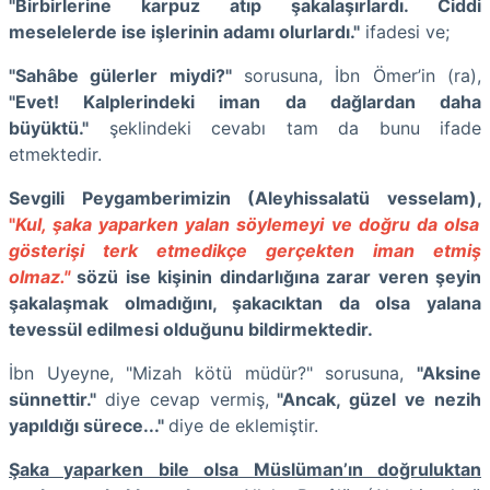
"Birbirlerine karpuz atıp şakalaşırlardı. Ciddi
meselelerde ise işlerinin adamı olurlardı."
ifadesi ve;
"Sahâbe gülerler miydi?"
sorusuna, İbn Ömer’in (ra),
"Evet! Kalplerindeki iman da dağlardan daha
büyüktü."
şeklindeki cevabı tam da bunu ifade
etmektedir.
Sevgili Peygamberimizin (Aleyhissalatü vesselam),
"
Kul, şaka yaparken yalan söylemeyi ve doğru da olsa
gösterişi terk etmedikçe gerçekten iman etmiş
olmaz."
sözü ise kişinin dindarlığına zarar veren şeyin
şakalaşmak olmadığını, şakacıktan da olsa yalana
tevessül edilmesi olduğunu bildirmektedir.
İbn Uyeyne, "Mizah kötü müdür?" sorusuna,
"Aksine
sünnettir."
diye cevap vermiş,
"Ancak, güzel ve nezih
yapıldığı sürece..."
diye de eklemiştir.
Şaka yaparken bile olsa Müslüman’ın doğruluktan