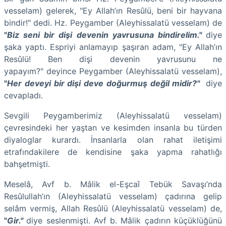
vesselam) gelerek, "Ey Allah’ın Resûlü, beni bir hayvana
bindir!" dedi. Hz. Peygamber (Aleyhissalatü vesselam) de
"
Biz seni bir dişi devenin yavrusuna bindirelim."
diye
şaka yaptı. Espriyi anlamayıp şaşıran adam, "Ey Allah’ın
Resûlü! Ben dişi devenin yavrusunu ne
yapayım?" deyince Peygamber (Aleyhissalatü vesselam),
"
Her deveyi bir dişi deve doğurmuş değil midir?"
diye
cevapladı.
Sevgili Peygamberimiz (Aleyhissalatü vesselam)
çevresindeki her yaştan ve kesimden insanla bu türden
diyaloglar kurardı. İnsanlarla olan rahat iletişimi
etrafındakilere de kendisine şaka yapma rahatlığı
bahşetmişti.
Meselâ, Avf b. Mâlik el-Eşcaî Tebük Savaşı’nda
Resûlullah’ın (Aleyhissalatü vesselam) çadırına gelip
selâm vermiş, Allah Resûlü (Aleyhissalatü vesselam) de,
"
Gir."
diye seslenmişti. Avf b. Mâlik çadırın küçüklüğünü