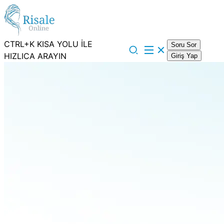
CTRL+K KISA YOLU İLE
Soru Sor
HIZLICA ARAYIN
Giriş Yap