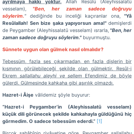
ayrılmaya hakkı yoktur.
Allah Resûlü (Aleyhissalatü
vesselam),
"
Ben, her zaman sadece doğruyu
söylerim.
"
dediğinde bu inceliği kaçıranlar ona,
"Yâ
Resûlallah! Sen bize şaka yapıyorsun ama!"
demişlerdi
de Peygamber (Aleyhissalatü vesselam) ısrarla,
"
Ben, her
zaman sadece doğruyu söylerim."
buyurmuştu.
Sünnete uygun olan gülmek nasıl olmalıdır?
Tebessüm, fazla ses çıkarmadan, en fazla dişlerin bir
kısmının görülebileceği şekilde olan gülmektir. Resûl-i
Ekrem
sallallahu aleyhi ve sellem
Efendimiz de böyle
gülerdi. Gülmesinde kahkaha gibi aşırılık olmazdı.
Hazret-i Âişe
vâlidemiz şöyle buyurur:
“Hazret-i Peygamber’in (Aleyhissalatü vesselam)
küçük dili görünecek şekilde kahkahayla güldüğünü hiç
görmedim. O sadece tebessüm ederdi.”
[1]
Birçok sahâbînin rivâyetine göre, Peygamber
sallallahu