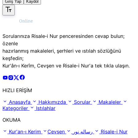
Giriş Yap
Kaydol
Sorularınıza Risale‑i Nur penceresinden cevap bulun;
özenle
hazırlanmış makaleleri, şerhleri ve ıstılah sözlüğünü
keşfedin;
Kur'ân‑ı Kerîm, Cevşen ve Risale‑i Nur'a tek tıkla ulaşın.
Risale Online Youtube Hesabı
Risale Online Instagram Hesabı
Risale Online X Hesabı
Risale Online Facebook Hesabı
HIZLI ERİŞİM
Anasayfa
Hakkımızda
Sorular
Makaleler
Kategoriler
Istılahlar
OKUMA
Kur'an-ı Kerim
Cevşen
رساله نور
Risale-i Nur