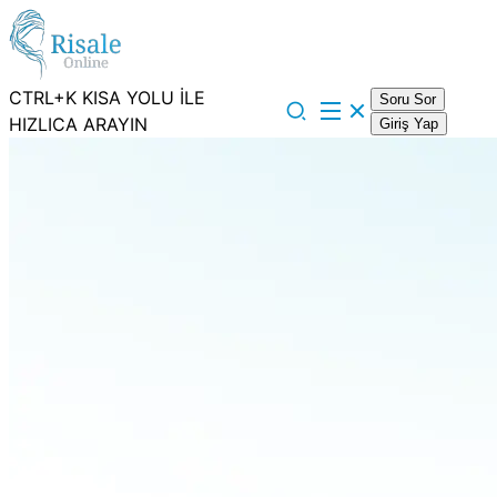
CTRL+K KISA YOLU İLE
Soru Sor
HIZLICA ARAYIN
Giriş Yap