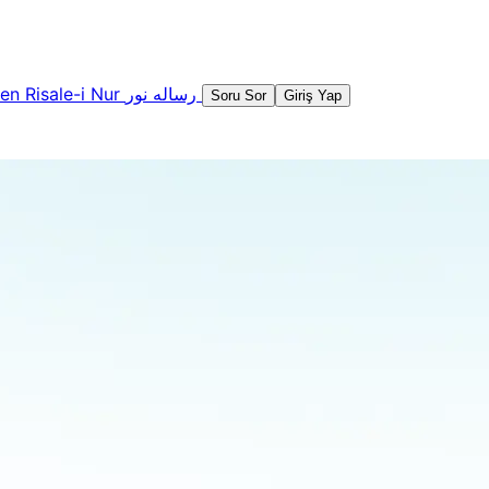
şen
Risale-i Nur
رساله نور
Soru Sor
Giriş Yap