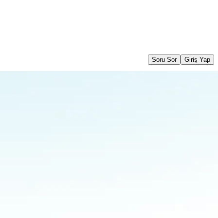
Soru Sor
Giriş Yap