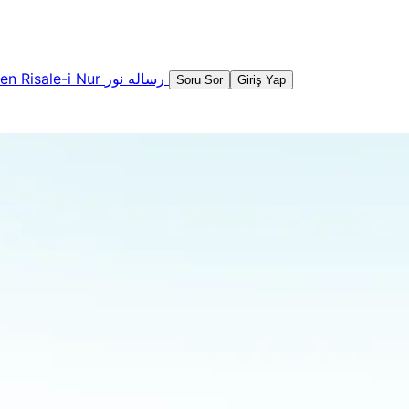
şen
Risale-i Nur
رساله نور
Soru Sor
Giriş Yap