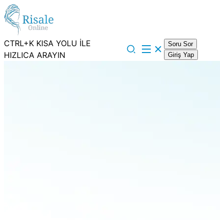
CTRL+K KISA YOLU İLE
Soru Sor
HIZLICA ARAYIN
Giriş Yap