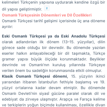
kelimeleri Türkçenin yapısına uydurarak kendine özgü bir
2
dil yapısı geliştirmiştir.
Osmanlı Türkçesinin Dönemleri ve Dil Özellikleri
Osmanlı Türkçesi tarihî gelişimi içerisinde üç ana döneme
ayrılır:
Eski Osmanlı Türkçesi ya da Eski Anadolu Türkçesi
olarak adlandırılan ilk dönem (13–15. yüzyıllar), dilin
görece sade olduğu bir devredir. Bu dönemde yazılan
eserler halkın anlayabileceği bir dil taşımakta, Türkçe
gramer yapısı büyük ölçüde korunmaktadır. Beylikler
devrinde ve Osmanlı’nın kuruluş yıllarında Türkçeye
verilen önem bu sadeliğin korunmasında etkili olmuştur.
Klasik Osmanlı Türkçesi dönemi,
15. yüzyılın ikinci
yarısından itibaren İstanbul’un fethiyle başlamış ve 19.
yüzyıl ortalarına kadar devam etmiştir. Bu dönemde
Osmanlı Devleti’nin siyasî gücüne paralel olarak dil ve
edebiyat da zirveye ulaşmıştır. Arapça ve Farsça kelime
ve terkiplerin yoğun biçimde kullanılması, özellikle divan