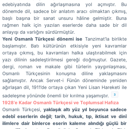
edebiyatında dilin ağırlaşmasına yol açmıştır. Bu
dönemde dil, sadece bir anlatım aracı olmaktan çıkmış,
başlı başına bir sanat unsuru hâline gelmiştir. Buna
rağmen halk için yazılan eserlerde daha sade bir dil
anlayışı da varlığını sürdürmüştür.
Yeni Osmanlı Türkçesi dönemi ise
Tanzimat’la birlikte
başlamıştır. Batı kültürünün etkisiyle yeni kavramlar
ortaya çıkmış, bu kavramları halka ulaştırabilmek için
yazı dilinin sadeleştirilmesi gereği doğmuştur. Gazete,
dergi, roman ve makale gibi türlerin yaygınlaşması,
Osmanlı Türkçesinin konuşma diline yaklaşmasını
sağlamıştır. Ancak Servet-i Fünûn döneminde yeniden
ağırlaşan dil, 1911’de ortaya çıkan Yeni Lisan Hareketi ile
3
sadeleşme yönünde önemli bir kırılma yaşamıştır.
1928’e Kadar Osmanlı Türkçesi ve Toplumsal Hafıza
Osmanlı Türkçesi,
yaklaşık altı yüz yıl boyunca sadece
edebî eserlerin değil; tarih, hukuk, tıp, iktisat ve dinî
ilimlere dair binlerce eserin kaleme alındığı güçlü bir