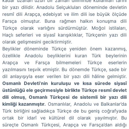
kadar uzanan uzun bir zaman diliminde kullanılan tarihî
bir yazı dilidir. Anadolu Selçukluları döneminde devletin
resmî dili Arapça, edebiyat ve ilim dili ise büyük ölçüde
Farsça olmuştur. Buna rağmen halkın konuşma dili
Türkçe olarak varlığını sürdürmüştür. Moğol istilaları,
Haçlı seferleri ve siyasî karışıklıklar, Türkçenin yazı dili
olarak gelişmesini geciktirmiştir.
Beylikler döneminde Türkçe yeniden önem kazanmış,
özellikle Anadolu beyliklerini kuran Türk beylerinin
Arapça ve Farsça bilmemeleri Türkçe eserlerin
yazılmasını teşvik etmiştir. Bu dönemde Türkçe, sade bir
dil anlayışıyla eser verilen bir yazı dili hâline gelmiştir.
Osmanlı Devleti’nin kuruluşu ve kısa sürede siyasî
üstünlüğü ele geçirmesiyle birlikte Türkçe resmî devlet
dili olmuş, Osmanlı Türkçesi de sistemli bir yazı dili
kimliği kazanmıştır.
Osmanlılar, Anadolu ve Balkanlar’da
Türk birliğini sağladıkça Türkçe de bu geniş coğrafyada
ortak bir idarî ve kültürel dil olarak yayılmıştır. Bu
süreçte Osmanlı Türkçesi, Arapça ve Farsça’dan aldığı